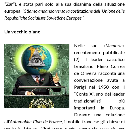
“Zar”), è stata pari solo alla sua disanima della situazione
europea: “
Stiamo andando verso la costituzione dell ‘Unione delle
Repubbliche Socialiste Sovietiche Europee
“.
Un vecchio piano
Nelle sue «
Memorie
»
recentemente pubblicate
(2), il leader cattolico
brasiliano Plinio Correa
de Oliveira racconta una
conversazione avuta a
Parigi nel 1950 con il
“Conte X”, uno dei leader
tradizionalisti più
importanti in Europa.
Durante una colazione
all’
Automobile Club de France
, il nobile francese gli chiese di
punto in bianco: “
Professore, vuole sapere che cosa sta per