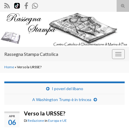
Atti
il
Search for:
mod
di
rice
Rassegna Stampa Cattolica
Attiv
la
Home
»
Verso la URSSE?
navig
I poveri del libano
A Washington Trump è in trincea
Verso la URSSE?
APR
06
Di
Redazione
in
Europa e UE