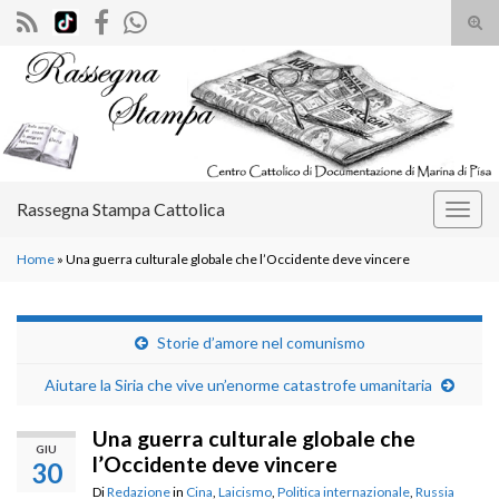
Atti
il
Search for:
mod
di
rice
Rassegna Stampa Cattolica
Attiv
la
Home
»
Una guerra culturale globale che l’Occidente deve vincere
navig
Storie d’amore nel comunismo
Aiutare la Siria che vive un’enorme catastrofe umanitaria
Una guerra culturale globale che
GIU
l’Occidente deve vincere
30
Di
Redazione
in
Cina
,
Laicismo
,
Politica internazionale
,
Russia