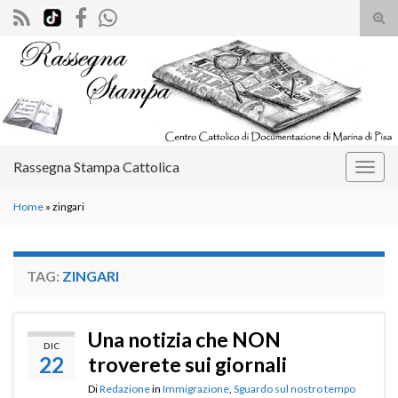
Atti
il
Search for:
mod
di
rice
Rassegna Stampa Cattolica
Attiv
la
Home
»
zingari
navig
TAG:
ZINGARI
Una notizia che NON
DIC
22
troverete sui giornali
Di
Redazione
in
Immigrazione
,
Sguardo sul nostro tempo