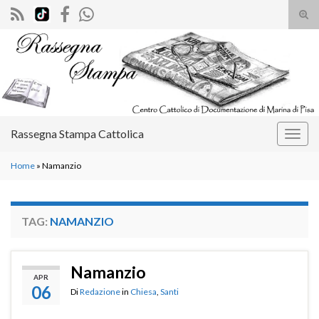
Atti
il
Search for:
mod
di
rice
Rassegna Stampa Cattolica
Attiv
la
Home
»
Namanzio
navig
TAG:
NAMANZIO
Namanzio
APR
06
Di
Redazione
in
Chiesa
,
Santi