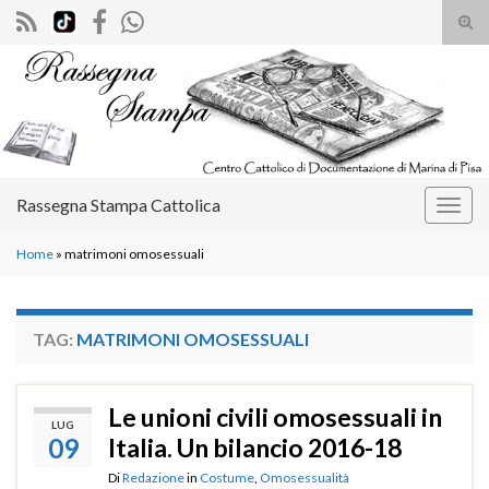
Atti
il
Search for:
mod
di
rice
Rassegna Stampa Cattolica
Attiv
la
Home
»
matrimoni omosessuali
navig
TAG:
MATRIMONI OMOSESSUALI
Le unioni civili omosessuali in
LUG
09
Italia. Un bilancio 2016-18
Di
Redazione
in
Costume
,
Omosessualità