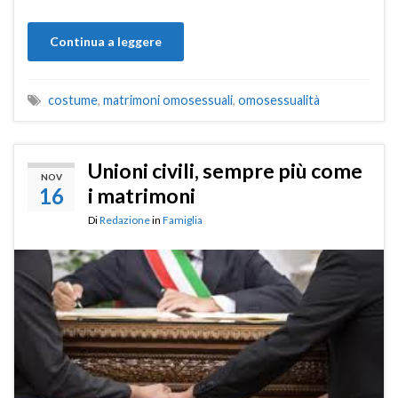
Continua a leggere
costume
,
matrimoni omosessuali
,
omosessualità
Unioni civili, sempre più come
NOV
16
i matrimoni
Di
Redazione
in
Famiglia