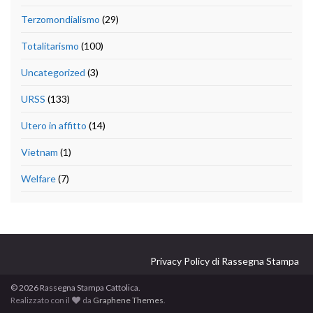
Terzomondialismo
(29)
Totalitarismo
(100)
Uncategorized
(3)
URSS
(133)
Utero in affitto
(14)
Vietnam
(1)
Welfare
(7)
Privacy Policy di Rassegna Stampa
© 2026 Rassegna Stampa Cattolica.
Realizzato con il
da
Graphene Themes
.