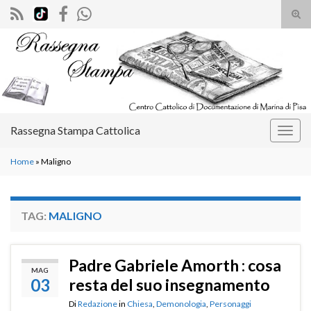
Atti
il
Search for:
mod
di
rice
Rassegna Stampa Cattolica
Attiv
la
Home
»
Maligno
navig
TAG:
MALIGNO
Padre Gabriele Amorth : cosa
MAG
03
resta del suo insegnamento
Di
Redazione
in
Chiesa
,
Demonologia
,
Personaggi