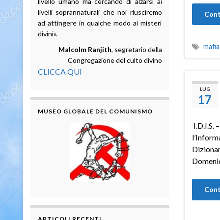
livello umano ma cercando di alzarsi ai
livelli soprannaturali che noi riusciremo
Cont
ad attingere in qualche modo ai misteri
divini».
mafia
Malcolm Ranjith
, segretario della
Congregazione del culto divino
CLICCA QUI
LUG
17
MUSEO GLOBALE DEL COMUNISMO
I.D.I.S. 
l’Inform
Dizionar
Domeni
Cont
ARTICOLI RECENTI