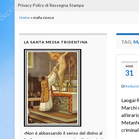
Privacy Policy di Rassegna Stampa
Home
»
mafia cinese
TAG:
MA
LA SANTA MESSA TRIDENTINA
MAR
31
Di
Redazio
Laogai 
Marchi c
all’erari
Metanfet
criminal
«Non è abbassando il senso del divino al