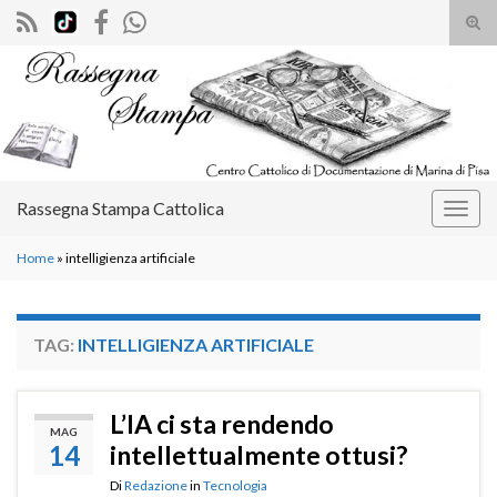
Atti
il
Search for:
mod
di
rice
Rassegna Stampa Cattolica
Attiv
la
Home
»
intelligienza artificiale
navig
TAG:
INTELLIGIENZA ARTIFICIALE
L’IA ci sta rendendo
MAG
14
intellettualmente ottusi?
Di
Redazione
in
Tecnologia