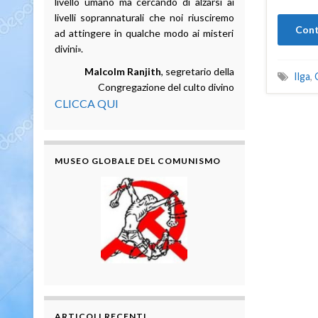
livello umano ma cercando di alzarsi ai
livelli soprannaturali che noi riusciremo
Cont
ad attingere in qualche modo ai misteri
divini».
Malcolm Ranjith
, segretario della
Ilga
,
Congregazione del culto divino
CLICCA QUI
MUSEO GLOBALE DEL COMUNISMO
ARTICOLI RECENTI