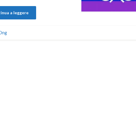
inua a leggere
Ong