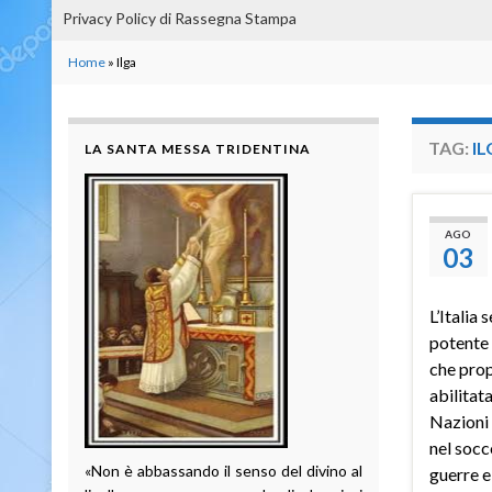
Privacy Policy di Rassegna Stampa
Home
»
Ilga
TAG:
IL
LA SANTA MESSA TRIDENTINA
AGO
03
L’Italia
potente 
che prop
abilitat
Nazioni 
nel socc
«Non è abbassando il senso del divino al
guerre e