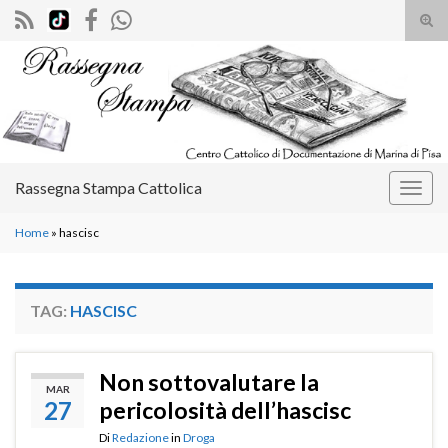
Atti
il
Search for:
mod
di
rice
Rassegna Stampa Cattolica
Attiv
la
Home
»
hascisc
navig
TAG:
HASCISC
Non sottovalutare la
MAR
27
pericolosità dell’hascisc
Di
Redazione
in
Droga