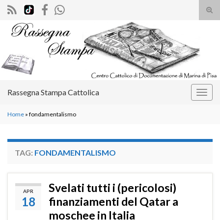
Atti
il
Search for:
mod
di
rice
Rassegna Stampa Cattolica
Attiv
la
Home
»
fondamentalismo
navig
TAG:
FONDAMENTALISMO
Svelati tutti i (pericolosi)
APR
18
finanziamenti del Qatar a
moschee in Italia