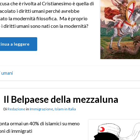
cusa che è rivolta al Cristianesimo è quella di
acolato i diritti umani perché avrebbe
ato la modernità filosofica. Ma è proprio
 i diritti umani sono nati con la modernità?
inua a leggere
ti umani
Il Belpaese della mezzaluna
Di
Redazione
in
Immigrazione
,
Islam in Italia
 conta ormai un 40% di islamici su meno
ioni di immigrati