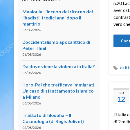
n.20 L’ac
aver ost
Maaloula: l’incubo del ritorno dei
contrast
jihadisti, tredici anni dopo il
martirio
vero che
06/08/2026
Cont
L’occidentalismo apocalittico di
Peter Thiel
06/08/2026
Da dove viene la violenza in Italia?
dirit
06/08/2026
Il pro-Pal che trafficava immigrati.
Un caso di sfruttamento islamico
GIU
a Milano
12
06/08/2026
L’Italia
Trattato di filosofia – II
Cosmologia (di Régis Jolivet)
di 2 mil
02/08/2026