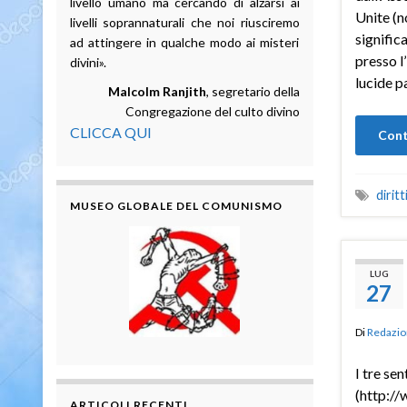
livello umano ma cercando di alzarsi ai
Unite (n
livelli soprannaturali che noi riusciremo
signific
ad attingere in qualche modo ai misteri
presso l
divini».
lucide p
Malcolm Ranjith
, segretario della
Congregazione del culto divino
CLICCA QUI
Cont
dirit
MUSEO GLOBALE DEL COMUNISMO
LUG
27
Di
Redazio
I tre sen
(http://
ARTICOLI RECENTI