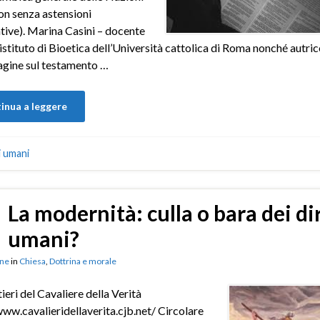
on senza astensioni
ative). Marina Casini – docente
’istituto di Bioetica dell’Università cattolica di Roma nonché autric
agine sul testamento …
inua a leggere
ti umani
La modernità: culla o bara dei dir
umani?
ne
in
Chiesa
,
Dottrina e morale
tieri del Cavaliere della Verità
www.cavalieridellaverita.cjb.net/ Circolare