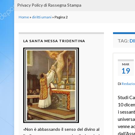
Privacy Policy di Rassegna Stampa
Home
»
diritti umani
»
Pagina 2
TAG:
DI
LA SANTA MESSA TRIDENTINA
MAR
19
Di
Redazio
Studi Ca
10 dicem
i sessan
universal
venne ad
«Non è abbassando il senso del divino al
dall’Ass