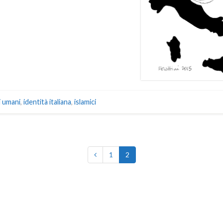
ti umani
,
identità italiana
,
islamici
1
2