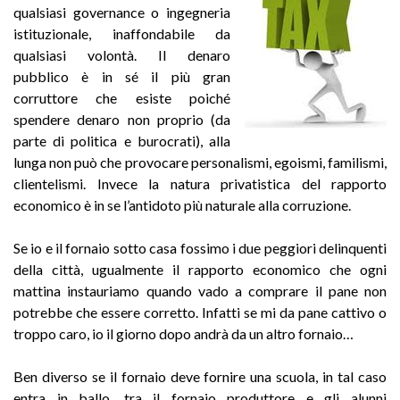
qualsiasi governance o ingegneria
istituzionale, inaffondabile da
qualsiasi volontà. Il denaro
pubblico è in sé il più gran
corruttore che esiste poiché
spendere denaro non proprio (da
parte di politica e burocrati), alla
lunga non può che provocare personalismi, egoismi, familismi,
clientelismi. Invece la natura privatistica del rapporto
economico è in se l’antidoto più naturale alla corruzione.
Se io e il fornaio sotto casa fossimo i due peggiori delinquenti
della città, ugualmente il rapporto economico che ogni
mattina instauriamo quando vado a comprare il pane non
potrebbe che essere corretto. Infatti se mi da pane cattivo o
troppo caro, io il giorno dopo andrà da un altro fornaio…
Ben diverso se il fornaio deve fornire una scuola, in tal caso
entra in ballo, tra il fornaio produttore e gli alunni