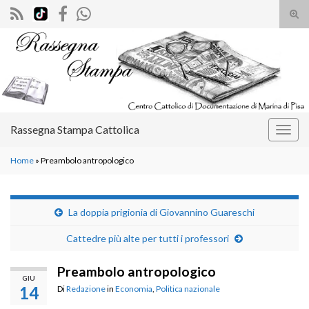
Atti
il
Search for:
mod
di
rice
Rassegna Stampa Cattolica
Attiv
la
Home
»
Preambolo antropologico
navig
La doppia prigionia di Giovannino Guareschi
Cattedre più alte per tutti i professori
Preambolo antropologico
GIU
14
Di
Redazione
in
Economia
,
Politica nazionale