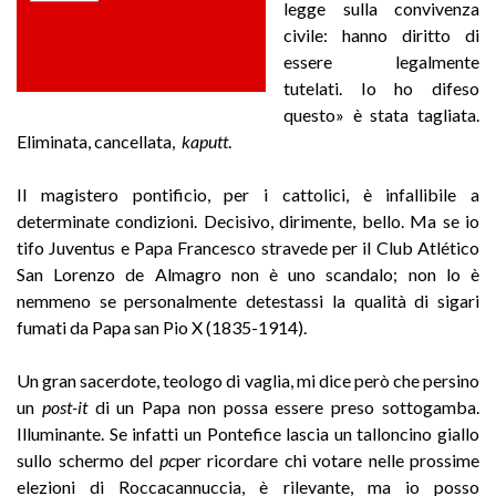
legge sulla convivenza
civile: hanno diritto di
essere legalmente
tutelati. Io ho difeso
questo» è stata tagliata.
Eliminata, cancellata,
kaputt
.
Il magistero pontificio, per i cattolici, è infallibile a
determinate condizioni. Decisivo, dirimente, bello. Ma se io
tifo Juventus e Papa Francesco stravede per il Club Atlético
San Lorenzo de Almagro non è uno scandalo; non lo è
nemmeno se personalmente detestassi la qualità di sigari
fumati da Papa san Pio X (1835-1914).
Un gran sacerdote, teologo di vaglia, mi dice però che persino
un
post-it
di un Papa non possa essere preso sottogamba.
Illuminante. Se infatti un Pontefice lascia un talloncino giallo
sullo schermo del
pc
per ricordare chi votare nelle prossime
elezioni di Roccacannuccia, è rilevante, ma io posso