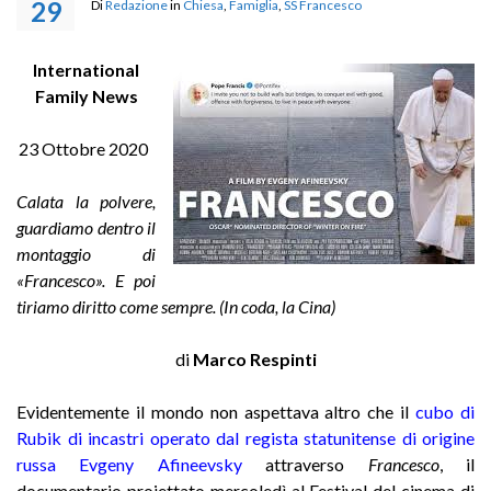
29
Di
Redazione
in
Chiesa
,
Famiglia
,
SS Francesco
International
Family News
23 Ottobre 2020
Calata la polvere,
guardiamo dentro il
montaggio di
«Francesco». E poi
tiriamo diritto come sempre. (In coda, la Cina)
di
Marco Respinti
Evidentemente il mondo non aspettava altro che il
cubo di
Rubik di incastri operato dal regista statunitense di origine
russa Evgeny Afineevsky
attraverso
Francesco
, il
documentario proiettato mercoledì al Festival del cinema di