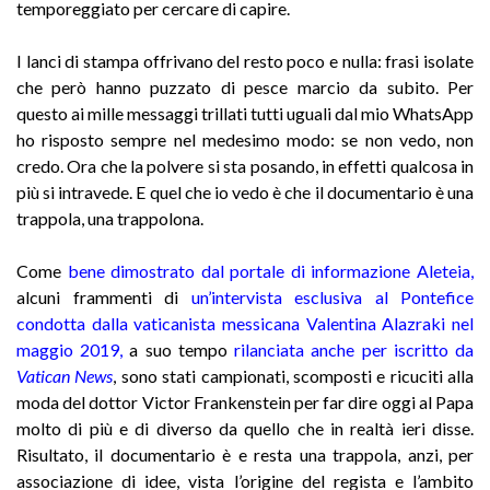
temporeggiato per cercare di capire.
I lanci di stampa offrivano del resto poco e nulla: frasi isolate
che però hanno puzzato di pesce marcio da subito. Per
questo ai mille messaggi trillati tutti uguali dal mio WhatsApp
ho risposto sempre nel medesimo modo: se non vedo, non
credo. Ora che la polvere si sta posando, in effetti qualcosa in
più si intravede. E quel che io vedo è che il documentario è una
trappola, una trappolona.
Come
bene dimostrato dal portale di informazione Aleteia
,
alcuni frammenti di
un’intervista esclusiva al Pontefice
condotta dalla vaticanista messicana Valentina Alazraki nel
maggio 2019
,
a suo tempo
rilanciata anche per iscritto da
Vatican News
,
sono stati campionati, scomposti e ricuciti alla
moda del dottor Victor Frankenstein per far dire oggi al Papa
molto di più e di diverso da quello che in realtà ieri disse.
Risultato, il documentario è e resta una trappola, anzi, per
associazione di idee, vista l’origine del regista e l’ambito