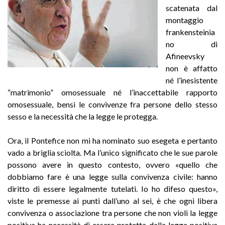
scatenata dal
montaggio
frankensteinia
no di
Afineevsky
non è affatto
né l’inesistente
“matrimonio” omosessuale né l’inaccettabile rapporto
omosessuale, bensì le convivenze fra persone dello stesso
sesso e la necessità che la legge le protegga.
Ora, il Pontefice non mi ha nominato suo esegeta e pertanto
vado a briglia sciolta. Ma l’unico significato che le sue parole
possono avere in questo contesto, ovvero «quello che
dobbiamo fare è una legge sulla convivenza civile: hanno
diritto di essere legalmente tutelati. Io ho difeso questo»,
viste le premesse ai punti dall’uno al sei, è che ogni libera
convivenza o associazione tra persone che non violi la legge
positiva ha necessità di essere protetta dalla legge positiva