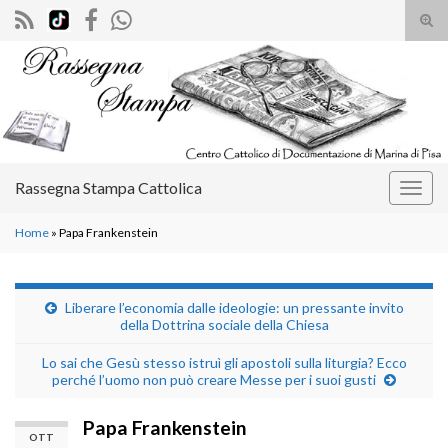
Atti
il
Search for:
mod
di
rice
Rassegna Stampa Cattolica
Attiv
la
Home
»
Papa Frankenstein
navig
Liberare l’economia dalle ideologie: un pressante invito
della Dottrina sociale della Chiesa
Lo sai che Gesù stesso istruì gli apostoli sulla liturgia? Ecco
perché l’uomo non può creare Messe per i suoi gusti
Papa Frankenstein
OTT