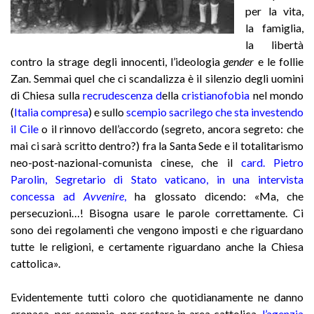
per la vita,
la famiglia,
la libertà
contro la strage degli innocenti, l’ideologia
gender
e le follie
Zan. Semmai quel che ci scandalizza è il silenzio degli uomini
di Chiesa sulla
recrudescenza
d
ella
cristianofobia
nel mondo
(
Italia compresa
)
e sullo
scempio sacrilego che sta investendo
il Cile
o il rinnovo dell’accordo (segreto, ancora segreto: che
mai ci sarà scritto dentro?) fra la Santa Sede e il totalitarismo
neo-post-nazional-comunista cinese, che il
card. Pietro
Parolin, Segretario di Stato vaticano, in una intervista
concessa ad
Avvenire
,
ha glossato dicendo: «Ma, che
persecuzioni…! Bisogna usare le parole correttamente. Ci
sono dei regolamenti che vengono imposti e che riguardano
tutte le religioni, e certamente riguardano anche la Chiesa
cattolica».
Evidentemente tutti coloro che quotidianamente ne danno
cronaca, per esempio, per restare in area cattolica,
l’agenzia