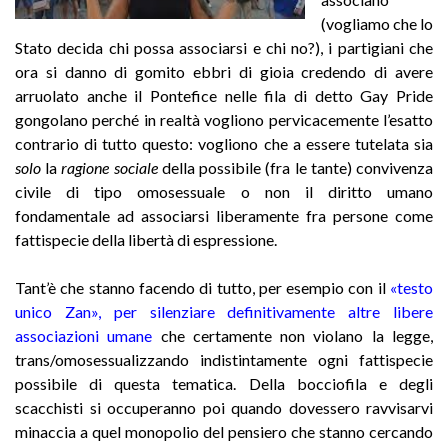
(vogliamo che lo
Stato decida chi possa associarsi e chi no?), i partigiani che
ora si danno di gomito ebbri di gioia credendo di avere
arruolato anche il Pontefice nelle fila di detto Gay Pride
gongolano perché in realtà vogliono pervicacemente l’esatto
contrario di tutto questo: vogliono che a essere tutelata sia
solo
la
ragione sociale
della possibile (fra le tante) convivenza
civile di tipo omosessuale o non il diritto umano
fondamentale ad associarsi liberamente fra persone come
fattispecie della libertà di espressione.
Tant’è che stanno facendo di tutto, per esempio con il
«testo
unico Zan», per silenziare definitivamente altre libere
associazioni umane
che certamente non violano la legge,
trans/omosessualizzando indistintamente ogni fattispecie
possibile di questa tematica. Della bocciofila e degli
scacchisti si occuperanno poi quando dovessero ravvisarvi
minaccia a quel monopolio del pensiero che stanno cercando