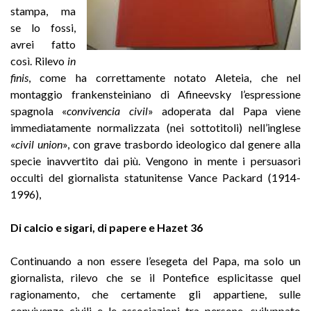
stampa, ma
se lo fossi,
avrei fatto
così. Rilevo
in
finis
, come ha correttamente notato Aleteia, che nel
montaggio frankensteiniano di Afineevsky l’espressione
spagnola «
convivencia civil
» adoperata dal Papa viene
immediatamente normalizzata (nei sottotitoli) nell’inglese
«
civil union
», con grave trasbordo ideologico dal genere alla
specie inavvertito dai più. Vengono in mente i persuasori
occulti del giornalista statunitense Vance Packard (1914-
1996),
Di calcio e sigari, di papere e Hazet 36
Continuando a non essere l’esegeta del Papa, ma solo un
giornalista, rilevo che se il Pontefice esplicitasse quel
ragionamento, che certamente gli appartiene, sulle
convivenze civili e le associazioni tra persone, sviluppato