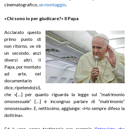
cinematografico
,
un montaggio
.
«Chi sono io per giudicare?» Il Papa
Acclarato questo
primo punto di
non ritorno, ve n’è
un secondo, anzi
diversi altri. Il
Papa, pur montato
ad arte, nel
documentario
dice, ripetendo(si),
che «[…] per quanto riguarda la legge sul “matrimonio
omosessuale” […] è incongruo parlare di “matrimonio”
omosessuale». E, nettissimo, aggiunge: «Ho sempre difeso la
dottrina».
Ed è vero, come testimonia per esempio
l’intervista che