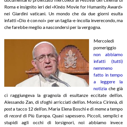
Roma e insignito ieri del «Kinéo Movie for Humanity Award»
nei Giardini vaticani. Un mondo che da due giorni esulta
infatti «Dio è con noi» per un taglia-e-incolla inverecondo, ma
che farebbe meglio a nascondersi per la vergogna.
Mercoledì
pomeriggio
non abbiamo
infatti (tutti)
nemmeno
fatto in tempo
a leggere la
notizia
che già
ci raggiungeva la gragnola di esultanze eccitate dell’on.
Alessando Zan, di sfoghi arricciati dell’on. Monica Cirinnà, di
post
a tacco 12 dell’on. Maria Elena Boschi e di
meme
a tempo
di
record
di Più Europa. Quasi sapessero. Piccoli, semplici e
stupidi agli occhi di lorsignori, noi abbiamo invece