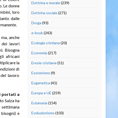
Dottrina e morale
(239)
uo. Le donne
mbini, loro
Dottrina sociale
(271)
tanto dalle
Droga
(93)
ermanente.
e-book
(243)
,
ma, anche
Ecologia cristiana
(20)
dei lavori
ni. Bisogna
Economia
(217)
i africani
tiplicare la
Eresie cristiane
(51)
ndizioni di
Esoterismo
(9)
 del lavoro
Eugenetica
(41)
Europa e UE
(259)
 portati a
to Salza ha
Eutanasia
(154)
 settimana
 bisogni) e
Evoluzionismo
(103)