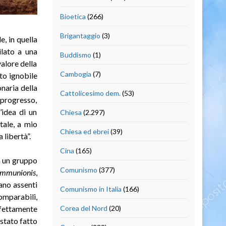
Bioetica
(266)
Brigantaggio
(3)
e, in quella
ilato a una
Buddismo
(1)
valore della
Cambogia
(7)
tto ignobile
onaria della
Cattolicesimo dem.
(53)
l progresso,
’idea di un
Chiesa
(2.297)
tale, a mio
Chiesa ed ebrei
(39)
 libertà”.
Cina
(165)
 un gruppo
Comunismo
(377)
ommunionis
,
ano assenti
Comunismo in Italia
(166)
comparabili,
rfettamente
Corea del Nord
(20)
stato fatto