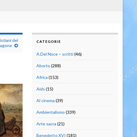
stiani del
CATEGORIE
agone
A.Del Noce – scritti
(46)
Aborto
(288)
Africa
(153)
Aids
(15)
Al cinema
(39)
Ambientalismo
(339)
Arte sacra
(21)
Benedetto XVI
(181)