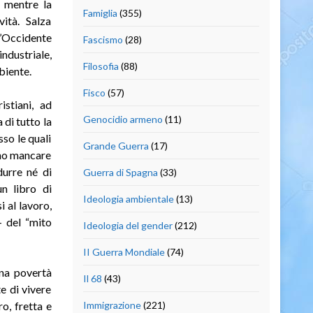
, mentre la
Famiglia
(355)
vità. Salza
l’Occidente
Fascismo
(28)
ndustriale,
Filosofia
(88)
biente.
Fisco
(57)
istiani, ad
Genocidio armeno
(11)
di tutto la
sso le quali
Grande Guerra
(17)
ano mancare
urre né di
Guerra di Spagna
(33)
un libro di
Ideologia ambientale
(13)
i al lavoro,
– del “mito
Ideologia del gender
(212)
II Guerra Mondiale
(74)
una povertà
Il 68
(43)
te di vivere
o, fretta e
Immigrazione
(221)