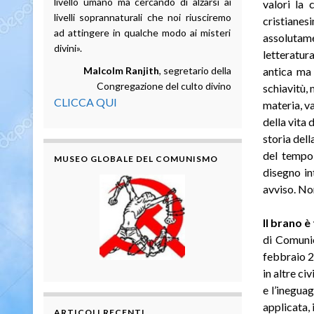
livello umano ma cercando di alzarsi ai
valori la 
livelli soprannaturali che noi riusciremo
cristian
ad attingere in qualche modo ai misteri
assoluta
divini».
letteratura
Malcolm Ranjith
, segretario della
antica ma 
Congregazione del culto divino
schiavitù, 
CLICCA QUI
materia, va
della vita 
storia dell
del tempo 
MUSEO GLOBALE DEL COMUNISMO
disegno in
avviso. Non
Il brano è
di Comuni
febbraio 2
in altre ci
e l’inegua
applicata,
ARTICOLI RECENTI