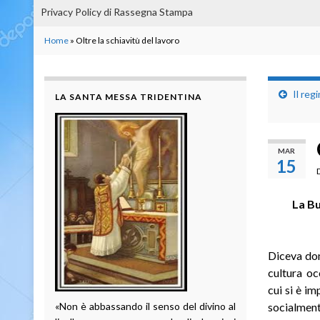
Privacy Policy di Rassegna Stampa
Home
»
Oltre la schiavitù del lavoro
Il reg
LA SANTA MESSA TRIDENTINA
MAR
15
La Bu
Diceva don
cultura oc
cui si è i
«Non è abbassando il senso del divino al
socialment