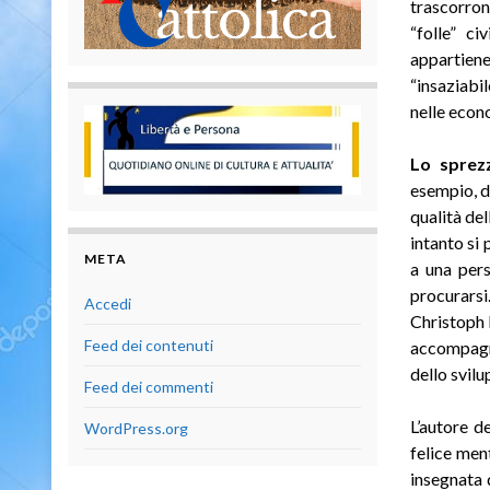
trascorron
“folle” ci
appartiene
“insaziabi
nelle econo
Lo sprezz
esempio, d
qualità del
intanto si
META
a una per
procurarsi
Accedi
Christoph 
Feed dei contenuti
accompagna
dello svilu
Feed dei commenti
L’autore d
WordPress.org
felice ment
insegnata 