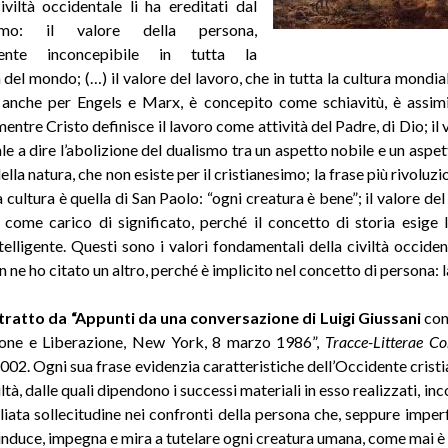
civiltà occidentale li ha ereditati dal
esimo: il valore della persona,
mente inconcepibile in tutta la
 del mondo; (…) il valore del lavoro, che in tutta la cultura mondial
anche per Engels e Marx, è concepito come schiavitù, è assim
mentre Cristo definisce il lavoro come attività del Padre, di Dio; il 
le a dire l’abolizione del dualismo tra un aspetto nobile e un aspe
della natura, che non esiste per il cristianesimo; la frase più rivoluzi
a cultura è quella di San Paolo: “ogni creatura è bene”; il valore de
come carico di significato, perché il concetto di storia esige l
telligente. Questi sono i valori fondamentali della civiltà occiden
 ne ho citato un altro, perché è implicito nel concetto di persona: la
 tratto da “Appunti da una conversazione di Luigi Giussani
con
one e Liberazione, New York, 8 marzo 1986”,
Tracce-Litterae C
002. Ogni sua frase evidenzia caratteristiche dell’Occidente cristi
viltà, dalle quali dipendono i successi materiali in esso realizzati, in
gliata sollecitudine nei confronti della persona che, seppure impe
 induce, impegna e mira a tutelare ogni creatura umana, come mai è 