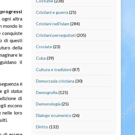
Costume
(238)
o progressi
Cristiani e guerra
(25)
i ogni altra
Cristiani nell'islam
(284)
un mondo in
e conquiste
Cristiani perseguitati
(205)
no di questi
Crociate
(23)
uturo della
mmaginare le
Cuba
(39)
guidano il
Cultura e tradizioni
(87)
Democrazia cristiana
(30)
nseguenza è
re gli
status
Demografia
(125)
ndizione di
Demonologia
(25)
igli escono
 nelle loro
Dialogo ecumenico
(26)
lti.
Diritto
(132)
o di essere