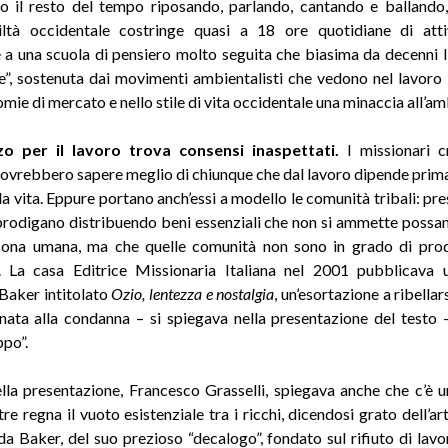
o il resto del tempo riposando, parlando, cantando e ballando
viltà occidentale costringe quasi a 18 ore quotidiane di atti
 a una scuola di pensiero molto seguita che biasima da decenni 
le”, sostenuta dai movimenti ambientalisti che vedono nel lavoro i
mie di mercato e nello stile di vita occidentale una minaccia all’am
o per il lavoro trova consensi inaspettati.
I missionari cr
ovrebbero sapere meglio di chiunque che dal lavoro dipende prima 
la vita. Eppure portano anch’essi a modello le comunità tribali: pre
 prodigano distribuendo beni essenziali che non si ammette poss
sona umana, ma che quelle comunità non sono in grado di prod
. La casa Editrice Missionaria Italiana nel 2001 pubblicava 
Baker intitolato
Ozio, lentezza e nostalgia
, un’esortazione a ribellars
ta alla condanna – si spiegava nella presentazione del testo 
ppo”.
ella presentazione, Francesco Grasselli, spiegava anche che c’è 
re regna il vuoto esistenziale tra i ricchi, dicendosi grato dell’ar
da Baker, del suo prezioso “decalogo”, fondato sul rifiuto di lavor