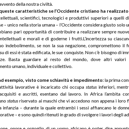
avvento della nostra civiltà.
queste caratteristiche se l’Occidente cristiano ha realizzat
tellettuali, scientifici, tecnologici e produttivi superiori a quelli d
 se – unico nella storia umana – l’Occidente considera giusto solo 
abbiano pari opportunità di contribuire a realizzare sempre nuov
intellettuali e morali e di goderne i frutti.L’incertezza su ciascu
 suo indebolimento, se non la sua negazione, compromettono il f
 su di essi è stata edificata, le sue conquiste. Non c’è bisogno di i
ze. Basta guardare al resto del mondo, dove altri valori 
nto umano, individuale e collettivo.
, ad esempio, visto come schiavitù e impedimento:
la prima co
attività lavorative è incaricato chi occupa
status
inferiori, ment
 acquisiti e ascritti, esentano dal lavoro. In Africa l’ambita co
 uno
status
riservato ai maschi che vi accedono non appena i loro f
a infanzia – durante la quale entrambi i sessi affiancano le donne
vorative – e sono quindi ritenuti in grado di svolgere i lavori degli adu
ione, onore e orgoglio di un uomo africano è poter dire appunt