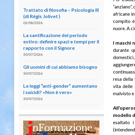
“anziano”, 
Trattato di filosofia – Psicologia III
africane i
(di Régis Jolivet )
compito è 
02/08/2026
nuore. A c
La santificazione del periodo
estivo: definire spazi e tempi per il
I maschi 
rapporto con il Signore
durante q
30/07/2026
domestici,
aggiunger
Gli uomini di cui abbiamo bisogno
continuasse
30/07/2026
resa della
Le leggi “anti-gender” aumentano
vita delle
i suicidi? «Non è vero»
malvisto e
30/07/2026
All’opero
modello di
esaltato 
(intendend