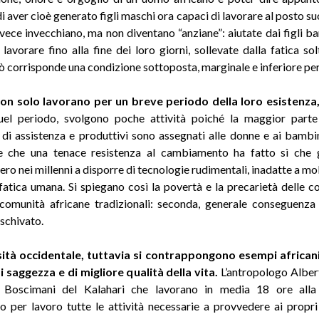
di aver cioè generato figli maschi ora capaci di lavorare al posto s
nvece invecchiano, ma non diventano “anziane”: aiutate dai figli ba
lavorare fino alla fine dei loro giorni, sollevate dalla fatica sol
iò corrisponde una condizione sottoposta, marginale e inferiore p
non solo lavorano per un breve periodo della loro esistenza
uel periodo, svolgono poche attività poiché la maggior parte 
 di assistenza e produttivi sono assegnati alle donne e ai bambi
e che una tenace resistenza al cambiamento ha fatto sì che gl
ro nei millenni a disporre di tecnologie rudimentali, inadatte a mol
 fatica umana. Si spiegano così la povertà e la precarietà delle co
 comunità africane tradizionali: seconda, generale conseguenza
 schivato.
sità occidentale, tuttavia si contrappongono esempi africani
 saggezza e di migliore qualità della vita.
L’antropologo Alber
i Boscimani del Kalahari che lavorano in media 18 ore alla
o per lavoro tutte le attività necessarie a provvedere ai propri