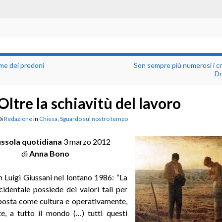
ime dei predoni
Son sempre più numerosi i cri
Dr
Oltre la schiavitù del lavoro
Di
Redazione
in
Chiesa
,
Sguardo sul nostro tempo
ssola quotidiana
3 marzo 2012
di
Anna Bono
 Luigi Giussani nel lontano 1986: “La
cidentale possiede dei valori tali per
mposta come cultura e operativamente,
e, a tutto il mondo (…) tutti questi