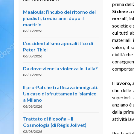
prima dell’
Si deve a 
Maaloula: l’incubo del ritorno dei
jihadisti, tredici anni dopo il
morali,
in
martirio
società; e
06/08/2026
cui tutti 
materiali, 
L’occidentalismo apocalittico di
valori, il
Peter Thiel
civiltà che
06/08/2026
conseguen
Da dove viene la violenza in Italia?
comportame
06/08/2026
Il lavoro
Il pro-Pal che trafficava immigrati.
che delle 
Un caso di sfruttamento islamico
superiori,
a Milano
anziano è
06/08/2026
dalla prim
Trattato di filosofia – II
attività la
Cosmologia (di Régis Jolivet)
02/08/2026
Per tradiz