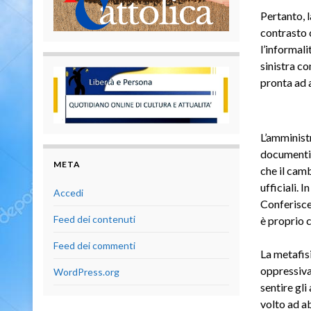
Pertanto, 
contrasto c
l’informali
sinistra co
pronta ad a
L’amminist
documenti 
META
che il camb
ufficiali. 
Accedi
Conferisce 
Feed dei contenuti
è proprio c
Feed dei commenti
La metafisi
oppressiva
WordPress.org
sentire gli
volto ad ab