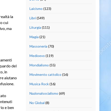
Laicismo
(123)
ealtà la
Libri
(549)
o cui
Liturgia
(111)
ivo, ma
Magia
(21)
Massoneria
(70)
Medioevo
(119)
ngamenti
Mondialismo
(55)
sguardo del
o, in
Movimento cattolico
(16)
ere aiutano
nfusione.
Musica Rock
(16)
Nazionalsocialismo
(69)
tato
ontenuti
No Global
(8)
rio e ben