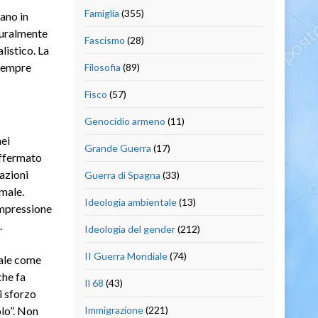
Famiglia
(355)
ano in
aturalmente
Fascismo
(28)
listico. La
 sempre
Filosofia
(89)
Fisco
(57)
Genocidio armeno
(11)
ei
Grande Guerra
(17)
affermato
azioni
Guerra di Spagna
(33)
rmale.
Ideologia ambientale
(13)
impressione
.
Ideologia del gender
(212)
II Guerra Mondiale
(74)
nale come
che fa
Il 68
(43)
i sforzo
olo”. Non
Immigrazione
(221)