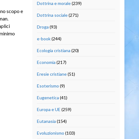
Dottrina e morale
(239)
 uno scopo e
Dottrina sociale
(271)
man.
plici
Droga
(93)
 minimo
e-book
(244)
Ecologia cristiana
(20)
Economia
(217)
Eresie cristiane
(51)
Esoterismo
(9)
Eugenetica
(41)
Europa e UE
(259)
Eutanasia
(154)
Evoluzionismo
(103)