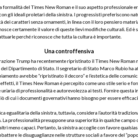
la formalità del Times New Roman e il suo aspetto professionale er
on gli ideali proletari della sinistra. I progressisti preferiscono n
tà dei caratteri senza ornamenti, in linea con il loro pensiero materia
nosce certamente il valore di queste lievi modifiche culturali. Ed è
ttuarle perché riconosce che tutta la cultura è importante.
Una controffensiva
razione Trump ha recentemente ripristinato il Times New Roman n
del Dipartimento di Stato. Il segretario di Stato Marco Rubio ha 
iamento avrebbe “ripristinato il decoro” e l’estetica delle comunic
In effetti, il Times New Roman è percepito come uno stile serio e fo
un’aria di professionalità e autorevolezza ai testi. Fornire questa 
iò di cui i documenti governativi hanno bisogno per essere efficaci
ca egualitaria della sinistra, tuttavia, considera l’autorità tradizio
. La professionalità presuppone una superiorità in qualche campo 
 altri meno capaci. Pertanto, la sinistra accoglie con favore qualsias
battere le disuguaglianze nelle strutture sociali a favore del “pop