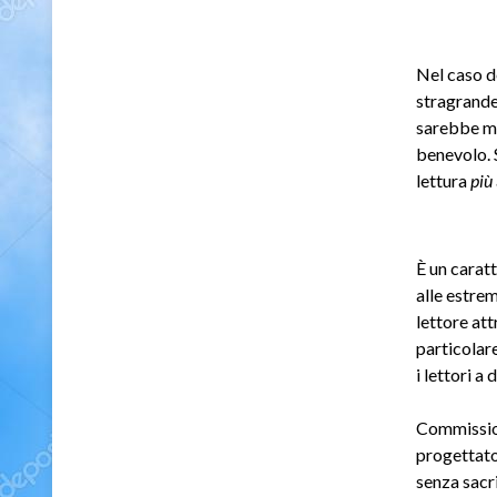
Nel caso de
stragrande
sarebbe me
benevolo. S
lettura
più
È un caratt
alle estrem
lettore att
particolare
i lettori a
Commissio
progettato
senza sacri