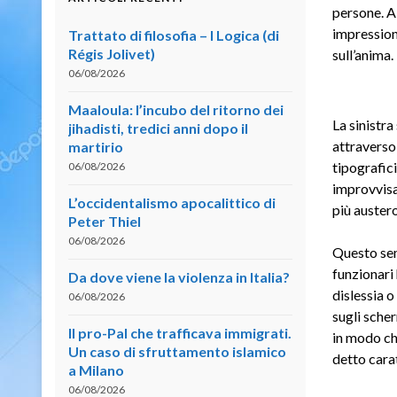
persone. A
impression
Trattato di filosofia – I Logica (di
Régis Jolivet)
sull’anima.
06/08/2026
Maaloula: l’incubo del ritorno dei
La sinistr
jihadisti, tredici anni dopo il
attraverso l
martirio
tipografic
06/08/2026
improvvisa
L’occidentalismo apocalittico di
più auster
Peter Thiel
06/08/2026
Questo sem
funzionari
Da dove viene la violenza in Italia?
dislessia o
06/08/2026
sugli scher
Il pro-Pal che trafficava immigrati.
in modo che
Un caso di sfruttamento islamico
detto cara
a Milano
06/08/2026