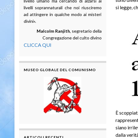
livello umano ma cercando di alzarsi ai
si legge, c
livelli soprannaturali che noi riusciremo
ad attingere in qualche modo ai misteri
divini».
Malcolm Ranjith
, segretario della
Congregazione del culto divino
CLICCA QUI
MUSEO GLOBALE DEL COMUNISMO
È scoppiata
rappresenta
siano irri
dalla verit
ARTICOLI RECENTI