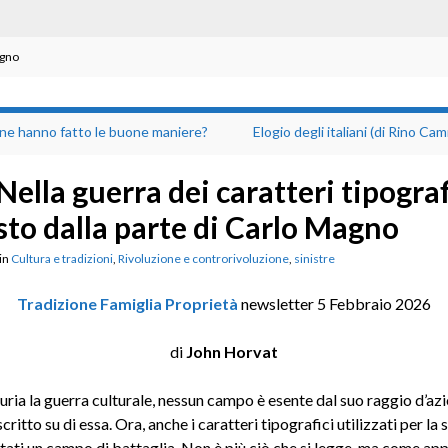
agno
ine hanno fatto le buone maniere?
Elogio degli italiani (di Rino Camm
Nella guerra dei caratteri tipografi
sto dalla parte di Carlo Magno
in
Cultura e tradizioni
,
Rivoluzione e controrivoluzione
,
sinistre
Tradizione Famiglia Proprietà
newsletter 5 Febbraio 2026
di
John Horvat
uria la guerra culturale, nessun campo è esente dal suo raggio d’az
scritto su di essa. Ora, anche i caratteri tipografici utilizzati per la
tati un campo di battaglia. Non è più ciò che si legge, ma come app