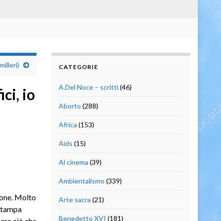
illeri)
CATEGORIE
A.Del Noce – scritti
(46)
ci, io
Aborto
(288)
Africa
(153)
Aids
(15)
Al cinema
(39)
Ambientalismo
(339)
ione. Molto
Arte sacra
(21)
 stampa
Benedetto XVI
(181)
are ciò che