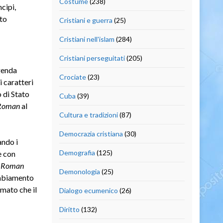
Costume
(238)
cipi,
to
Cristiani e guerra
(25)
Cristiani nell'islam
(284)
Cristiani perseguitati
(205)
genda
Crociate
(23)
i caratteri
 di Stato
Cuba
(39)
Roman
al
Cultura e tradizioni
(87)
Democrazia cristiana
(30)
ndo i
Demografia
(125)
e con
 Roman
Demonologia
(25)
cambiamento
rmato che il
Dialogo ecumenico
(26)
Diritto
(132)