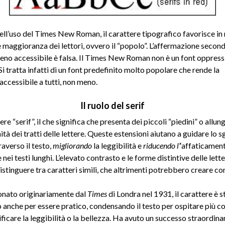
ll’uso del Times New Roman, il carattere tipografico favorisce in r
 maggioranza dei lettori, ovvero il “popolo”. L’affermazione second
no accessibile è falsa. Il Times New Roman non è un font oppress
i tratta infatti di un font predefinito molto popolare che rende la
accessibile a tutti, non meno.
Il ruolo del serif
ere “serif”, il che significa che presenta dei piccoli “piedini” o allu
ità dei tratti delle lettere. Queste estensioni aiutano a guidare lo 
raverso il testo,
migliorando
la leggibilità e
riducendo l’
‘affaticament
 nei testi lunghi. L’elevato contrasto e le forme distintive delle lett
 distinguere tra caratteri simili, che altrimenti potrebbero creare co
nato originariamente dal
Times
di Londra nel 1931, il carattere è s
 anche per essere pratico, condensando il testo per ospitare più c
ficare la leggibilità o la bellezza. Ha avuto un successo straordina