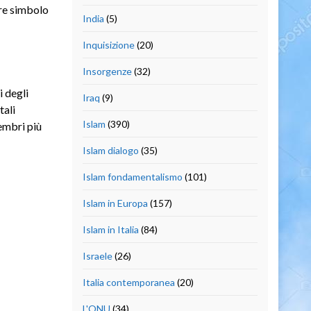
re simbolo
India
(5)
Inquisizione
(20)
Insorgenze
(32)
 degli
Iraq
(9)
tali
Islam
(390)
embri più
Islam dialogo
(35)
Islam fondamentalismo
(101)
Islam in Europa
(157)
Islam in Italia
(84)
Israele
(26)
Italia contemporanea
(20)
L'ONU
(34)