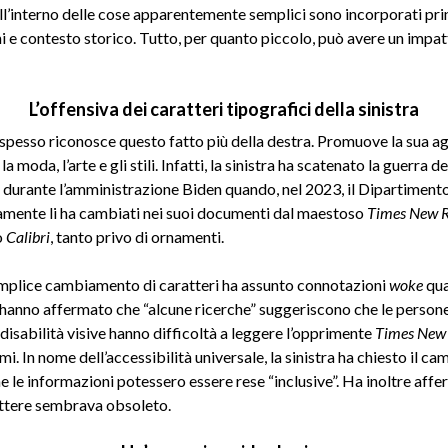
ll’interno delle cose apparentemente semplici sono incorporati prin
i e contesto storico. Tutto, per quanto piccolo, può avere un impat
L’offensiva dei caratteri tipografici della sinistra
a spesso riconosce questo fatto più della destra. Promuove la sua a
a moda, l’arte e gli stili. Infatti, la sinistra ha scatenato la guerra de
i durante l’amministrazione Biden quando, nel 2023, il Dipartimento
mente li ha cambiati nei suoi documenti dal maestoso
Times New 
o
Calibri
, tanto privo di ornamenti.
plice cambiamento di caratteri ha assunto connotazioni
woke
qua
 hanno affermato che “alcune ricerche” suggeriscono che le person
 disabilità visive hanno difficoltà a leggere l’opprimente
Times New
mi. In nome dell’accessibilità universale, la sinistra ha chiesto il 
 le informazioni potessero essere rese “inclusive”. Ha inoltre affe
ttere sembrava obsoleto.