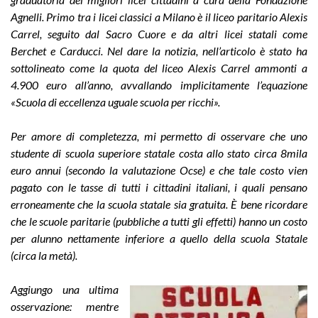
Agnelli. Primo tra i licei classici a Milano è il liceo paritario Alexis
Carrel, seguito dal Sacro Cuore e da altri licei statali come
Berchet e Carducci. Nel dare la notizia, nell’articolo è stato ha
sottolineato come la quota del liceo Alexis Carrel ammonti a
4.900 euro all’anno, avvallando implicitamente l’equazione
«Scuola di eccellenza uguale scuola per ricchi».
Per amore di completezza, mi permetto di osservare che uno
studente di scuola superiore statale costa allo stato circa 8mila
euro annui (secondo la valutazione Ocse) e che tale costo vien
pagato con le tasse di tutti i cittadini italiani, i quali pensano
erroneamente che la scuola statale sia gratuita. È bene ricordare
che le scuole paritarie (pubbliche a tutti gli effetti) hanno un costo
per alunno nettamente inferiore a quello della scuola Statale
(circa la metà).
Aggiungo una ultima
osservazione: mentre