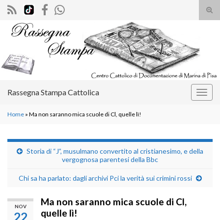
Atti
il
Search for:
mod
di
rice
Rassegna Stampa Cattolica
Attiv
la
Home
»
Ma non saranno mica scuole di Cl, quelle lì!
navig
Storia di “J”, musulmano convertito al cristianesimo, e della
vergognosa parentesi della Bbc
Chi sa ha parlato: dagli archivi Pci la verità sui crimini rossi
Ma non saranno mica scuole di Cl,
NOV
quelle lì!
22