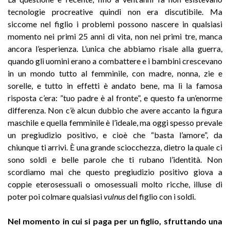
tecnologie procreative quindi non era discutibile. Ma
siccome nel figlio i problemi possono nascere in qualsiasi
momento nei primi 25 anni di vita, non nei primi tre, manca
ancora l’esperienza. L’unica che abbiamo risale alla guerra,
quando gli uomini erano a combattere e i bambini crescevano
in un mondo tutto al femminile, con madre, nonna, zie e
sorelle, e tutto in effetti è andato bene, ma lì la famosa
risposta c’era: ”tuo padre è al fronte”, e questo fa un’enorme
differenza. Non c’è alcun dubbio che avere accanto la figura
maschile e quella femminile è l’ideale, ma oggi spesso prevale
un pregiudizio positivo, e cioè che “basta l’amore”, da
chiunque ti arrivi. È una grande sciocchezza, dietro la quale ci
sono soldi e belle parole che ti rubano l’identità. Non
scordiamo mai che questo pregiudizio positivo giova a
coppie eterosessuali o omosessuali molto ricche, illuse di
poter poi colmare qualsiasi
vulnus
del figlio con i soldi.
Nel momento in cui si paga per un figlio, sfruttando una