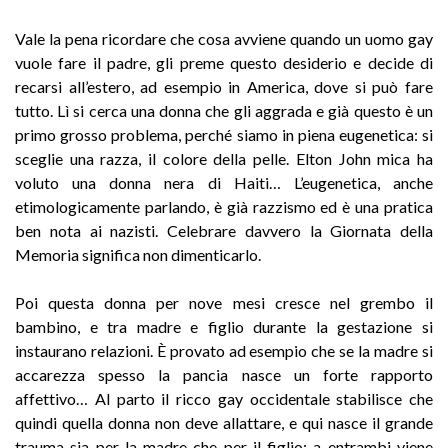
Vale la pena ricordare che cosa avviene quando un uomo gay
vuole fare il padre, gli preme questo desiderio e decide di
recarsi all’estero, ad esempio in America, dove si può fare
tutto. Lì si cerca una donna che gli aggrada e già questo è un
primo grosso problema, perché siamo in piena eugenetica: si
sceglie una razza, il colore della pelle. Elton John mica ha
voluto una donna nera di Haiti… L’eugenetica, anche
etimologicamente parlando, è già razzismo ed è una pratica
ben nota ai nazisti. Celebrare davvero la Giornata della
Memoria significa non dimenticarlo.
Poi questa donna per nove mesi cresce nel grembo il
bambino, e tra madre e figlio durante la gestazione si
instaurano relazioni. È provato ad esempio che se la madre si
accarezza spesso la pancia nasce un forte rapporto
affettivo… Al parto il ricco gay occidentale stabilisce che
quindi quella donna non deve allattare, e qui nasce il grande
trauma sia per la madre che per il figlio: a entrambi viene