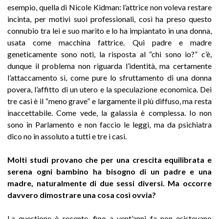
esempio, quella di Nicole Kidman: l’attrice non voleva restare
incinta, per motivi suoi professionali, così ha preso questo
connubio tra lei e suo marito e lo ha impiantato in una donna,
usata come macchina fattrice. Qui padre e madre
geneticamente sono noti, la risposta al “chi sono io?” c’è,
dunque il problema non riguarda l’identità, ma certamente
l’attaccamento sì, come pure lo sfruttamento di una donna
povera, l’affitto di un utero e la speculazione economica. Dei
tre casi è il “meno grave” e largamente il più diffuso, ma resta
inaccettabile. Come vede, la galassia è complessa. Io non
sono in Parlamento e non faccio le leggi, ma da psichiatra
dico no in assoluto a tutti e tre i casi.
Molti studi provano che per una crescita equilibrata e
serena ogni bambino ha bisogno di un padre e una
madre, naturalmente di due sessi diversi. Ma occorre
davvero dimostrare una cosa così ovvia?
La questione è recente, fino a vent’anni fa non esistevano