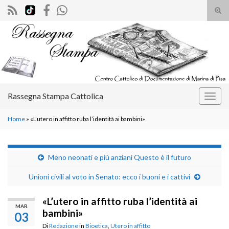
Atti
il
Search for:
mod
di
rice
Rassegna Stampa Cattolica
Attiv
la
Home
»
«L’utero in affitto ruba l’identità ai bambini»
navig
Meno neonati e più anziani Questo è il futuro
Unioni civili al voto in Senato: ecco i buoni e i cattivi
«L’utero in affitto ruba l’identità ai
MAR
bambini»
03
Di
Redazione
in
Bioetica
,
Utero in affitto