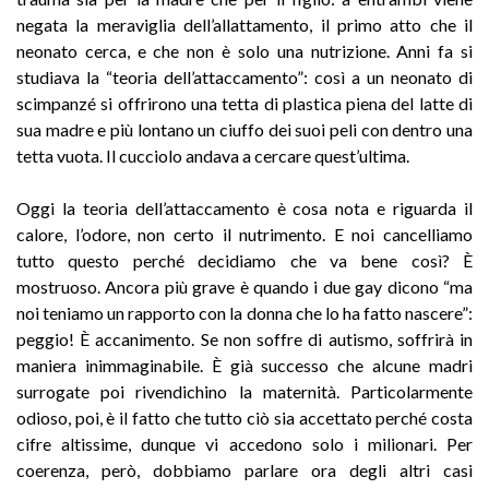
negata la meraviglia dell’allattamento, il primo atto che il
neonato cerca, e che non è solo una nutrizione. Anni fa si
studiava la “teoria dell’attaccamento”: così a un neonato di
scimpanzé si offrirono una tetta di plastica piena del latte di
sua madre e più lontano un ciuffo dei suoi peli con dentro una
tetta vuota. Il cucciolo andava a cercare quest’ultima.
Oggi la teoria dell’attaccamento è cosa nota e riguarda il
calore, l’odore, non certo il nutrimento. E noi cancelliamo
tutto questo perché decidiamo che va bene così? È
mostruoso. Ancora più grave è quando i due gay dicono “ma
noi teniamo un rapporto con la donna che lo ha fatto nascere”:
peggio! È accanimento. Se non soffre di autismo, soffrirà in
maniera inimmaginabile. È già successo che alcune madri
surrogate poi rivendichino la maternità. Particolarmente
odioso, poi, è il fatto che tutto ciò sia accettato perché costa
cifre altissime, dunque vi accedono solo i milionari. Per
coerenza, però, dobbiamo parlare ora degli altri casi