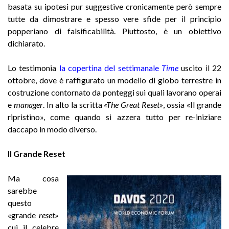
basata su ipotesi pur suggestive cronicamente però sempre
tutte da dimostrare e spesso vere sfide per il principio
popperiano di falsificabilità. Piuttosto, è un obiettivo
dichiarato.
Lo testimonia
la copertina del settimanale
Time
uscito il 22
ottobre, dove è raffigurato un modello di globo terrestre in
costruzione contornato da ponteggi sui quali lavorano operai
e
manager
. In alto la scritta
«The Great Reset»
, ossia «Il grande
ripristino», come quando si azzera tutto per re-iniziare
daccapo in modo diverso.
Il Grande Reset
Ma cosa
sarebbe
questo
«grande
reset
»
cui il celebre