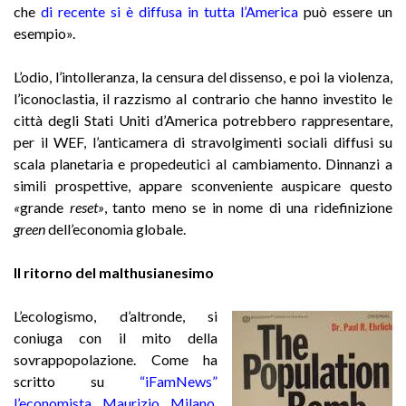
che
di recente si è diffusa in tutta l’America
può essere un
esempio».
L’odio, l’intolleranza, la censura del dissenso, e poi la violenza,
l’iconoclastia, il razzismo al contrario che hanno investito le
città degli Stati Uniti d’America potrebbero rappresentare,
per il WEF, l’anticamera di stravolgimenti sociali diffusi su
scala planetaria e propedeutici al cambiamento. Dinnanzi a
simili prospettive, appare sconveniente auspicare questo
«
grande
reset»
, tanto meno se in nome di una ridefinizione
green
dell’economia globale.
Il ritorno del malthusianesimo
L’ecologismo, d’altronde, si
coniuga con il mito della
sovrappopolazione. Come ha
scritto su
“iFamNews”
l’economista Maurizio Milano
,