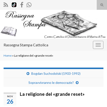
Atti
il
Search for:
mod
di
rice
Rassegna Stampa Cattolica
Attiv
la
Home
»
La religione del «grande reset»
navig
Bogdan Suchodolski (1903-1992)
Sopravvivranno le democrazie?
La religione del «grande reset»
NOV
26