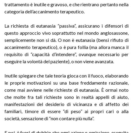
trattamento è inutile e gravoso, e che rientrano pertanto nella
categoria dell’accanimento terapeutico.
La richiesta di eutanasia “passiva”, assicurano i difensori di
questo approccio vivo soprattutto nel mondo anglosassone,
semplicemente non si dà. O non è eutanasia (bensì rifiuto di
accanimento terapeutico), o è pura follia (ma allora manca il
requisito di “capacità d’intendere”, ovunque necessario per
eseguire la volontà del paziente), o non viene avanzata.
Inutile spiegare che tale teoria gioca con il fuoco, elaborando
le proprie motivazioni su una base freddamente razionale,
come mai avviene nelle richieste di eutanasia. È ormai noto
che molte fra tali richieste sono in realtà appelli di aiuto,
manifestazioni del desiderio di vicinanza e di affetto dei
familiari, timore di essere “di peso” ai propri cari o alla
società, sensazione di “non contare più nulla”.
E poi, è fuori di dubbio che ogni azione o omissione, eseguita