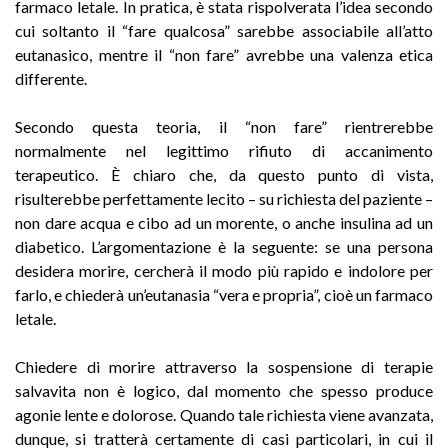
farmaco letale. In pratica, è stata rispolverata l’idea secondo
cui soltanto il “fare qualcosa” sarebbe associabile all’atto
eutanasico, mentre il “non fare” avrebbe una valenza etica
differente.
Secondo questa teoria, il “non fare” rientrerebbe
normalmente nel legittimo rifiuto di accanimento
terapeutico. È chiaro che, da questo punto di vista,
risulterebbe perfettamente lecito – su richiesta del paziente –
non dare acqua e cibo ad un morente, o anche insulina ad un
diabetico. L’argomentazione è la seguente: se una persona
desidera morire, cercherà il modo più rapido e indolore per
farlo, e chiederà un’eutanasia “vera e propria”, cioè un farmaco
letale.
Chiedere di morire attraverso la sospensione di terapie
salvavita non è logico, dal momento che spesso produce
agonie lente e dolorose. Quando tale richiesta viene avanzata,
dunque, si tratterà certamente di casi particolari, in cui il