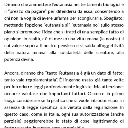
Diranno che ammettere l’eutanasia nei testamenti biologici è
il “prezzo da pagare” per difendersi da essa, consentendo a
chi non la voglia di avere un’arma per scongiurarla. Sbagliato:
mettendo l’opzione “eutanasia sì”, “eutanasia no” sullo stesso
piano si promuove l’idea che si tratti di una semplice fatto di
opinione. In realtà, c’è di mezzo una vita umana (la nostra) il
cui valore supera il nostro pensiero e si salda all’oggettività
della natura umana, alla solidarietà delle creature, alla
potenza divina.
Ancora, diranno che “tanto l’eutanasia è già un dato di fatto:
tanto vale regolamentarla”. È l’inganno usato già tante volte
per introdurre leggi profondamente ingiuste. Ma attenzione:
occorre valutare due importanti fattori. Occorre in primo
luogo considerare se la pratica che si vuole introdurre, pur in
assenza di legge specifica, sia vietata dalla legislazione. In
questo caso, come in Italia, ogni sua autorizzazione (anche
parziale) peggiorerebbe lo stato di cose, legittimando di
fatto un reato, in questo caso un omicidio.