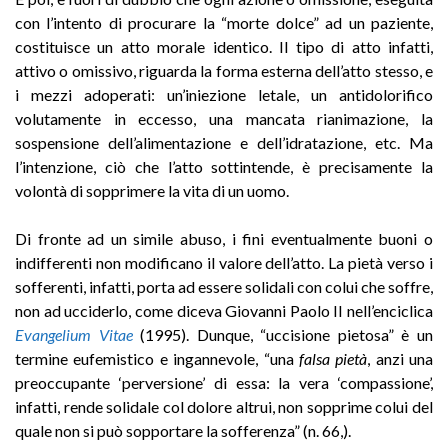
con l’intento di procurare la “morte dolce” ad un paziente,
costituisce un atto morale identico. Il tipo di atto infatti,
attivo o omissivo, riguarda la forma esterna dell’atto stesso, e
i mezzi adoperati: un’iniezione letale, un antidolorifico
volutamente in eccesso, una mancata rianimazione, la
sospensione dell’alimentazione e dell’idratazione, etc. Ma
l’intenzione, ciò che l’atto sottintende, è precisamente la
volontà di sopprimere la vita di un uomo.
Di fronte ad un simile abuso, i fini eventualmente buoni o
indifferenti non modificano il valore dell’atto. La pietà verso i
sofferenti, infatti, porta ad essere solidali con colui che soffre,
non ad ucciderlo, come diceva Giovanni Paolo II nell’enciclica
Evangelium Vitae
(1995). Dunque, “uccisione pietosa” è un
termine eufemistico e ingannevole, “una
falsa pietà
, anzi una
preoccupante ‘perversione’ di essa: la vera ‘compassione’,
infatti, rende solidale col dolore altrui, non sopprime colui del
quale non si può sopportare la sofferenza” (n. 66,).