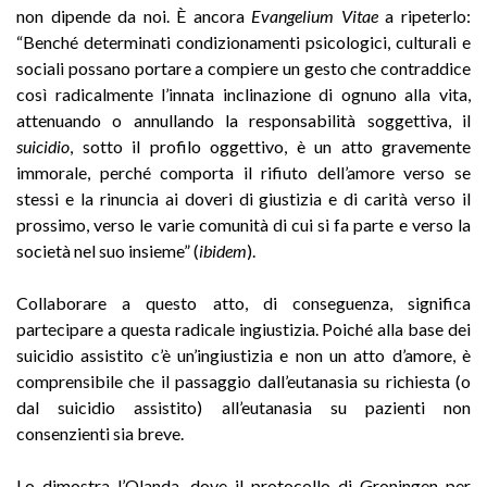
non dipende da noi. È ancora
Evangelium Vitae
a ripeterlo:
“Benché determinati condizionamenti psicologici, culturali e
sociali possano portare a compiere un gesto che contraddice
così radicalmente l’innata inclinazione di ognuno alla vita,
attenuando o annullando la responsabilità soggettiva, il
suicidio
, sotto il profilo oggettivo, è un atto gravemente
immorale, perché comporta il rifiuto dell’amore verso se
stessi e la rinuncia ai doveri di giustizia e di carità verso il
prossimo, verso le varie comunità di cui si fa parte e verso la
società nel suo insieme” (
ibidem
).
Collaborare a questo atto, di conseguenza, significa
partecipare a questa radicale ingiustizia. Poiché alla base dei
suicidio assistito c’è un’ingiustizia e non un atto d’amore, è
comprensibile che il passaggio dall’eutanasia su richiesta (o
dal suicidio assistito) all’eutanasia su pazienti non
consenzienti sia breve.
Lo dimostra l’Olanda, dove il protocollo di Groningen per