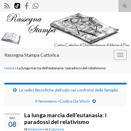
Atti
il
Search for:
mod
di
rice
Rassegna Stampa Cattolica
Attiv
la
Home
»
La lunga marcia dell’eutanasia: i paradossi del relativismo
navig
Le radici filosofiche dell’odio nei confronti della famiglia
Il fenomeno «Codice Da Vinci»
La lunga marcia dell’eutanasia: i
GIU
paradossi del relativismo
08
Di
Redazione
in
Eutanasia