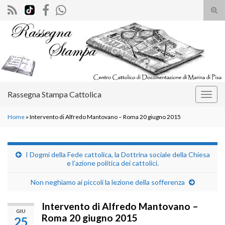
Atti
il
Search for:
mod
di
rice
Rassegna Stampa Cattolica
Attiv
la
Home
»
Intervento di Alfredo Mantovano – Roma 20 giugno 2015
navig
I Dogmi della Fede cattolica, la Dottrina sociale della Chiesa
e l’azione politica dei cattolici.
Non neghiamo ai piccoli la lezione della sofferenza
Intervento di Alfredo Mantovano –
GIU
Roma 20 giugno 2015
25