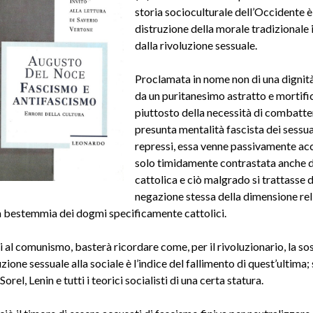
storia socioculturale dell’Occidente è
distruzione della morale tradizionale 
dalla rivoluzione sessuale.
Proclamata in nome non di una dignit
da un puritanesimo astratto e mortifi
piuttosto della necessità di combatte
presunta mentalità fascista dei sess
repressi, essa venne passivamente ac
solo timidamente contrastata anche d
cattolica e ciò malgrado si trattasse d
negazione stessa della dimensione reli
ta bestemmia dei dogmi specificamente cattolici.
 al comunismo, basterà ricordare come, per il rivoluzionario, la so
uzione sessuale alla sociale è l’indice del fallimento di quest’ultima;
orel, Lenin e tutti i teorici socialisti di una certa statura.