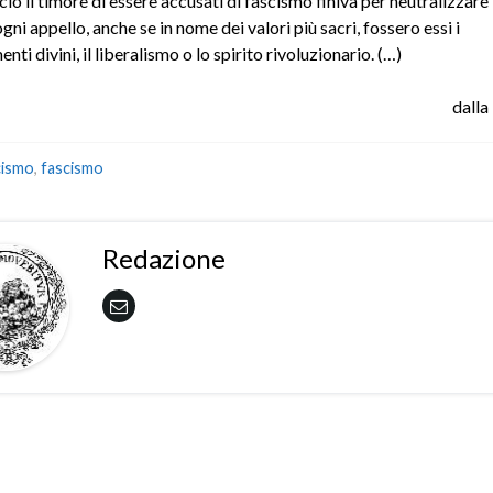
ò il timore di essere accusati di fascismo finiva per neutralizzare 
gni appello, anche se in nome dei valori più sacri, fossero essi i
i divini, il liberalismo o lo spirito rivoluzionario. (…)
dalla
cismo
,
fascismo
Redazione