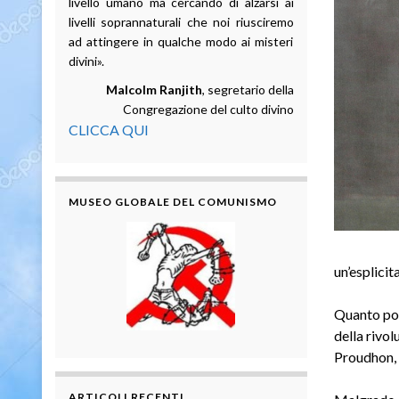
livello umano ma cercando di alzarsi ai
livelli soprannaturali che noi riusciremo
ad attingere in qualche modo ai misteri
divini».
Malcolm Ranjith
, segretario della
Congregazione del culto divino
CLICCA QUI
MUSEO GLOBALE DEL COMUNISMO
un’esplici
Quanto poi
della rivol
Proudhon, S
ARTICOLI RECENTI