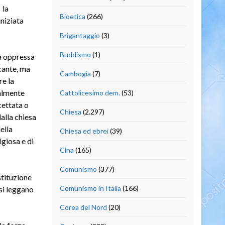
 la
Bioetica
(266)
iniziata
Brigantaggio
(3)
Buddismo
(1)
à oppressa
cante, ma
Cambogia
(7)
re la
ualmente
Cattolicesimo dem.
(53)
cettata o
Chiesa
(2.297)
alla chiesa
ella
Chiesa ed ebrei
(39)
giosa e di
Cina
(165)
Comunismo
(377)
stituzione
Comunismo in Italia
(166)
 si leggano
Corea del Nord
(20)