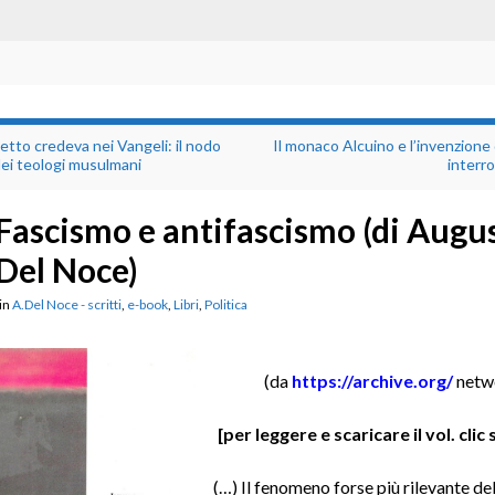
tto credeva nei Vangeli: il nodo
Il monaco Alcuino e l’invenzione
 dei teologi musulmani
interr
Fascismo e antifascismo (di Augu
Del Noce)
in
A.Del Noce - scritti
,
e-book
,
Libri
,
Politica
(da
https://archive.org/
netw
[per leggere e scaricare il vol. clic 
(…) Il fenomeno forse più rilevante de