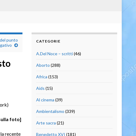
 del punto
CATEGORIE
ogativo
A.Del Noce – scritti
(46)
sto
Aborto
(288)
Africa
(153)
Aids
(15)
Al cinema
(39)
ork)
Ambientalismo
(339)
sulla foto]
Arte sacra
(21)
lla recente
Benedetto XVI
(181)