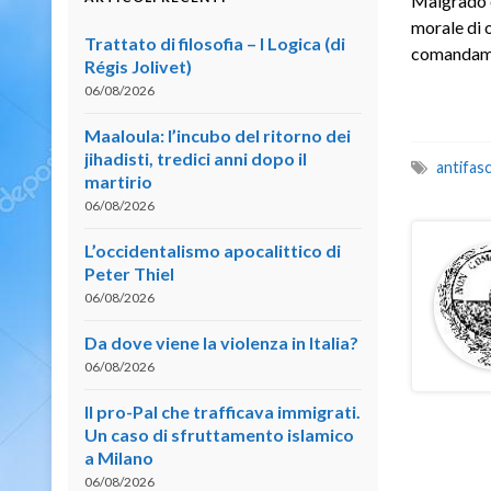
Malgrado ci
morale di o
Trattato di filosofia – I Logica (di
comandament
Régis Jolivet)
06/08/2026
Maaloula: l’incubo del ritorno dei
jihadisti, tredici anni dopo il
antifas
martirio
06/08/2026
L’occidentalismo apocalittico di
Peter Thiel
06/08/2026
Da dove viene la violenza in Italia?
06/08/2026
Il pro-Pal che trafficava immigrati.
Un caso di sfruttamento islamico
a Milano
06/08/2026