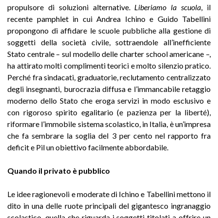
propulsore di soluzioni alternative.
Liberiamo la scuola
, il
recente pamphlet in cui Andrea Ichino e Guido Tabellini
propongono di affidare le scuole pubbliche alla gestione di
soggetti della società civile, sottraendole all’inefficiente
Stato centrale – sul modello delle charter school americane –,
ha attirato molti complimenti teorici e molto silenzio pratico.
Perché fra sindacati, graduatorie, reclutamento centralizzato
degli insegnanti, burocrazia diffusa e l’immancabile retaggio
moderno dello Stato che eroga servizi in modo esclusivo e
con rigoroso spirito egalitario (e pazienza per la liberté),
riformare l’immobile sistema scolastico, in Italia, è un’impresa
che fa sembrare la soglia del 3 per cento nel rapporto fra
deficit e Pil un obiettivo facilmente abbordabile.
Quando il privato è pubblico
Le idee ragionevoli e moderate di Ichino e Tabellini mettono il
dito in una delle ruote principali del gigantesco ingranaggio
scolastico, quella che riguarda i soggetti titolati a offrire un