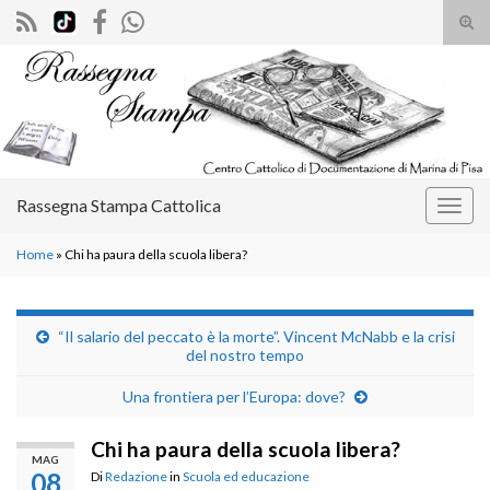
Atti
il
Search for:
mod
di
rice
Rassegna Stampa Cattolica
Attiv
la
Home
»
Chi ha paura della scuola libera?
navig
“Il salario del peccato è la morte”. Vincent McNabb e la crisi
del nostro tempo
Una frontiera per l’Europa: dove?
Chi ha paura della scuola libera?
MAG
08
Di
Redazione
in
Scuola ed educazione