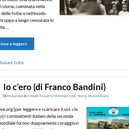
i storia, culminata nella
 delle foibe e nell’esodo
, troppo a lungo censurata in
lla …
inua a leggere
 fiumani
,
foibe
Io c’ero (di Franco Bandini)
Di
Redazione
in
e-book
,
II Guerra Mondiale
,
Libri
,
Storia
,
Storia italiana
ve.org [per leggere e scaricare il vol. clic
to] I combattenti italiani della seconda
mondiale furono doppiamente coraggiosi