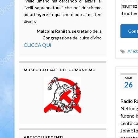
livello umano ma cercando di alzarsi ai
insurrez
livelli soprannaturali che noi riusciremo
il motiv
ad attingere in qualche modo ai misteri
divini».
Malcolm Ranjith
, segretario della
Cont
Congregazione del culto divino
CLICCA QUI
Arez
MUSEO GLOBALE DEL COMUNISMO
MAR
26
Radio R
Nel luog
furono i
cento ca
John Sto
ARTICOLI RECENTI
perpetu