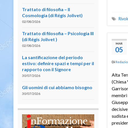
Trattato di filosofia – II
Cosmologia (di Régis Jolivet)
Rivol
02/08/2026
Trattato di filosofia – Psicologia III
(di Régis Jolivet )
MAR
02/08/2026
05
La santificazione del periodo
Di
Redazio
estivo: definire spazi e tempi per il
rapporto con il Signore
Alta Ter
30/07/2026
(Chiesa 
Gli uomini di cui abbiamo bisogno
Garrison
30/07/2026
membri 
Giuseppe
decisive
sudista 
president