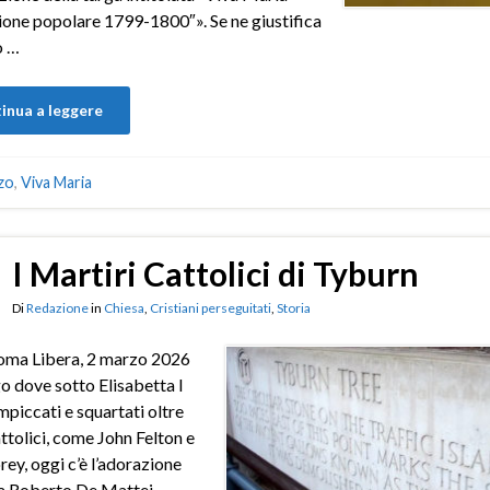
ione popolare 1799-1800″». Se ne giustifica
o …
inua a leggere
zo
,
Viva Maria
I Martiri Cattolici di Tyburn
Di
Redazione
in
Chiesa
,
Cristiani perseguitati
,
Storia
oma Libera, 2 marzo 2026
o dove sotto Elisabetta I
mpiccati e squartati oltre
ttolici, come John Felton e
rey, oggi c’è l’adorazione
a Roberto De Mattei