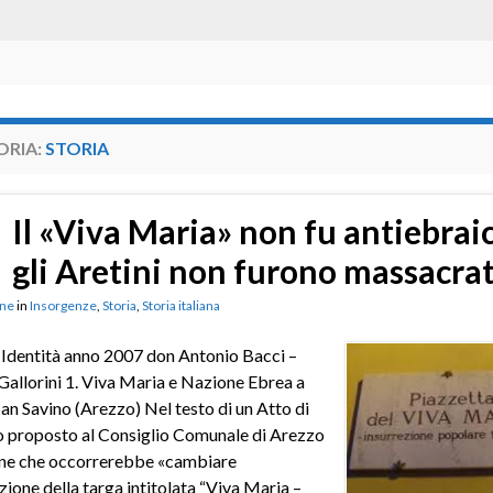
ORIA:
STORIA
Il «Viva Maria» non fu antiebrai
gli Aretini non furono massacrat
ne
in
Insorgenze
,
Storia
,
Storia italiana
 Identità anno 2007 don Antonio Bacci –
Gallorini 1. Viva Maria e Nazione Ebrea a
n Savino (Arezzo) Nel testo di un Atto di
o proposto al Consiglio Comunale di Arezzo
ene che occorrerebbe «cambiare
azione della targa intitolata “Viva Maria –