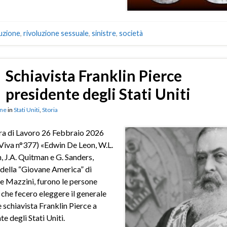
uzione
,
rivoluzione sessuale
,
sinistre
,
società
Schiavista Franklin Pierce
presidente degli Stati Uniti
ne
in
Stati Uniti
,
Storia
ra di Lavoro 26 Febbraio 2026
Viva n°377) «Edwin De Leon, W.L.
, J.A. Quitman e G. Sanders,
della “Giovane America” di
 Mazzini, furono le persone
 che fecero eleggere il generale
e schiavista Franklin Pierce a
e degli Stati Uniti.