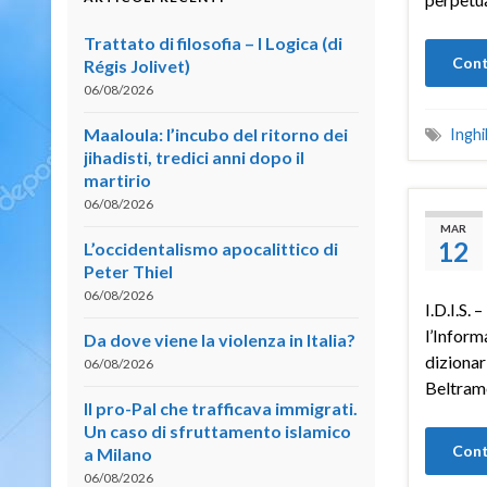
Trattato di filosofia – I Logica (di
Cont
Régis Jolivet)
06/08/2026
Maaloula: l’incubo del ritorno dei
Inghi
jihadisti, tredici anni dopo il
martirio
06/08/2026
MAR
12
L’occidentalismo apocalittico di
Peter Thiel
06/08/2026
I.D.I.S. 
l’Inform
Da dove viene la violenza in Italia?
dizionar
06/08/2026
Beltram
Il pro-Pal che trafficava immigrati.
Un caso di sfruttamento islamico
Cont
a Milano
06/08/2026