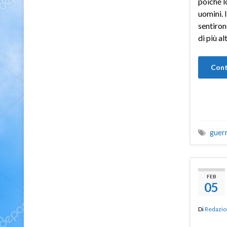
poiché l
uomini. 
sentiron
di più a
Cont
guer
FEB
05
Di
Redazio