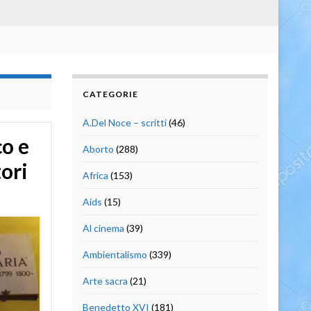
CATEGORIE
A.Del Noce – scritti
(46)
co e
Aborto
(288)
ori
Africa
(153)
Aids
(15)
Al cinema
(39)
Ambientalismo
(339)
Arte sacra
(21)
Benedetto XVI
(181)