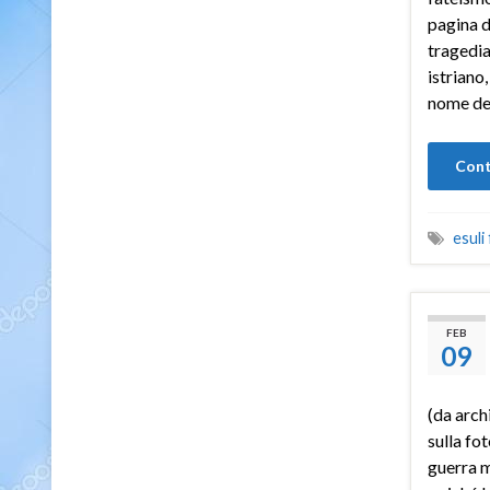
pagina d
tragedia
istriano
nome de
Cont
esuli
FEB
09
(da archi
sulla fo
guerra 