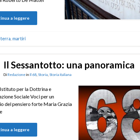
inua a leggere
lterra
,
martiri
Il Sessantotto: una panoramica
Di
Redazione
in
Il 68
,
Storia
,
Storia italiana
– Istituto per la Dottrina e
azione Sociale Voci per un
io del pensiero forte Maria Grazia
e
inua a leggere