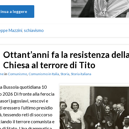
inua a leggere
eppe Mazzini
,
schiavismo
Ottant’anni fa la resistenza dell
Chiesa al terrore di Tito
ne
in
Comunismo
,
Comunismo in Italia
,
Storia
,
Storia italiana
a Bussola quotidiana 10
 2026 Di fronte alla ferocia
vasori jugoslavi, vescovi e
i eressero l’ultimo presidio
tà, tessendo reti di soccorso
iando il terrore comunista e
o di Stato. Una drammatica