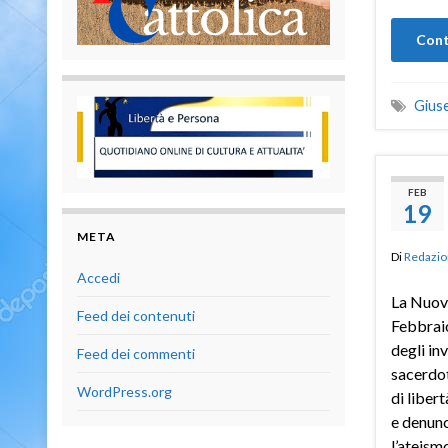
Cont
Gius
FEB
19
META
Di
Redazio
Accedi
La Nuov
Feed dei contenuti
Febbraio
degli in
Feed dei commenti
sacerdot
WordPress.org
di liber
e denunc
l’ateism