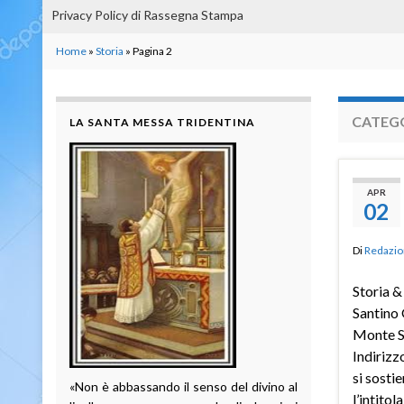
Privacy Policy di Rassegna Stampa
Home
»
Storia
»
Pagina 2
CATEG
LA SANTA MESSA TRIDENTINA
APR
02
Di
Redazio
Storia &
Santino 
Monte Sa
Indirizz
si sosti
«Non è abbassando il senso del divino al
l’intitol