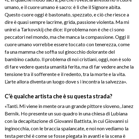
umano, e il cuore umano è sacro: è lì che il Signore abita.
Questo cuore oggi è bastonato, spezzato, e ciò che riesce a
dire è quasi sempre lacrime, grida, passione violenta. Ma mi
unirei a Tarkovskij che dice: il problema non è che ci sono
peccatori nel mondo, ma che manca la compassione. Oggi il
cuore umano vorrebbe essere toccato con tenerezza, come
fa una mamma che soffia sul ginocchio dolorante del
bambino caduto. Il problema di noi cristiani, oggi, non è solo
di fare vedere questa umanità ferita, ma di far vedere anche la
tensione tra il sofferente e il redento, tra la morte e la vita.
L’arte allora diventa un luogo dove s i incontra la salvezza».
C’è qualche artista che è su questa strada?
«Tanti. Mi viene in mente ora un grande pittore sloveno, Janez
Bernik. Ho presente un suo quadro in una chiesa di Lubiana
con la decapitazione di Giovanni Battista, in cui Giovanni si
inginocchia, con le braccia spalancate, e noi non vediamo la
testa perché è come se fosse piegata in avanti e la scena è