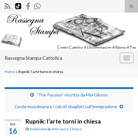
Atti
il
Search for:
mod
di
rice
Rassegna Stampa Cattolica
Attiv
la
Home
»
Rupnik: l’arte torni in chiesa
navig
“The Passion” riscritta da Mel Gibson
L’onda musulmana e i calcoli sbagliati sull’immigrazione
Rupnik: l’arte torni in chiesa
DIC
16
Di
Redazione
in
Arte sacra
,
Chiesa