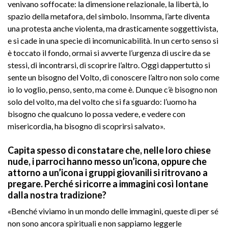
venivano soffocate: la dimensione relazionale, la libertà, lo
spazio della metafora, del simbolo. Insomma, l’arte diventa
una protesta anche violenta, ma drasticamente soggettivista,
e si cade in una specie di incomunicabilità. In un certo senso si
è toccato il fondo, ormai si avverte l’urgenza di uscire da se
stessi, di incontrarsi, di scoprire l’altro. Oggi dappertutto si
sente un bisogno del Volto, di conoscere l’altro non solo come
io lo voglio, penso, sento, ma come è. Dunque c’è bisogno non
solo del volto, ma del volto che si fa sguardo: l’uomo ha
bisogno che qualcuno lo possa vedere, e vedere con
misericordia, ha bisogno di scoprirsi salvato».
Capita spesso di constatare che, nelle loro chiese
nude, i parroci hanno messo un’icona, oppure che
attorno a un’icona i gruppi giovanili si ritrovano a
pregare. Perché si ricorre a immagini così lontane
dalla nostra tradizione?
«Benché viviamo in un mondo delle immagini, queste di per sé
non sono ancora spirituali e non sappiamo leggerle