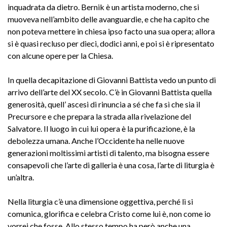
inquadrata da dietro. Bernik è un artista moderno, che si
muoveva nell’ambito delle avanguardie, e che ha capito che
non poteva mettere in chiesa ipso facto una sua opera; allora
si è quasi recluso per dieci, dodici anni, e poi si è ripresentato
con alcune opere per la Chiesa.
In quella decapitazione di Giovanni Battista vedo un punto di
arrivo dell’arte del XX secolo. C’è in Giovanni Battista quella
generosità, quell’ ascesi di rinuncia a sé che fa sì che sia il
Precursore e che prepara la strada alla rivelazione del
Salvatore. Il luogo in cui lui opera è la purificazione, è la
debolezza umana. Anche l’Occidente ha nelle nuove
generazioni moltissimi artisti di talento, ma bisogna essere
consapevoli che l’arte di galleria è una cosa, l’arte di liturgia è
un’altra.
Nella liturgia c’è una dimensione oggettiva, perché lì si
comunica, glorifica e celebra Cristo come lui è, non come io
vorrei che fosse. Allo stesso tempo ha però anche una