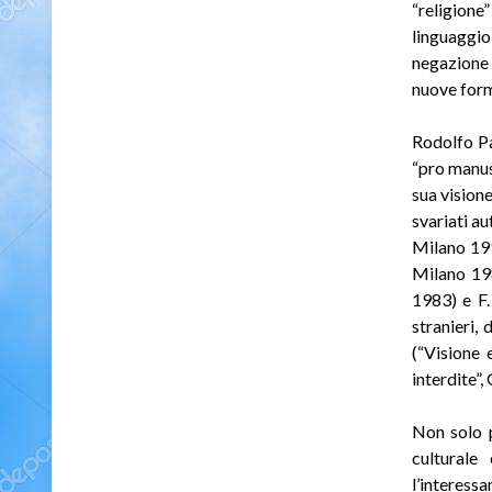
“religione
linguaggio
negazione 
nuove form
Rodolfo Pa
“pro manus
sua vision
svariati au
Milano 199
Milano 198
1983) e F.
stranieri,
(“Visione 
interdite”,
Non solo p
culturale
l’interess