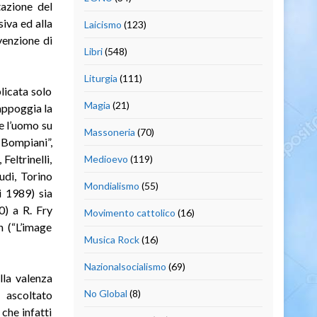
tazione del
iva ed alla
Laicismo
(123)
venzione di
Libri
(548)
Liturgia
(111)
licata solo
Magia
(21)
appoggia la
e l’uomo su
Massoneria
(70)
, Bompiani”,
eltrinelli,
Medioevo
(119)
udi, Torino
Mondialismo
(55)
i 1989) sia
0) a R. Fry
Movimento cattolico
(16)
n (“L’image
Musica Rock
(16)
Nazionalsocialismo
(69)
lla valenza
No Global
(8)
 ascoltato
che infatti