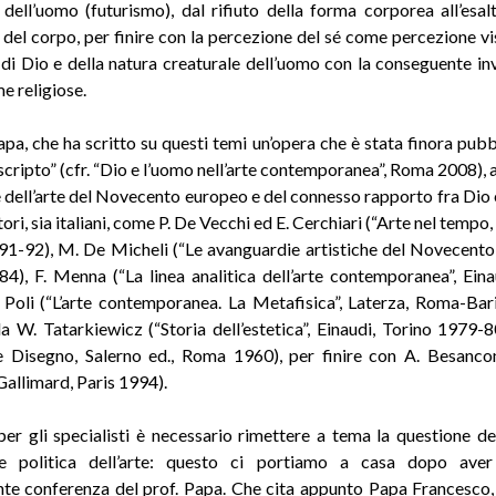
” dell’uomo (futurismo), dal rifiuto della forma corporea all’esal
 del corpo, per finire con la percezione del sé come percezione vis
di Dio e della natura creaturale dell’uomo con la conseguente in
e religiose.
pa, che ha scritto su questi temi un’opera che è stata finora pubb
cripto” (cfr. “Dio e l’uomo nell’arte contemporanea”, Roma 2008), 
e dell’arte del Novecento europeo e del connesso rapporto fra Dio 
tori, sia italiani, come P. De Vecchi ed E. Cerchiari (“Arte nel tempo
1-92), M. De Micheli (“Le avanguardie artistiche del Novecento, F
4), F. Menna (“La linea analitica dell’arte contemporanea”, Eina
 Poli (“L’arte contemporanea. La Metafisica”, Laterza, Roma-Bar
 da W. Tatarkiewicz (“Storia dell’estetica”, Einaudi, Torino 1979-8
e Disegno, Salerno ed., Roma 1960), per finire con A. Besanco
 Gallimard, Paris 1994).
er gli specialisti è necessario rimettere a tema la questione de
 e politica dell’arte: questo ci portiamo a casa dopo aver
ante conferenza del prof. Papa. Che cita appunto Papa Francesco, 