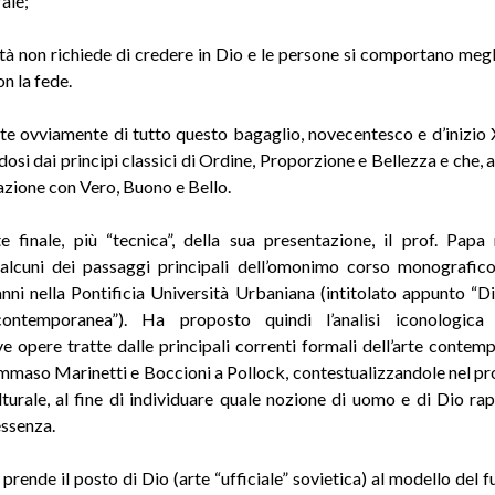
ale;
ità non richiede di credere in Dio e le persone si comportano megl
n la fede.
ente ovviamente di tutto questo bagaglio, novecentesco e d’inizio 
osi dai principi classici di Ordine, Proporzione e Bellezza e che, a
lazione con Vero, Buono e Bello.
e finale, più “tecnica”, della sua presentazione, il prof. Papa
 alcuni dei passaggi principali dell’omonimo corso monografic
nni nella Pontificia Università Urbaniana (intitolato appunto “D
 contemporanea”). Ha proposto quindi l’analisi iconologica
ive opere tratte dalle principali correnti formali dell’arte contem
mmaso Marinetti e Boccioni a Pollock, contestualizzandole nel pr
lturale, al fine di individuare quale nozione di uomo e di Dio ra
essenza.
 prende il posto di Dio (arte “ufficiale” sovietica) al modello del