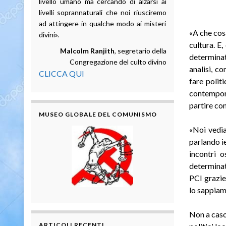
livello umano ma cercando di alzarsi ai
livelli soprannaturali che noi riusciremo
ad attingere in qualche modo ai misteri
«A che cosa
divini».
cultura. E,
Malcolm Ranjith
, segretario della
determina
Congregazione del culto divino
analisi, c
CLICCA QUI
fare polit
contempora
partire con
MUSEO GLOBALE DEL COMUNISMO
«Noi vedia
parlando ie
incontri 
determinat
PCI grazie 
lo sappiam
Non a caso
ARTICOLI RECENTI