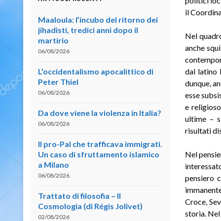
politici lo
il Coordin
Maaloula: l’incubo del ritorno dei
jihadisti, tredici anni dopo il
Nel quadro
martirio
anche squi
06/08/2026
contempora
L’occidentalismo apocalittico di
dal latino
Peter Thiel
dunque, anc
06/08/2026
esse subsis
e religios
Da dove viene la violenza in Italia?
ultime – s
06/08/2026
risultati 
Il pro-Pal che trafficava immigrati.
Un caso di sfruttamento islamico
Nel pensie
a Milano
interessat
06/08/2026
pensiero 
immanente,
Trattato di filosofia – II
Croce, Sev
Cosmologia (di Régis Jolivet)
storia. Ne
02/08/2026