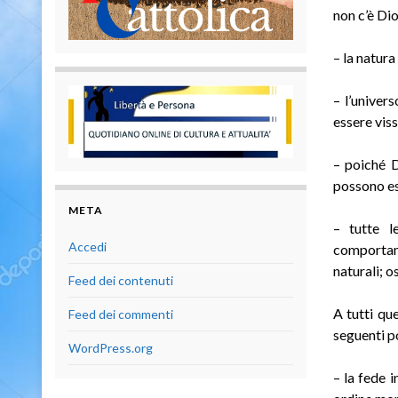
non c’è Dio
– la natura
– l’univer
essere viss
– poiché D
possono es
META
– tutte le
Accedi
comportame
naturali; o
Feed dei contenuti
A tutti que
Feed dei commenti
seguenti po
WordPress.org
– la fede 