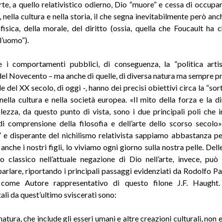
arte, a quello relativistico odierno, Dio “muore” e cessa di occupa
 nella cultura e nella storia, il che segna inevitabilmente però anc
fisica, della morale, del diritto (ossia, quella che Foucault ha 
l’uomo”).
i comportamenti pubblici, di conseguenza, la “politica artis
del Novecento – ma anche di quelle, di diversa natura ma sempre 
 del XX secolo, di oggi -, hanno dei precisi obiettivi circa la “sor
nella cultura e nella società europea. «Il mito della forza e la d
lezza, da questo punto di vista, sono i due principali poli che i
i comprensione della filosofia e dell’arte dello scorso secolo».
” e disperante del nichilismo relativista sappiamo abbastanza pe
anche i nostri figli, lo viviamo ogni giorno sulla nostra pelle. Del
mo classico nell’attuale negazione di Dio nell’arte, invece, può
parlare, riportando i principali passaggi evidenziati da Rodolfo Pa
come Autore rappresentativo di questo filone J.F. Haught. 
li da quest’ultimo sviscerati sono:
 natura, che include gli esseri umani e altre creazioni culturali, non e