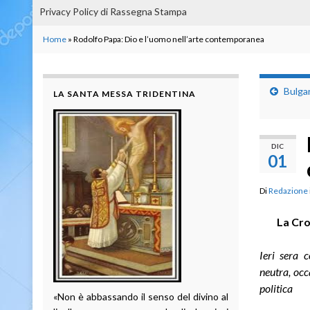
Privacy Policy di Rassegna Stampa
Home
»
Rodolfo Papa: Dio e l’uomo nell’arte contemporanea
Bulgar
LA SANTA MESSA TRIDENTINA
DIC
01
Di
Redazione
La Cr
Ieri sera 
neutra, oc
politica
«Non è abbassando il senso del divino al