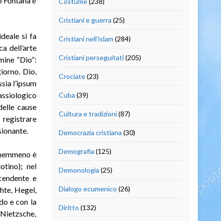
o Fontana e
Costume
(238)
Cristiani e guerra
(25)
deale si fa
Cristiani nell'islam
(284)
a dell’arte
Cristiani perseguitati
(205)
mine “Dio”:
iorno. Dio,
Crociate
(23)
ssia l’ipsum
 assiologico
Cuba
(39)
delle cause
Cultura e tradizioni
(87)
 registrare
sionante.
Democrazia cristiana
(30)
Demografia
(125)
a nemmeno è
otino); nel
Demonologia
(25)
cendente e
Dialogo ecumenico
(26)
hte, Hegel,
do e con la
Diritto
(132)
 Nietzsche,