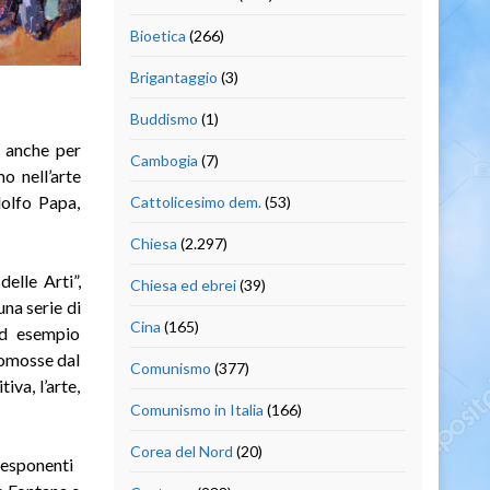
Bioetica
(266)
Brigantaggio
(3)
Buddismo
(1)
a anche per
Cambogia
(7)
o nell’arte
dolfo Papa,
Cattolicesimo dem.
(53)
Chiesa
(2.297)
elle Arti”,
Chiesa ed ebrei
(39)
una serie di
Cina
(165)
ad esempio
romosse dal
Comunismo
(377)
iva, l’arte,
Comunismo in Italia
(166)
Corea del Nord
(20)
 esponenti