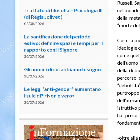
Russell, S
Trattato di filosofia – Psicologia III
nel mondo,
(di Régis Jolivet )
della meta
02/08/2026
“morte del
La santificazione del periodo
Così come 
estivo: definire spazi e tempi per il
ideologie 
rapporto con il Signore
come quelle
30/07/2026
dell’uomo 
Gli uomini di cui abbiamo bisogno
della debo
30/07/2026
percorso d
“debolista
Le leggi “anti-gender” aumentano
purtroppo 
i suicidi? «Non è vero»
dell’ateis
30/07/2026
istruttivo 
ha preso 
fondamenta
-oltre alla