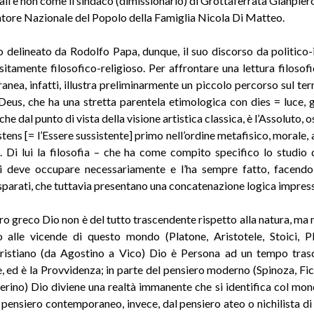
cali e non come il sindaco (dimissionario) di Grottaferrata Gianpier
atore Nazionale del Popolo della Famiglia Nicola Di Matteo.
 delineato da Rodolfo Papa, dunque, il suo discorso da politico-i
sitamente filosofico-religioso. Per affrontare una lettura filosofic
nea, infatti, illustra preliminarmente un piccolo percorso sul ter
 Deus, che ha una stretta parentela etimologica con dies = luce, g
he dal punto di vista della visione artistica classica, è l’Assoluto, o
tens [= l’Essere sussistente] primo nell’ordine metafisico, morale,
o. Di lui la filosofia – che ha come compito specifico lo studio 
i deve occupare necessariamente e l’ha sempre fatto, facendo
disparati, che tuttavia presentano una concatenazione logica impres
ro greco Dio non è del tutto trascendente rispetto alla natura, m
o alle vicende di questo mondo (Platone, Aristotele, Stoici, Pl
cristiano (da Agostino a Vico) Dio è Persona ad un tempo tras
 ed è la Provvidenza; in parte del pensiero moderno (Spinoza, Fic
erino) Dio diviene una realtà immanente che si identifica col mon
l pensiero contemporaneo, invece, dal pensiero ateo o nichilista di