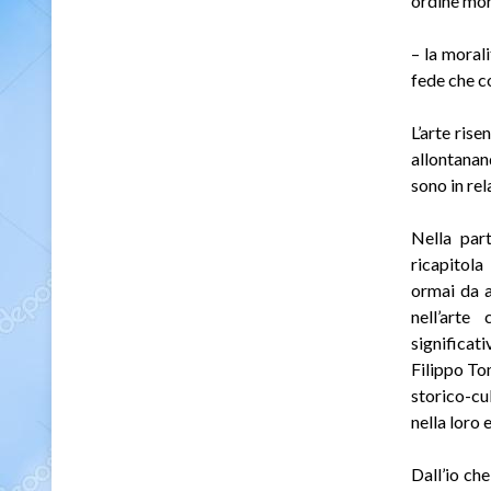
ordine mor
– la moral
fede che co
L’arte ris
allontanand
sono in re
Nella part
ricapitola
ormai da a
nell’arte
significat
Filippo To
storico-cu
nella loro 
Dall’io che