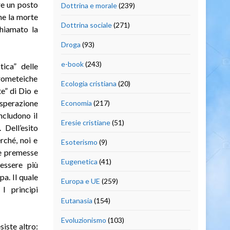
re un posto
Dottrina e morale
(239)
he la morte
Dottrina sociale
(271)
chiamato la
Droga
(93)
e-book
(243)
tica” delle
prometeiche
Ecologia cristiana
(20)
te” di Dio e
isperazione
Economia
(217)
ncludono il
Eresie cristiane
(51)
 Dell’esito
rché, noi e
Esoterismo
(9)
le premesse
Eugenetica
(41)
 essere più
pa. Il quale
Europa e UE
(259)
I principi
Eutanasia
(154)
Evoluzionismo
(103)
siste altro: