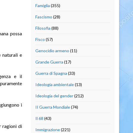
Famiglia
(355)
Fascismo
(28)
Filosofia
(88)
umana possa
Fisco
(57)
Genocidio armeno
(11)
 naturali e
Grande Guerra
(17)
Guerra di Spagna
(33)
igenza e il
i puramente
Ideologia ambientale
(13)
Ideologia del gender
(212)
aggiungono i
II Guerra Mondiale
(74)
Il 68
(43)
 ragioni di
Immigrazione
(221)