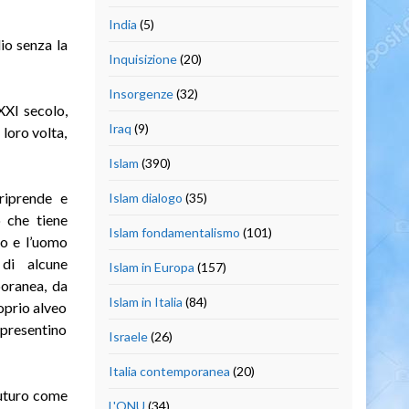
India
(5)
io senza la
Inquisizione
(20)
Insorgenze
(32)
XXI secolo,
Iraq
(9)
 loro volta,
Islam
(390)
 riprende e
Islam dialogo
(35)
o che tiene
Islam fondamentalismo
(101)
io e l’uomo
 di alcune
Islam in Europa
(157)
poranea, da
Islam in Italia
(84)
oprio alveo
ppresentino
Israele
(26)
Italia contemporanea
(20)
 futuro come
L'ONU
(34)