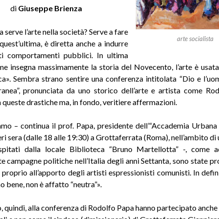
di
Giuseppe Brienza
 serve l’arte nella società? Serve a fare
arte socialista
 quest’ultima, è diretta anche a indurre
ti comportamenti pubblici. In ultima
ome insegna massimamente la storia del Novecento, l’arte è usat
ica». Sembra strano sentire una conferenza intitolata “Dio e l’uom
nea”, pronunciata da uno storico dell’arte e artista come Ro
 queste drastiche ma, in fondo, veritiere affermazioni.
mo – continua il prof. Papa, presidente dell’“Accademia Urbana d
ri sera (dalle 18 alle 19:30) a Grottaferrata (Roma), nell’ambito di 
ospitati dalla locale Biblioteca “Bruno Martellotta” -, come 
e campagne politiche nell’Italia degli anni Settanta, sono state p
proprio all’apporto degli artisti espressionisti comunisti. In definit
o bene, non è affatto “neutra”».
, quindi, alla conferenza di Rodolfo Papa hanno partecipato anche