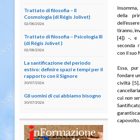
Insomma, l
Trattato di filosofia – II
della pri
Cosmologia (di Régis Jolivet)
dell’esser
02/08/2026
tiranno, in
Trattato di filosofia – Psicologia III
[4]) –, e
(di Régis Jolivet )
seconda ri
02/08/2026
con il suo
La santificazione del periodo
Essa, pu
estivo: definire spazi e tempi per il
fondare un
rapporto con il Signore
civiltà [5
30/07/2026
cancellarla
Gli uomini di cui abbiamo bisogno
cui
non se
30/07/2026
Santifica
garantisc
capovolto. 