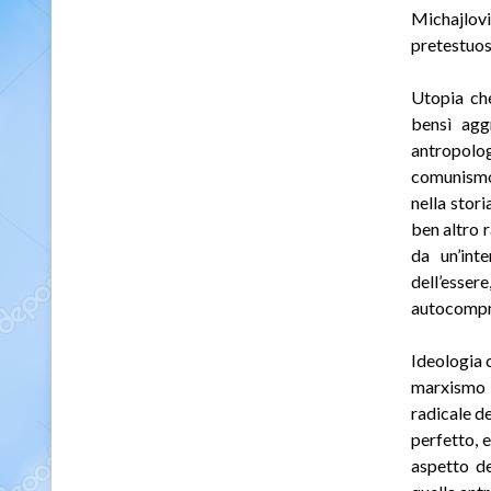
Michajlov
pretestuos
Utopia che
bensì agg
antropolo
comunis
nella stori
ben altro 
da un’int
dell’esse
autocompre
Ideologia 
marxismo
radicale d
perfetto, 
aspetto de