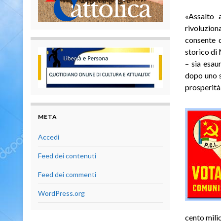
«Assalto 
rivoluzion
consente d
storico di
– sia esau
dopo uno sc
prosperità
META
Accedi
Feed dei contenuti
Feed dei commenti
WordPress.org
cento mili