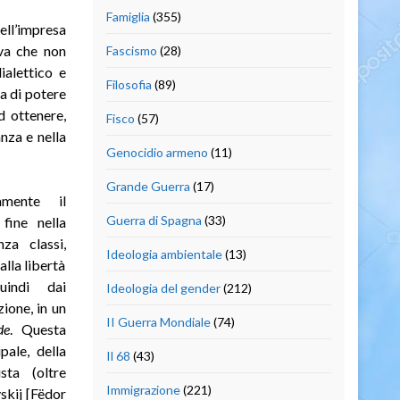
Famiglia
(355)
ll’impresa
iva che non
Fascismo
(28)
ialettico e
Filosofia
(89)
a di potere
d ottenere,
Fisco
(57)
anza e nella
Genocidio armeno
(11)
Grande Guerra
(17)
mente il
Guerra di Spagna
(33)
fine nella
za classi,
Ideologia ambientale
(13)
alla libertà
uindi dai
Ideologia del gender
(212)
ione, in un
II Guerra Mondiale
(74)
de
. Questa
pale, della
Il 68
(43)
sta (oltre
Immigrazione
(221)
skij [Fëdor