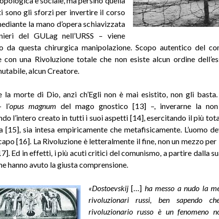
ropologica e sociale, ma persino quella
i sono gli sforzi per invertire il corso
mediante la mano d’opera schiavizzata
onieri del GULag nell’URSS – viene
to da questa chirurgica manipolazione. Scopo autentico del c
 con una Rivoluzione totale che non esiste alcun ordine dell’es
utabile, alcun Creatore.
 la morte di Dio, anzi ch’Egli non è mai esistito, non gli basta
 –
l’
opus magnum
del mago gnostico [13] –, inverarne la non 
o l’intero creato in tutti i suoi aspetti [14], esercitando il più to
ra [15], sia intesa empiricamente che metafisicamente. L’uomo dev
apo [16]. La Rivoluzione è letteralmente il fine, non un mezzo per 
7]. Ed in effetti, i più acuti critici del comunismo, a partire dalla su
 ne hanno avuto la giusta comprensione.
«Dostoevskij
[…]
ha messo a nudo la met
rivoluzionari russi, ben sapendo che
rivoluzionario russo è un fenomeno no