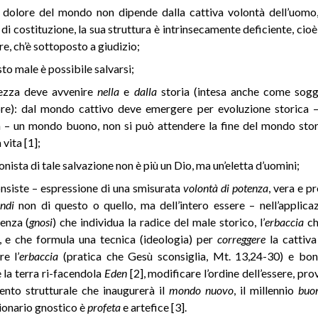
 dolore del mondo non dipende dalla cattiva volontà dell’uomo
 di costituzione, la sua struttura è intrinsecamente deficiente, cio
e, ch’è sottoposto a giudizio;
to male è possibile salvarsi;
vezza deve avvenire
nella
e
dalla
storia (intesa anche come sogg
ore): dal mondo cattivo deve emergere per evoluzione storica 
a – un mondo buono, non si può attendere la fine del mondo stor
 vita [1];
nista di tale salvazione non è più un Dio, ma un’eletta d’uomini;
nsiste – espressione di una smisurata
volontà di potenza
, vera e p
ndi
non di questo o quello, ma dell’intero essere – nell’applica
enza (
gnosi
) che individua la radice del male storico, l’
erbaccia
che
 e che formula una tecnica (ideologia) per
correggere
la cattiva
re l’
erbaccia
(pratica che Gesù sconsiglia, Mt. 13,24-30) e bon
la terra ri-facendola
Eden
[2], modificare l’ordine dell’essere, p
nto strutturale che inaugurerà il
mondo nuovo
, il millennio
buo
ionario gnostico è
profeta
e artefice [3].