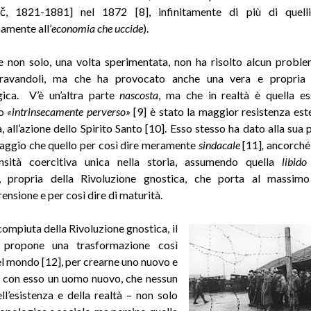
ič, 1821-1881] nel 1872 [8], infinitamente di più di quelli 
amente all’
economia che uccide
).
 non solo, una volta sperimentata, non ha risolto alcun proble
ravandoli, ma che ha provocato anche una vera e propria 
gica. V’è un’altra parte
nascosta
, ma che in realtà è quella ess
mo
«intrinsecamente perverso»
[9] è stato la maggior resistenza este
a, all’azione dello Spirito Santo [10]. Esso stesso ha dato alla sua
raggio che quello per così dire meramente
sindacale
[11]
,
ancorché
ensità coercitiva unica nella storia, assumendo quella
libid
re, propria della Rivoluzione gnostica, che porta al massim
nsione e per così dire di maturità.
compiuta della Rivoluzione gnostica, il
 propone una trasformazione così
el mondo [12], per crearne uno nuovo e
e con esso un uomo nuovo, che nessun
ll’esistenza e della realtà – non solo