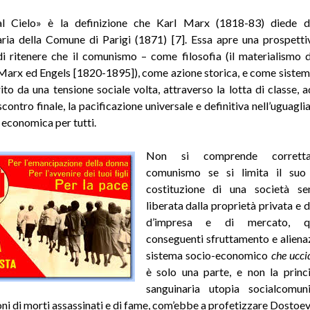
al Cielo» è la definizione che Karl Marx (1818-83) diede de
aria della Comune di Parigi (1871) [7]. Essa apre una prospett
i ritenere che il comunismo – come filosofia (il materialismo d
 Marx ed Engels [1820-1895]), come azione storica, e come sistem
rito da una tensione sociale volta, attraverso la lotta di classe, a
ontro finale, la pacificazione universale e definitiva nell’uguagli
 economica per tutti.
Non si comprende corretta
comunismo se si limita il suo 
costituzione di una società sen
liberata dalla proprietà privata e d
d’impresa e di mercato, q
conseguenti sfruttamento e alienaz
sistema socio-economico
che ucci
è solo una parte, e non la princi
sanguinaria utopia socialcomuni
oni di morti assassinati e di fame, com’ebbe a profetizzare Dostoev