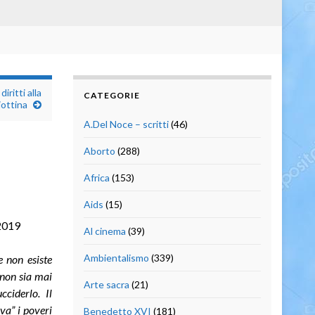
iritti alla
CATEGORIE
iottina
A.Del Noce – scritti
(46)
Aborto
(288)
Africa
(153)
Aids
(15)
2019
Al cinema
(39)
Ambientalismo
(339)
 non esiste
non sia mai
Arte sacra
(21)
cciderlo. Il
va” i poveri
Benedetto XVI
(181)