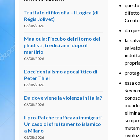
questo
Trattato di filosofia – I Logica (di
difetto
Régis Jolivet)
Creator
06/08/2026
da ques
Maaloula: l’incubo del ritorno dei
la sal
jihadisti, tredici anni dopo il
salvat
martirio
indott
06/08/2026
propria
L’occidentalismo apocalittico di
protago
Peter Thiel
essa co
06/08/2026
domina
Da dove viene la violenza in Italia?
conosc
06/08/2026
mondo,
elimina
Il pro-Pal che trafficava immigrati.
sempre 
Un caso di sfruttamento islamico
mutame
a Milano
rivoluz
06/08/2026