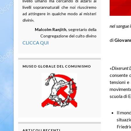
livello umano ma cercando di alzarsi ai
livelli soprannaturali che noi riusciremo
ad attingere in qualche modo ai misteri
divini».
nel sangue 
Malcolm Ranjith
, segretario della
Congregazione del culto divino
di
Giovann
CLICCA QUI
MUSEO GLOBALE DEL COMUNISMO
«Dixerunt 
consente d
tensioni e
movimento 
scuola di 
Il mond
situazio
Friedri
ARTICOLI RECENTI