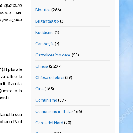
ra qualcuno
Bioetica
(266)
nesimo per
a perseguita
Brigantaggio
(3)
Buddismo
(1)
Cambogia
(7)
Cattolicesimo dem.
(53)
Chiesa
(2.297)
).Il plurale
va oltre le
Chiesa ed ebrei
(39)
ndi diventa
Cina
(165)
uesta, alla
enti.
Comunismo
(377)
Comunismo in Italia
(166)
a nella sua
Johann Paul
Corea del Nord
(20)