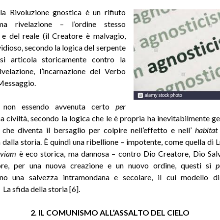
a Rivoluzione gnostica è un rifiuto
ma rivelazione – l’ordine stesso
e e del reale (il Creatore è malvagio,
vidioso, secondo la logica del serpente
 si articola storicamente contro la
velazione, l’incarnazione del Verbo
 Messaggio.
r non essendo avvenuta certo
per
a civiltà, secondo la logica che le è propria ha inevitabilmente 
], che diventa il bersaglio per colpire nell’effetto e nell’
habitat
 dalla storia. È quindi una ribellione – impotente, come quella di 
rviam
è eco storica, ma dannosa – contro Dio Creatore, Dio Sal
tore, per una nuova creazione e un nuovo ordine, questi sì
p
ano una salvezza intramondana e secolare, il cui modello di
La sfida della storia [6].
2. IL COMUNISMO ALL’ASSALTO DEL CIELO