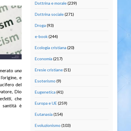
Dottrina e morale
(239)
Dottrina sociale
(271)
Droga
(93)
e-book
(244)
Ecologia cristiana
(20)
Economia
(217)
Eresie cristiane
(51)
generato
una
l’origine, e
Esoterismo
(9)
Lucifero del
vatore, Dio
Eugenetica
(41)
erfetti
, che
Europa e UE
(259)
 santità è
Eutanasia
(154)
Evoluzionismo
(103)