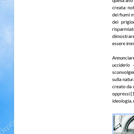
quella ant
creata: not
dei fiumi 
dei prigi
risparmia
dimostrare
essere imm
Annunciare
ucciderlo
sconvolgend
sulla natu
creato da c
oppressi [1
ideologia,