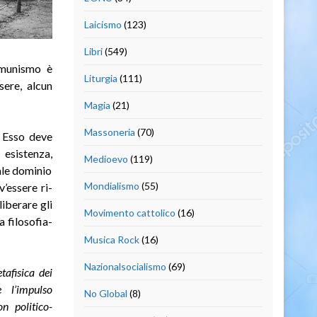
Laicismo
(123)
Libri
(549)
omunismo è
Liturgia
(111)
sere, alcun
Magia
(21)
Massoneria
(70)
. Esso deve
esistenza,
Medioevo
(119)
tale dominio
Mondialismo
(55)
’essere ri-
liberare gli
Movimento cattolico
(16)
a filosofia-
Musica Rock
(16)
Nazionalsocialismo
(69)
afisica dei
 l’impulso
No Global
(8)
n politico-