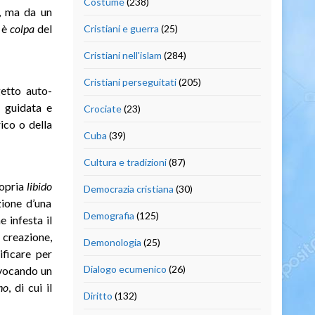
Costume
(238)
, ma da un
è è
colpa
del
Cristiani e guerra
(25)
Cristiani nell'islam
(284)
Cristiani perseguitati
(205)
etto auto-
– guidata e
Crociate
(23)
ico o della
Cuba
(39)
Cultura e tradizioni
(87)
ropria
libido
Democrazia cristiana
(30)
zione d’una
Demografia
(125)
 infesta il
 creazione,
Demonologia
(25)
ificare per
Dialogo ecumenico
(26)
rovocando un
no
, di cui il
Diritto
(132)