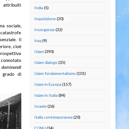
attribuiti
India
(5)
Inquisizione
(20)
ma sociale,
Insorgenze
(32)
catastrofe
enziale. Il
Iraq
(9)
riore, cioè
Islam
(390)
 prospettiva
 connotato
Islam dialogo
(35)
o dominandi
Islam fondamentalismo
(101)
o grado di
Islam in Europa
(157)
Islam in Italia
(84)
Israele
(26)
Italia contemporanea
(20)
L'ONU
(34)