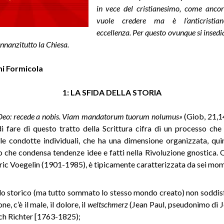
in vece del cristianesimo, come anco
vuole credere ma è l’anticristia
eccellenza. Per questo ovunque si insedi
innanzitutto la Chiesa.
i Formicola
1: LA SFIDA DELLA STORIA
Deo: recede a nobis. Viam mandatorum tuorum nolumus»
(Giob, 21,14
i fare di questo tratto della Scrittura cifra di un processo che 
 le condotte individuali, che ha una dimensione organizzata, qui
che condensa tendenze idee e fatti nella Rivoluzione gnostica. Q
Eric Voegelin (1901-1985), è tipicamente caratterizzata da sei mom
o storico (ma tutto sommato lo stesso mondo creato) non soddisf
ne, c’è il male, il dolore, il
weltschmerz
(Jean Paul, pseudonimo di 
ch Richter [1763-1825);