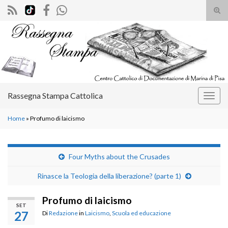
Atti
il
Search for:
mod
di
rice
Rassegna Stampa Cattolica
Attiv
la
Home
»
Profumo di laicismo
navig
Four Myths about the Crusades
Rinasce la Teologia della liberazione? (parte 1)
Profumo di laicismo
SET
27
Di
Redazione
in
Laicismo
,
Scuola ed educazione