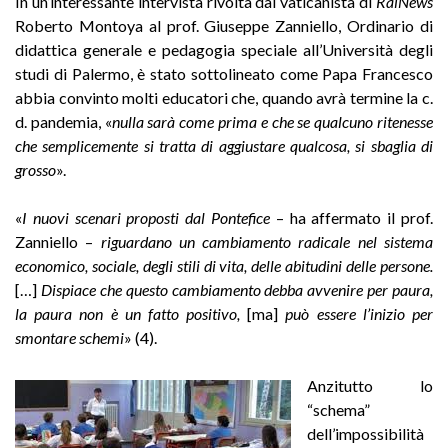
In un’interessante intervista rivolta dal vaticanista di
RaiNews
Roberto Montoya al prof. Giuseppe Zanniello, Ordinario di
didattica generale e pedagogia speciale all’Università degli
studi di Palermo, è stato sottolineato come Papa Francesco
abbia convinto molti educatori che, quando avrà termine la c.
d. pandemia, «
nulla sarà come prima e che se qualcuno ritenesse
che semplicemente si tratta di aggiustare qualcosa, si sbaglia di
grosso
».
«
I nuovi scenari proposti dal Pontefice
– ha affermato il prof.
Zanniello –
riguardano un cambiamento radicale nel sistema
economico, sociale, degli stili di vita, delle abitudini delle persone.
[…]
Dispiace che questo cambiamento debba avvenire per paura,
la paura non è un fatto positivo,
[ma]
può essere l’inizio per
smontare schemi
» (4).
Anzitutto lo
“schema”
dell’impossibilità