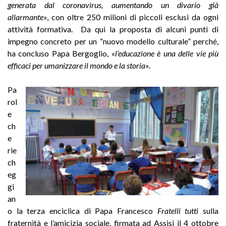
generata dal coronavirus, aumentando un divario già
allarmante
», con oltre 250 milioni di piccoli esclusi da ogni
attività formativa. Da qui la proposta di alcuni punti di
impegno concreto per un “nuovo modello culturale” perché,
ha concluso Papa Bergoglio, «
l’educazione è una delle vie più
efficaci per umanizzare il mondo e la storia
».
Pa
rol
e
ch
e
rie
ch
eg
gi
an
o la terza enciclica di Papa Francesco
Fratelli tutti
sulla
fraternità e l’amicizia sociale, firmata ad Assisi il 4 ottobre