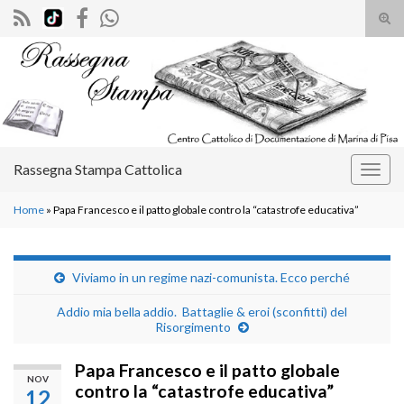
Atti
il
Search for:
mod
di
rice
Rassegna Stampa Cattolica
Attiv
la
Home
»
Papa Francesco e il patto globale contro la “catastrofe educativa”
navig
Viviamo in un regime nazi-comunista. Ecco perché
Addio mia bella addio. Battaglie & eroi (sconfitti) del
Risorgimento
Papa Francesco e il patto globale
NOV
contro la “catastrofe educativa”
12