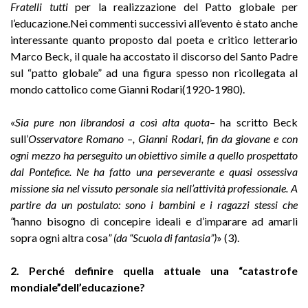
Fratelli tutti
per la realizzazione del Patto globale per
l’educazione.Nei commenti successivi all’evento è stato anche
interessante quanto proposto dal poeta e critico letterario
Marco Beck, il quale ha accostato il discorso del Santo Padre
sul “patto globale” ad una figura spesso non ricollegata al
mondo cattolico come Gianni Rodari(1920-1980).
«
Sia pure non librandosi a così alta quota
– ha scritto Beck
sull’
Osservatore Romano
–
, Gianni Rodari, fin da giovane e con
ogni mezzo ha perseguito un obiettivo simile a quello prospettato
dal Pontefice. Ne ha fatto una perseverante e quasi ossessiva
missione sia nel vissuto personale sia nell’attività professionale. A
partire da un postulato: sono i bambini e i ragazzi stessi che
“
hanno bisogno di concepire ideali e d’imparare ad amarli
sopra ogni altra cosa
” (da “Scuola di fantasia”)
» (3).
2. Perché definire quella attuale una “catastrofe
mondiale”dell’educazione?