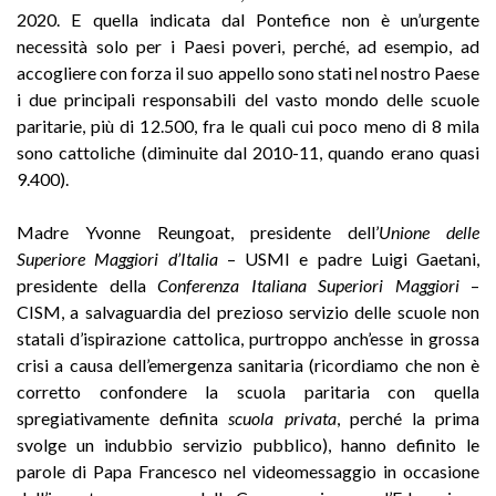
2020. E quella indicata dal Pontefice non è un’urgente
necessità solo per i Paesi poveri, perché, ad esempio, ad
accogliere con forza il suo appello sono stati nel nostro Paese
i due principali responsabili del vasto mondo delle scuole
paritarie, più di 12.500, fra le quali cui poco meno di 8 mila
sono cattoliche (diminuite dal 2010-11, quando erano quasi
9.400).
Madre Yvonne Reungoat, presidente dell’
Unione delle
Superiore Maggiori d’Italia
– USMI e padre Luigi Gaetani,
presidente della
Conferenza Italiana Superiori Maggiori
–
CISM, a salvaguardia del prezioso servizio delle scuole non
statali d’ispirazione cattolica, purtroppo anch’esse in grossa
crisi a causa dell’emergenza sanitaria (ricordiamo che non è
corretto confondere la scuola paritaria con quella
spregiativamente definita
scuola privata
, perché la prima
svolge un indubbio servizio pubblico), hanno definito le
parole di Papa Francesco nel videomessaggio in occasione