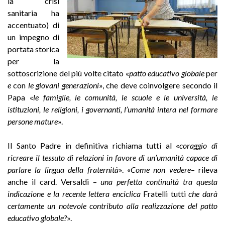
la crisi
sanitaria ha
accentuato) di
un impegno di
portata storica
per la
sottoscrizione del più volte citato «
patto educativo globale
per
e
con
le giovani generazioni
», che deve coinvolgere secondo il
Papa «
le famiglie, le comunità, le scuole e le università, le
istituzioni, le religioni, i governanti, l’umanità intera nel formare
persone mature
».
Il Santo Padre in definitiva richiama tutti al «
coraggio di
ricreare il tessuto di relazioni in favore di un’umanità capace di
parlare la lingua della fraternità
». «
Come non vedere
– rileva
anche il card. Versaldi –
una perfetta continuità tra questa
indicazione e la recente lettera enciclica
Fratelli tutti
che darà
certamente un notevole contributo alla realizzazione del patto
educativo globale?
».