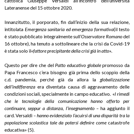
cattolica Giuseppe Versaldi all’incontro dell’università
Lateranense del 15 ottobre 2020.
Innanzitutto, il porporato, fin dall’inizio della sua relazione,
intitolata
Emergenza sanitaria ed emergenza formativa
(il testo
è stato pubblicato integralmente sull’
Osservatore Romano
del
16 ottobre), ha tenuto a sottolineare che la crisi da Covid-19
è stata solo il«
fattore precipitante della crisi già in atto
».
Questo per dire che del
Patto educativo globale
promosso da
Papa Francesco c’era bisogno già prima dello scoppio della
c.d. pandemia, perché già da allora la
globalizzazione
dell’indifferenza
era diventata causa di aggravamento delle
condizioni sociali, specialmente in campo educativo. «
I rimedi
che le tecnologie della comunicazione hanno offerto per
continuare, seppur a distanza, l’insegnamento
– ha aggiunto il
card. Versaldi –
hanno evidenziato l’acuirsi di una disparità tra la
popolazione scolastica tale da potersi definire come
catastrofe
educativa» (5).