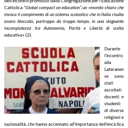
dell’incontro promosso dalla Congregazione per l’Educazione
Cattolica “
Global compact on education
”, un «
monito chiaro che
invoca il compimento di un sistema scolastico che in Italia risulta
essere bloccato, purtroppo da troppo tempo, in una stagnante
incompiutezza tra Autonomia, Parità e Libertà di scelta
educativa
» (2).
Durante
l’incontro
alla
Lateranen
se sono
stati
ascoltati
docenti e
studenti
di diverse
religioni e
nazionalità, che hanno accennato all’importanza dell’enciclica