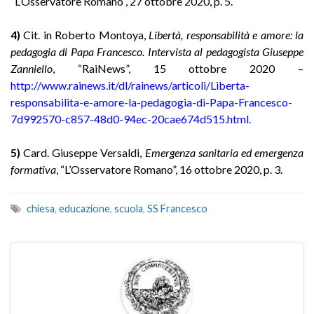
“L’Osservatore Romano”, 27 ottobre 2020, p. 5.
4)
Cit. in Roberto Montoya,
Libertà, responsabilità e amore: la
pedagogia di Papa Francesco. Intervista al pedagogista Giuseppe
Zanniello
, “RaiNews”, 15 ottobre 2020 –
http://www.rainews.it/dl/rainews/articoli/Liberta-
responsabilita-e-amore-la-pedagogia-di-Papa-Francesco-
7d992570-c857-48d0-94ec-20cae674d515.html
.
5)
Card. Giuseppe Versaldi,
Emergenza sanitaria ed emergenza
formativa
, “L’Osservatore Romano”, 16 ottobre 2020, p. 3.
chiesa
,
educazione
,
scuola
,
SS Francesco