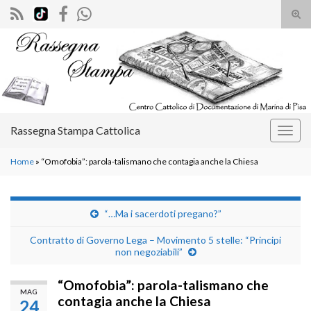
Atti
il
Search for:
mod
di
rice
Rassegna Stampa Cattolica
Attiv
la
Home
»
“Omofobia”: parola-talismano che contagia anche la Chiesa
navig
“…Ma i sacerdoti pregano?”
Contratto di Governo Lega – Movimento 5 stelle: “Principi
non negoziabili”
“Omofobia”: parola-talismano che
MAG
contagia anche la Chiesa
24