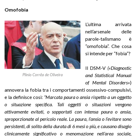
Omofobia
L’ultima arrivata
nell’arsenale delle
parole-talismano è
“omofobia”. Che cosa
si intende per “fobia”?
Il DSM-V
(«Diagnostic
and Statistical Manual
Plinio Corrêa de Oliveira
of Mental Disorders»
)
annovera la fobia tra i comportamenti ossessivo-compulsivi,
e la definisce così:
“Marcata paura o ansia rispetto a un oggetto
o situazione specifica. Tali oggetti o situazioni vengono
attivamente evitati, o sopportati con intensa paura o ansia,
sproporzionate al pericolo reale. La paura, l’ansia o l’evitare sono
persistenti, di solito della durata di 6 mesi o più, e causano disagio
clinicamente significativo o menomazione nell’area sociale,