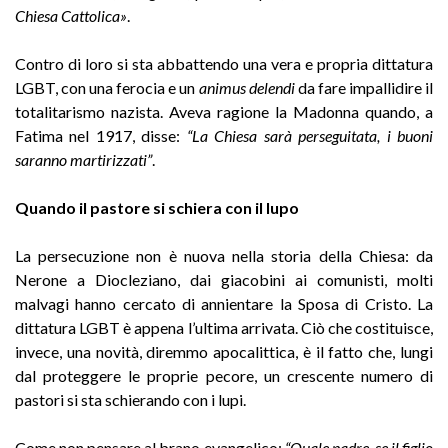
Chiesa Cattolica»
.
Contro di loro si sta abbattendo una vera e propria dittatura
LGBT, con una ferocia e un
animus delendi
da fare impallidire il
totalitarismo nazista. Aveva ragione la Madonna quando, a
Fatima nel 1917, disse:
“La Chiesa sarà perseguitata, i buoni
saranno martirizzati”
.
Quando il pastore si schiera con il lupo
La persecuzione non è nuova nella storia della Chiesa: da
Nerone a Diocleziano, dai giacobini ai comunisti, molti
malvagi hanno cercato di annientare la Sposa di Cristo. La
dittatura LGBT è appena l’ultima arrivata. Ciò che costituisce,
invece, una novità, diremmo apocalittica, è il fatto che, lungi
dal proteggere le proprie pecore, un crescente numero di
pastori si sta schierando con i lupi.
Come non pensare al brano evangelico:
“Quale padre, se il figlio