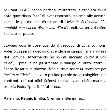
Militanti LGBT hanno perfino imbrattato la facciata di un
noto quotidiano “reo” di aver riportato, insieme alle accuse,
anche le parole del direttore di
Helvetia Christiana
.
“Gli
omofobi non hanno diritto alla difesa
”, recitava un volantino
lasciato sul posto.
Stavano così le cose quando il vescovo di Lugano, mons.
Valerio Lazzeri, ha deciso di scendere in campo… ma in difesa
del Comune! Affermando
“io non mi mobilito contro il Gay
Pride”
, il presule ha giustificato il diniego di autorizzare il
Santo Rosario in piazza:
“Non si deve usare la preghiera per
finalità politiche”.
Ha avuto perfino parole poco lusinghiere nei
confronti dei cattolici ticinesi che volevano riaffermare la
propria Fede: “ipocriti”, “falsi”, ecc.
Palermo, Reggio Emilia, Cremona, Bergamo…
A Reggio Emilia, il vescovo mons. Massimo Camisasca, finora