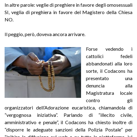
In altre parole: veglie di preghiere in favore degli omosessuali
SI, veglia di preghiera in favore del Magistero della Chiesa
NO.
Il peggio, però, doveva ancora arrivare.
Forse vedendo i
cattolici fedeli
abbandonati alla loro
sorte, il Codacons ha
presentato una
denuncia alla
Magistratura locale
contro gli
organizzatori dell’Adorazione eucaristica, chiamandola di
“vergognosa iniziativa”. Parlando di “illecito civile,
amministrativo e penale”, il Codacons ha chiesto inoltre di
“disporre le adeguate sanzioni della Polizia Postale” per
“inibire la diffusione sul web e su tutte le piattaforme, ivi