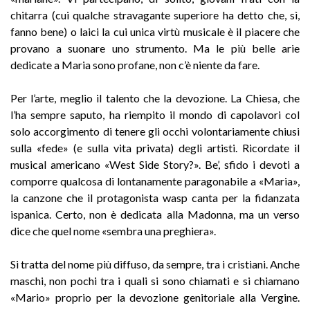
chitarra (cui qualche stravagante superiore ha detto che, sì,
fanno bene) o laici la cui unica virtù musicale è il piacere che
provano a suonare uno strumento. Ma le più belle arie
dedicate a Maria sono profane, non c’è niente da fare.
Per l’arte, meglio il talento che la devozione. La Chiesa, che
l’ha sempre saputo, ha riempito il mondo di capolavori col
solo accorgimento di tenere gli occhi volontariamente chiusi
sulla «fede» (e sulla vita privata) degli artisti. Ricordate il
musical americano «West Side Story?». Be’, sfido i devoti a
comporre qualcosa di lontanamente paragonabile a «Maria»,
la canzone che il protagonista wasp canta per la fidanzata
ispanica. Certo, non è dedicata alla Madonna, ma un verso
dice che quel nome «sembra una preghiera».
Si tratta del nome più diffuso, da sempre, tra i cristiani. Anche
maschi, non pochi tra i quali si sono chiamati e si chiamano
«Mario» proprio per la devozione genitoriale alla Vergine.