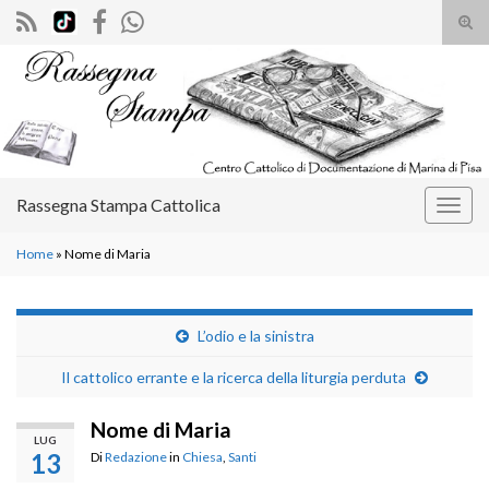
Atti
il
Search for:
mod
di
rice
Rassegna Stampa Cattolica
Attiv
la
Home
»
Nome di Maria
navig
L’odio e la sinistra
Il cattolico errante e la ricerca della liturgia perduta
Nome di Maria
LUG
13
Di
Redazione
in
Chiesa
,
Santi