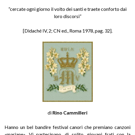
“cercate ogni giorno il volto dei santi e traete conforto dai
loro discorsi”
[Didaché IV, 2; CN ed., Roma 1978, pag. 32].
di
Rino Cammilleri
Hanno un bel bandire festival canori che premiano canzoni
«mariane». Vi partecipano, di solito, giovani frati con la