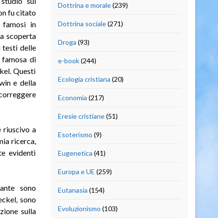
 studio sul
Dottrina e morale
(239)
on fu citato
 famosi in
Dottrina sociale
(271)
ua scoperta
Droga
(93)
testi delle
e famosa di
e-book
(244)
kel. Questi
Ecologia cristiana
(20)
win e della
 correggere
Economia
(217)
Eresie cristiane
(51)
 riuscivo a
Esoterismo
(9)
mia ricerca,
te evidenti
Eugenetica
(41)
Europa e UE
(259)
ante sono
Eutanasia
(154)
eckel, sono
Evoluzionismo
(103)
zione sulla