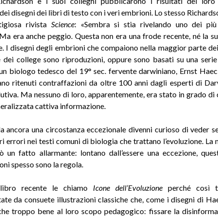
chardson e i suoi colleghi pubblicarono i risultati del loro
ei disegni dei libri di testo con i veri embrioni. Lo stesso Richards
tigiosa rivista
Science
: «Sembra si stia rivelando uno dei più
 Ma era anche peggio. Questa non era una frode recente, né la s
e. I disegni degli embrioni che compaiono nella maggior parte dei 
e dei college sono riproduzioni, oppure sono basati su una seri
 un biologo tedesco del 19° sec. fervente darwiniano, Ernst Haec
ano ritenuti contraffazioni da oltre 100 anni dagli esperti di Dar
lutiva. Ma nessuno di loro, apparentemente, era stato in grado di
eralizzata cattiva informazione
.
a ancora una circostanza eccezionale divenni curioso di veder se
ri errori nei testi comuni di biologia che trattano l’evoluzione. La 
lò un fatto allarmante: lontano dall’essere una eccezione, ques
ioni spesso sono la regola
.
libro recente le chiamo
Icone dell’Evoluzione
perché così t
ate da consuete illustrazioni classiche che, come i disegni di Ha
che troppo bene al loro scopo pedagogico: fissare la disinforma