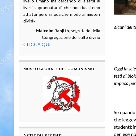
livello umano ma cercando di alzarsi ai
livelli soprannaturali che noi riusciremo
ad attingere in qualche modo ai misteri
divini».
alcuni dei t
Malcolm Ranjith
, segretario della
Congregazione del culto divino
CLICCA QUI
Oggi la scie
MUSEO GLOBALE DEL COMUNISMO
testi di bi
implica per 
Se quando 
che leggev
studenti: 
per esempi
ARTICOLI RECENTI