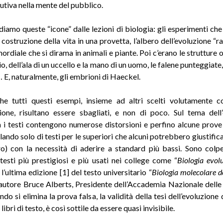
lutiva nella mente del pubblico
.
rdiamo queste “icone” dalle lezioni di biologia: gli esperimenti che
costruzione della vita in una provetta, l’albero dell’evoluzione “r
rdiale che si dirama in animali e piante. Poi c’erano le strutture o
, dell’ala di un uccello e la mano di un uomo, le falene punteggiate, 
 E, naturalmente, gli embrioni di Haeckel
.
he tutti questi esempi, insieme ad altri scelti volutamente 
zione, risultano essere sbagliati, e non di poco. Sul tema dell
 i testi contengono numerose distorsioni e perfino alcune prove
lando solo di testi per le superiori che alcuni potrebbero giustific
) con la necessità di aderire a standard più bassi. Sono colp
 testi più prestigiosi e più usati nei college come “
Biologia evol
’ultima edizione [1] del testo universitario “
Biologia molecolare de
oautore Bruce Alberts, Presidente dell’Accademia Nazionale delle 
ndo si elimina la prova falsa, la validità della tesi dell’evoluzione
libri di testo, è così sottile da essere quasi invisibile
.