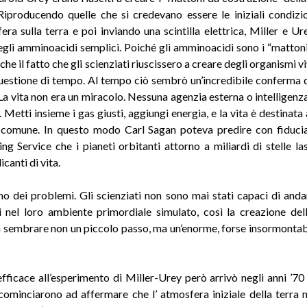
Riproducendo quelle che si credevano essere le iniziali condizio
fera sulla terra e poi inviando una scintilla elettrica, Miller e U
gli amminoacidi semplici. Poiché gli amminoacidi sono i “mattoni 
che il fatto che gli scienziati riuscissero a creare degli organismi v
uestione di tempo. Al tempo ciò sembrò un’incredibile conferma d
 La vita non era un miracolo. Nessuna agenzia esterna o intelligenza
 Metti insieme i gas giusti, aggiungi energia, e la vita è destinata 
 comune. In questo modo Carl Sagan poteva predire con fiducia
ng Service che i pianeti orbitanti attorno a miliardi di stelle l
icanti di vita.
no dei problemi. Gli scienziati non sono mai stati capaci di andar
 nel loro ambiente primordiale simulato, così la creazione del
 sembrare non un piccolo passo, ma un’enorme, forse insormontabil
fficace all’esperimento di Miller-Urey però arrivò negli anni ’70
 cominciarono ad affermare che l’ atmosfera iniziale della terra 