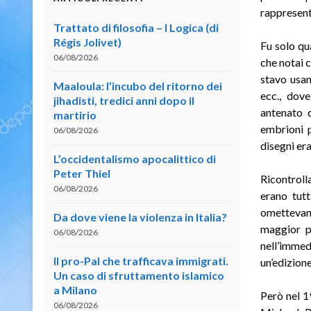
rappresent
Trattato di filosofia – I Logica (di
Régis Jolivet)
Fu solo qu
06/08/2026
che notai c
stavo usan
Maaloula: l’incubo del ritorno dei
ecc., dov
jihadisti, tredici anni dopo il
antenato 
martirio
embrioni p
06/08/2026
disegni er
L’occidentalismo apocalittico di
Peter Thiel
Ricontroll
06/08/2026
erano tutt
omettevano 
Da dove viene la violenza in Italia?
maggior pa
06/08/2026
nell’immed
Il pro-Pal che trafficava immigrati.
un’edizione
Un caso di sfruttamento islamico
a Milano
P
erò nel 1
06/08/2026