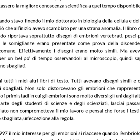
assero la migliore conoscenza scientifica a quel tempo disponibile
ando stavo finendo il mio dottorato in biologia della cellula e del
iò che all’inizio avevo scambiato per una strana anomalia. Il libro 
do riportava soprattutto disegni di embrioni vertebrati, pesci-p
e le somiglianze erano presentate come prova della discend
comune. Effettivamente i disegni erano molto simili. Ma avev
er un bel po’ di tempo osservandoli al microscopio, quindi s
ano sbagliati
.
ai tutti i miei altri libri di testo. Tutti avevano disegni simili e
i sbagliati. Non solo distorcevano gli embrioni che rapprese
i primi stadi in cui gli embrioni sono molto diversi gli uni dagli al
rte degli studenti di scienze e degli scienziati, lasciai passa
iato non comprometteva il mio lavoro e pensai che forse i testi
 sbagliata, un’eccezione alla regola.
997 il mio interesse per gli embrioni si riaccese quando l’embriol