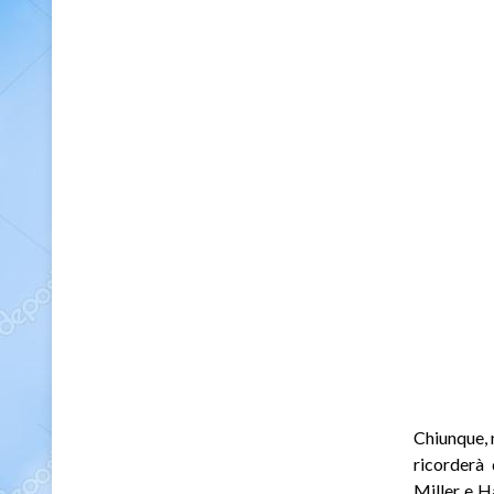
Chiunque, 
ricorderà 
Miller e H