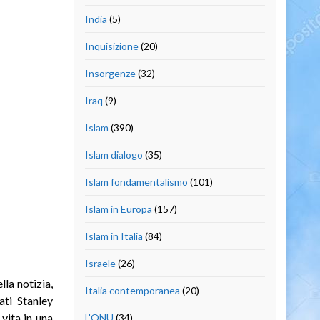
India
(5)
Inquisizione
(20)
Insorgenze
(32)
Iraq
(9)
Islam
(390)
Islam dialogo
(35)
Islam fondamentalismo
(101)
Islam in Europa
(157)
Islam in Italia
(84)
Israele
(26)
la notizia,
Italia contemporanea
(20)
ati Stanley
vita in una
L'ONU
(34)