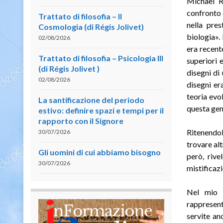
Michael Ri
confronto d
Trattato di filosofia – II
nella pres
Cosmologia (di Régis Jolivet)
biologia».
02/08/2026
era recent
Trattato di filosofia – Psicologia III
superiori 
(di Régis Jolivet )
disegni di
02/08/2026
disegni er
teoria evo
La santificazione del periodo
questa gen
estivo: definire spazi e tempi per il
rapporto con il Signore
Ritenendol
30/07/2026
trovare alt
Gli uomini di cui abbiamo bisogno
però, rive
30/07/2026
mistificaz
Nel mio 
rappresent
servite an