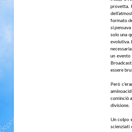
provetta. 
dell’atmos
formato de
si pensava 
solo una q
evolutiva.
necessaria.
un evento
Broadcasti
essere brul
Però c’era
aminoacidi
cominciò a
divisione.
Un colpo e
scienziati