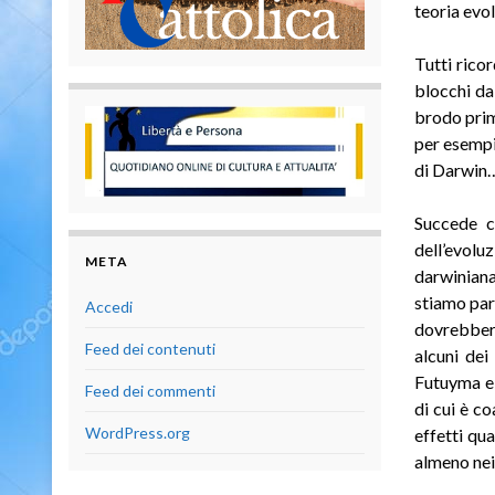
teoria evo
Tutti rico
blocchi da 
brodo primo
per esempio
di Darwin…
Succede c
dell’evolu
META
darwiniana
stiamo par
Accedi
dovrebbero
Feed dei contenuti
alcuni dei
Futuyma e l
Feed dei commenti
di cui è c
WordPress.org
effetti qua
almeno nei 