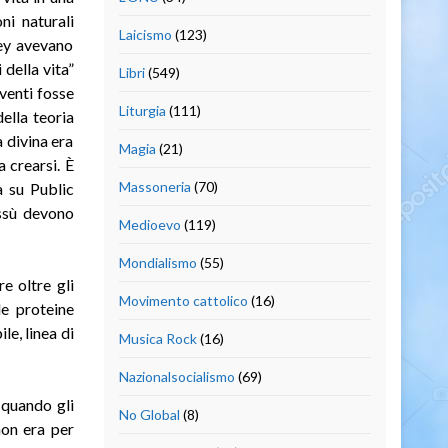
ni naturali
Laicismo
(123)
rey avevano
della vita”
Libri
(549)
iventi fosse
Liturgia
(111)
ella teoria
 divina era
Magia
(21)
a crearsi. È
Massoneria
(70)
 su Public
assù devono
Medioevo
(119)
Mondialismo
(55)
e oltre gli
Movimento cattolico
(16)
le proteine
e, linea di
Musica Rock
(16)
Nazionalsocialismo
(69)
 quando gli
No Global
(8)
non era per