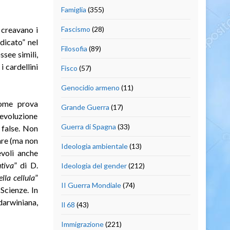
Famiglia
(355)
 creavano i
Fascismo
(28)
adicato” nel
Filosofia
(89)
ssee simili,
i cardellini
Fisco
(57)
Genocidio armeno
(11)
come prova
Grande Guerra
(17)
’evoluzione
Guerra di Spagna
(33)
 false. Non
are (ma non
Ideologia ambientale
(13)
evoli anche
utiva
” di D.
Ideologia del gender
(212)
lla cellula
”
II Guerra Mondiale
(74)
Scienze. In
 darwiniana,
Il 68
(43)
Immigrazione
(221)