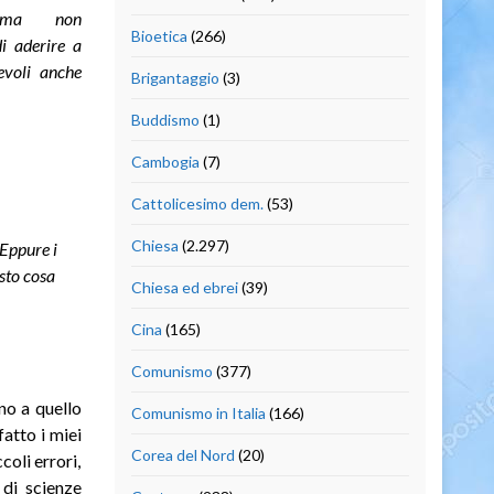
e (ma non
Bioetica
(266)
i aderire a
evoli anche
Brigantaggio
(3)
Buddismo
(1)
Cambogia
(7)
Cattolicesimo dem.
(53)
Chiesa
(2.297)
 Eppure i
sto cosa
Chiesa ed ebrei
(39)
Cina
(165)
Comunismo
(377)
no a quello
Comunismo in Italia
(166)
atto i miei
Corea del Nord
(20)
oli errori,
 di scienze