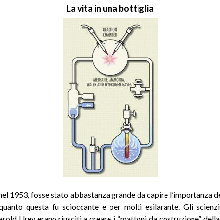
La vita in una bottiglia
nel 1953, fosse stato abbastanza grande da capire l’importanza del
quanto questa fu scioccante e per molti esilarante. Gli scienzi
arold Urey erano riusciti a creare i “mattoni da costruzione” della 