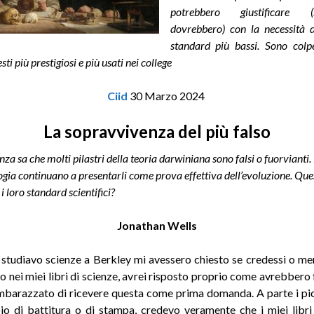
potrebbero giustificar
dovrebbero) con la necessità d
standard più bassi. Sono colp
esti più prestigiosi e più usati nei college
Ciid
30 Marzo 2024
La sopravvivenza del più falso
nza sa che molti pilastri della teoria darwiniana sono falsi o fuorvianti.
ologia continuano a presentarli come prova effettiva dell’evoluzione. Que
i loro standard scientifici?
Jonathan Wells
studiavo scienze a Berkley mi avessero chiesto se credessi o me
o nei miei libri di scienze, avrei risposto proprio come avrebbero f
imbarazzato di ricevere questa come prima domanda. A parte i picc
o di battitura o di stampa, credevo veramente che i miei libri