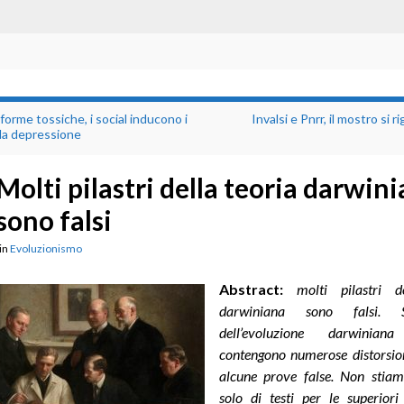
forme tossiche, i social inducono i
Invalsi e Pnrr, il mostro si r
lla depressione
Molti pilastri della teoria darwin
sono falsi
in
Evoluzionismo
Abstract:
molti pilastri d
darwiniana sono falsi.
dell’evoluzione darwinian
contengono numerose distorsion
alcune prove false. Non stia
solo di testi per le superiori