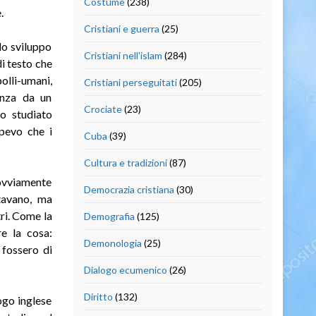
Costume
(238)
.
Cristiani e guerra
(25)
lo sviluppo
Cristiani nell'islam
(284)
di testo che
olli-umani,
Cristiani perseguitati
(205)
enza da un
Crociate
(23)
o studiato
apevo che i
Cuba
(39)
Cultura e tradizioni
(87)
 ovviamente
Democrazia cristiana
(30)
ntavano, ma
tri. Come la
Demografia
(125)
re la cosa:
Demonologia
(25)
 fossero di
Dialogo ecumenico
(26)
Diritto
(132)
ogo inglese