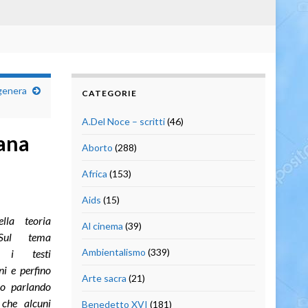
igenera
CATEGORIE
A.Del Noce – scritti
(46)
iana
Aborto
(288)
Africa
(153)
Aids
(15)
ella teoria
Al cinema
(39)
 Sul tema
Ambientalismo
(339)
a i testi
i e perfino
Arte sacra
(21)
mo parlando
 che alcuni
Benedetto XVI
(181)