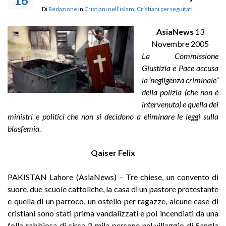
16
Di
Redazione
in
Cristiani nell'islam
,
Cristiani perseguitati
AsiaNews
13
Novembre 2005
La Commissione
Giustizia e Pace accusa
la”negligenza criminale”
della polizia (che non è
intervenuta) e quella dei
ministri e politici che non si decidono a eliminare le leggi sulla
blasfemia.
Qaiser Felix
PAKISTAN Lahore (AsiaNews) – Tre chiese, un convento di
suore, due scuole cattoliche, la casa di un pastore protestante
e quella di un parroco, un ostello per ragazze, alcune case di
cristiani sono stati prima vandalizzati e poi incendiati da una
folla rabbiosa di circa 2 mila persone nel villaggio di Sangla