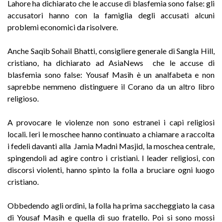
Lahore ha dichiarato che le accuse di blasfemia sono false: gli
accusatori hanno con la famiglia degli accusati alcuni
problemi economici da risolvere.
Anche Saqib Sohail Bhatti, consigliere generale di Sangla Hill,
cristiano, ha dichiarato ad AsiaNews che le accuse di
blasfemia sono false: Yousaf Masih è un analfabeta e non
saprebbe nemmeno distinguere il Corano da un altro libro
religioso.
A provocare le violenze non sono estranei i capi religiosi
locali. Ieri le moschee hanno continuato a chiamare a raccolta
i fedeli davanti alla Jamia Madni Masjid, la moschea centrale,
spingendoli ad agire contro i cristiani. I leader religiosi, con
discorsi violenti, hanno spinto la folla a bruciare ogni luogo
cristiano.
Obbedendo agli ordini, la folla ha prima saccheggiato la casa
di Yousaf Masih e quella di suo fratello. Poi si sono mossi