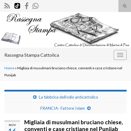
Atti
il
Search for:
mod
di
rice
Rassegna Stampa Cattolica
Attiv
la
Home
»
Migliaia di musulmani bruciano chiese, conventi e case cristiane nel
navig
Punijab
La fabbrica dell’odio anticattolico
FRANCIA- Fattore Islam
Migliaia di musulmani bruciano chiese,
NOV
conventi e case cristiane nel Punijab