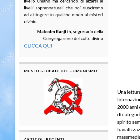
livello umano ma cercando di alzarsi ai
livelli soprannaturali che noi riusciremo
ad attingere in qualche modo ai misteri
divini».
Malcolm Ranjith
, segretario della
Congregazione del culto divino
CLICCA QUI
MUSEO GLOBALE DEL COMUNISMO
Una lettur
Internazio
2000 anni d
di categori
spirito sem
banalizzaz
massmediat
ARTICOLI RECENTI