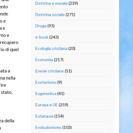
Dottrina e morale
(239)
mento
ende
Dottrina sociale
(271)
o e
Droga
(93)
a e
smo e
e-book
(243)
l recupero
Ecologia cristiana
(20)
io di quel
Economia
(217)
iata a
Eresie cristiane
(51)
na nella
Esoterismo
(9)
ire
 stato,
Eugenetica
(41)
Europa e UE
(259)
Eutanasia
(154)
za della
a
Evoluzionismo
(103)