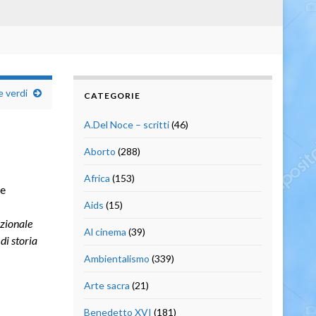
 verdi
CATEGORIE
A.Del Noce – scritti
(46)
Aborto
(288)
Africa
(153)
e
Aids
(15)
zionale
Al cinema
(39)
di storia
Ambientalismo
(339)
Arte sacra
(21)
Benedetto XVI
(181)