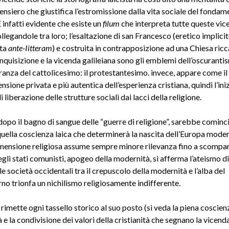
ensiero che giustifica l’estromissione dalla vita sociale del fonda
E infatti evidente che esiste un
filum
che interpreta tutte queste vic
llegandole tra loro; l’esaltazione di san Francesco (eretico implicit
sta
ante-Iitteram
) e costruita in contrapposizione ad una Chiesa ricc
inquisizione e la vicenda galileiana sono gli emblemi dell’oscuranti
eranza del cattolicesimo: il protestantesimo. invece, appare come i
nsione privata e più autentica dell’esperienza cristiana, quindi l’iniz
 liberazione delle strutture sociali dai lacci della religione.
 dopo il bagno di sangue delle “guerre di religione”, sarebbe cominc
uella coscienza laica che determinerà la nascita dell’Europa moder
imensione religiosa assume sempre minore rilevanza fino a scompar
gli stati comunisti, apogeo della modernità, si afferma l’ateismo di
e società occidentali tra il crepuscolo della modernità e l’alba del
o trionfa un nichilismo religiosamente indifferente.
imette ogni tassello storico al suo posto (si veda la piena coscien
à e la condivisione dei valori della cristianità che segnano la vicend