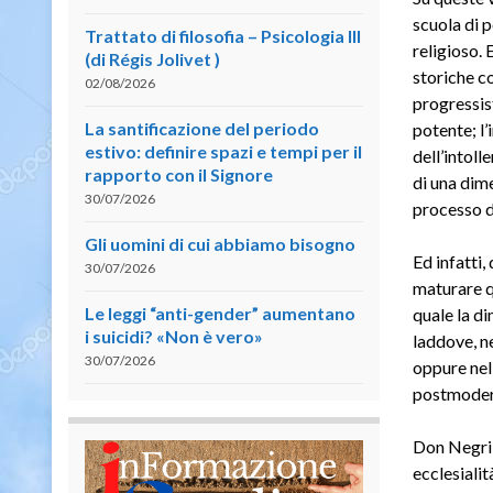
scuola di p
Trattato di filosofia – Psicologia III
religioso. 
(di Régis Jolivet )
storiche co
02/08/2026
progressi
La santificazione del periodo
potente; l’
estivo: definire spazi e tempi per il
dell’intoll
rapporto con il Signore
di una dime
30/07/2026
processo di
Gli uomini di cui abbiamo bisogno
Ed infatti,
30/07/2026
maturare q
Le leggi “anti-gender” aumentano
quale la d
i suicidi? «Non è vero»
laddove, ne
30/07/2026
oppure nell
postmodern
Don Negri r
ecclesialit