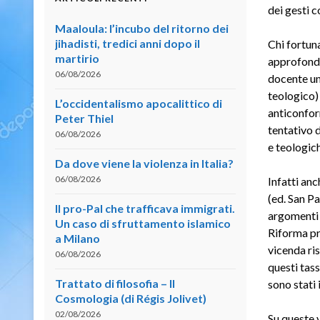
dei gesti c
Maaloula: l’incubo del ritorno dei
jihadisti, tredici anni dopo il
Chi fortuna
martirio
approfondi
06/08/2026
docente uni
teologico) 
L’occidentalismo apocalittico di
anticonform
Peter Thiel
tentativo d
06/08/2026
e teologic
Da dove viene la violenza in Italia?
06/08/2026
Infatti anc
(ed. San Pa
Il pro-Pal che trafficava immigrati.
argomenti c
Un caso di sfruttamento islamico
Riforma pro
a Milano
vicenda ris
06/08/2026
questi tass
Trattato di filosofia – II
sono stati 
Cosmologia (di Régis Jolivet)
02/08/2026
Su queste v