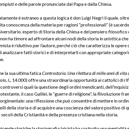
ompiuti e delle parole pronunciate dal Papa e dalla Chiesa.
tamente è estraneo a questa logica è don Luigi Negri il quale. oltr
ta conoscenza della materia per ragioni “professionali” (è sacerdo
versitario. esperto di Storia della Chiesa e del pensiero filosofico 
non ha timore ad affrontare alcuni nodi della storia in un’ottica che
ista è riduttivo per l’autore, perché ciò che caratterizza le opere d
i analizzare fatti storici e di interpretarli con appropriate categor
he.
he la sua ultima fatica
Controstoria. Una rilettura di mille anni di vita 
olo, L. 14.000) offre una straordinaria opportunità ai cattolici di rif
ontroversi quali la questione degli ordini mendicanti, dell’Inquisiz
testante, il caso Galilei, le “guerre di religione”, la Rivoluzione fra
orgimentale: una riflessione che può consentire di mettere in ordine
elli della storia e di acquisire una coscienza del valore positivo di q
i secoli della Cristianità e della presenza cristiana nella storia.
icende storiche la storiografia laicista ha costruito una mentalità 