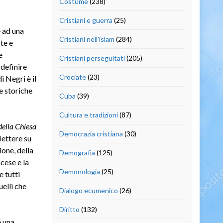
Costume
(238)
Cristiani e guerra
(25)
e ad una
Cristiani nell'islam
(284)
te e
e
Cristiani perseguitati
(205)
 definire
Crociate
(23)
i Negri è il
ie storiche
Cuba
(39)
Cultura e tradizioni
(87)
della Chiesa
Democrazia cristiana
(30)
lettere su
ione, della
Demografia
(125)
ncese e la
Demonologia
(25)
 tutti
uelli che
Dialogo ecumenico
(26)
Diritto
(132)
e una