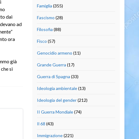
i
Famiglia
(355)
nno
to dai
Fascismo
(28)
ondevano ad
Filosofia
(88)
mente”
ento ora
Fisco
(57)
Genocidio armeno
(11)
remmo già
Grande Guerra
(17)
 che si
Guerra di Spagna
(33)
Ideologia ambientale
(13)
Ideologia del gender
(212)
II Guerra Mondiale
(74)
Il 68
(43)
Immigrazione
(221)