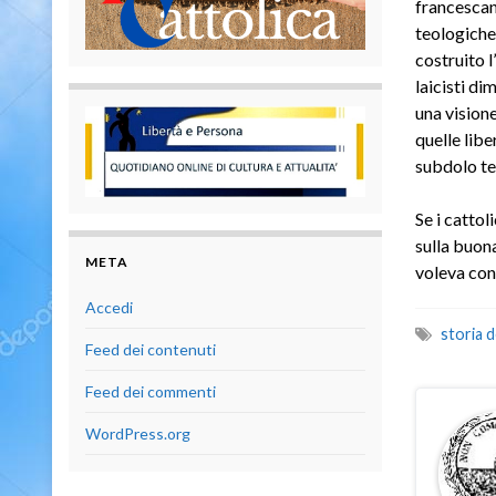
francescan
teologiche
costruito 
laicisti di
una vision
quelle libe
subdolo te
Se i cattol
sulla buona
META
voleva con
Accedi
storia d
Feed dei contenuti
Feed dei commenti
WordPress.org