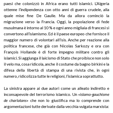
paesi che colonizzò in Africa erano tutti islamici. L’Algeria
ottenne l’indipendenza con otto anni di guerra crudele, alla
quale mise fine De Gaulle. Ma da allora cominciò la
migrazione verso la Francia. Oggi, la popolazione di fede
musulmana è intorno al 10 % e ogni anno migliaia di francesi si
convertono all’islamismo. Ed è il paese europeo che fornisce il
maggior numero di volontari all’Isis. Anche per reazione alla
politica francese, che già con Nicolas Sarkozy e ora con
François Hollande è di forte impegno militare contro gli
islamici. Si aggiunga il laicismo di Stato che proibisce non solo
il velo ma, cosa ridicola, anche il costume da bagno birkini e la
difesa della libertà di stampa di una rivista che, in ogni
numero, ridicolizza tutte le religioni, l’islamica soprattutto.
La sinistra appare ai due autori come un alleato indiretto e
inconsapevole del terrorismo islamico. Un «
islamo-gauchisme
de charlatans
» che non lo giustifica ma lo comprende con
argomentazioni tutte derivate dalla vecchia vulgata marxista: