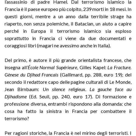
l’assassinio di padre Hamel. Dal terrorismo islamico la
Francia è il paese europeo più colpito, 239 morti in 18 mesi. In
questi giorni, mentre a un anno dalla terribile strage ha
riaperto, non senza polemiche, il Bataclan, un aiuto a capire
perché in Europa il terrorismo islamico sia esploso
soprattutto in Francia ci viene da due documentati e
coraggiosi libri (magari ne avessimo anche in Italia).
Del primo, è autore il più grande orientalista francese, che
insegna all’
École Normal Supérieure
, Gilles Kapel:
La Fracture.
Gènese du Djihad Francais
(Gallimard, pp. 288, euro 19); del
secondo il redattore capo delle pagine culturali di Le Monde,
Jean Birnbaum:
Un silence religieux. La gauche face au
Djihadisme
(Ed. Seuil, pp. 240, euro 17). Di formazione e
professione diversa, entrambi rispondono alla domanda: che
cosa ha fatto la sinistra in Francia per combattere il
terrorismo?
Per ragioni storiche, la Francia è nel mirino degli terroristi. I