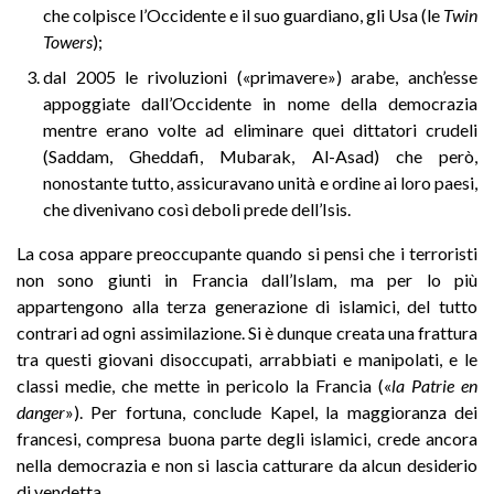
che colpisce l’Occidente e il suo guardiano, gli Usa (le
Twin
Towers
);
dal 2005 le rivoluzioni («primavere») arabe, anch’esse
appoggiate dall’Occidente in nome della democrazia
mentre erano volte ad eliminare quei dittatori crudeli
(Saddam, Gheddafi, Mubarak, Al-Asad) che però,
nonostante tutto, assicuravano unità e ordine ai loro paesi,
che divenivano così deboli prede dell’Isis.
La cosa appare preoccupante quando si pensi che i terroristi
non sono giunti in Francia dall’Islam, ma per lo più
appartengono alla terza generazione di islamici, del tutto
contrari ad ogni assimilazione. Si è dunque creata una frattura
tra questi giovani disoccupati, arrabbiati e manipolati, e le
classi medie, che mette in pericolo la Francia («
la Patrie en
danger
»). Per fortuna, conclude Kapel, la maggioranza dei
francesi, compresa buona parte degli islamici, crede ancora
nella democrazia e non si lascia catturare da alcun desiderio
di vendetta.