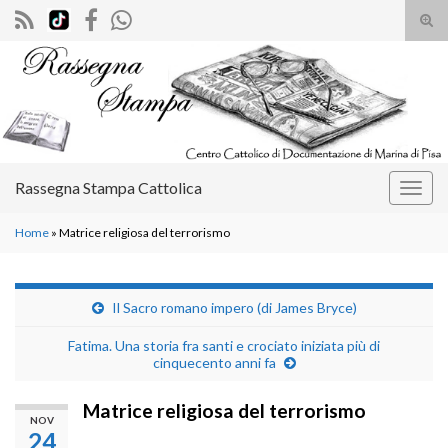
Atti
il
Search for:
mod
di
rice
Rassegna Stampa Cattolica
Attiv
la
Home
»
Matrice religiosa del terrorismo
navig
Il Sacro romano impero (di James Bryce)
Fatima. Una storia fra santi e crociato iniziata più di
cinquecento anni fa
Matrice religiosa del terrorismo
NOV
24