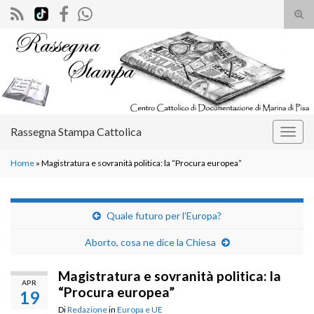
Atti
il
Search for:
mod
di
rice
Rassegna Stampa Cattolica
Attiv
la
Home
»
Magistratura e sovranità politica: la “Procura europea”
navig
Quale futuro per l’Europa?
Aborto, cosa ne dice la Chiesa
Magistratura e sovranità politica: la
APR
“Procura europea”
19
Di
Redazione
in
Europa e UE