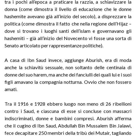
tra i pochi all’epoca a praticare la razzia, a schiavizzare la
donna (come dimostra il livello di educazione che le donne
hashemite avevano già all’inizio del secolo), a disprezzare la
politica (come dimostra il fatto che nella regione dell’Hijaz –
dove si trovano i luoghi santi dell’islam e governavano gli
hashemiti – già all’inizio del Novecento vi fosse una sorta di
Senato articolato per rappresentanze politiche).
A casa di Ibn Saud invece, aggiunge Aburish, era di moda
anche la schiavitù sessuale, non soltanto delle centinaia di
donne del suo harem, ma anche dei fanciulli dei quali lui e i suoi
figli amavano la compagnia notturna. Ovvio che non fossero
amati.
Tra il 1916 e 1928 ebbero luogo non meno di 26 ribellioni
contro i Saud, e ciascuna di esse si concluse con massacri
indiscriminati, donne e bambini compresi. Aburish afferma
che il cugino di Ibn Saud, Abdullah Bin Mussalem Bin Jalawi,
fece decapitare 250 membri della tribù dei Mutair, tagliando