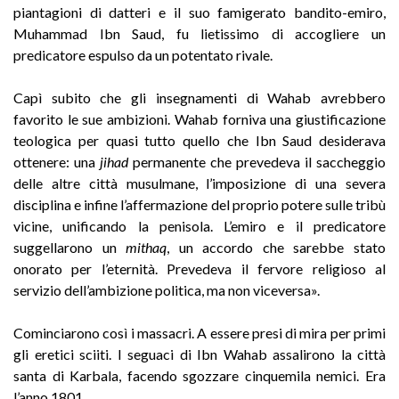
piantagioni di datteri e il suo famigerato bandito-emiro,
Muhammad Ibn Saud, fu lietissimo di accogliere un
predicatore espulso da un potentato rivale.
Capì subito che gli insegnamenti di Wahab avrebbero
favorito le sue ambizioni. Wahab forniva una giustificazione
teologica per quasi tutto quello che Ibn Saud desiderava
ottenere: una
jihad
permanente che prevedeva il saccheggio
delle altre città musulmane, l’imposizione di una severa
disciplina e infine l’affermazione del proprio potere sulle tribù
vicine, unificando la penisola. L’emiro e il predicatore
suggellarono un
mithaq
, un accordo che sarebbe stato
onorato per l’eternità. Prevedeva il fervore religioso al
servizio dell’ambizione politica, ma non viceversa».
Cominciarono così i massacri. A essere presi di mira per primi
gli eretici sciiti. I seguaci di Ibn Wahab assalirono la città
santa di Karbala, facendo sgozzare cinquemila nemici. Era
l’anno 1801.