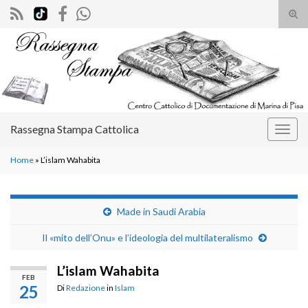
Atti
il
Search for:
mod
di
rice
Rassegna Stampa Cattolica
Attiv
la
Home
»
L’islam Wahabita
navig
Made in Saudi Arabia
Il «mito dell’Onu» e l’ideologia del multilateralismo
L’islam Wahabita
FEB
25
Di
Redazione
in
Islam