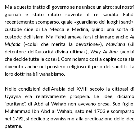
Ma a questo tratto di governo se ne unisce un altro: sui nostri
giornali è stato citato sovente il re saudita Fahd,
recentemente scomparso, quale «guardiano dei luoghi santi»,
custode cioè di La Mecca e Medina, quindi una sorta di
custode dell’islam. Ma Fahd amava farsi chiamare anche
Al
Mufada
(«colui che merita la devozione»),
Mawlana
(«il
detentore dell’autorità divina ultima»),
Waly Al Amr
(«colui
che decide tutte le cose»). Cominciamo così a capire cosa sia
divenuto anche nel pensiero religioso il peso dei sauditi. La
loro dottrina è il wahabismo.
Nelle condizioni dell’Arabia del XVIII secolo la cittoasi di
Uyayna era relativamente prospera. Le idee, diciamo
“puritane”, di Abd al Wahab non avevano presa. Suo figlio,
Muhammad Ibn Abd al Wahab, nato nel 1703 e scomparso
nel 1792, si dedicò giovanissimo alla predicazione delle idee
paterne.