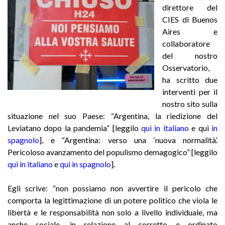
direttore del
CIES di Buenos
Aires e
collaboratore
del nostro
Osservatorio,
ha scritto due
interventi per il
nostro sito sulla
situazione nel suo Paese: “Argentina, la riedizione del
Leviatano dopo la pandemia” [leggilo
qui in italiano
e qui
in
spagnolo
], e “Argentina: verso una ‘nuova normalità’.
Pericoloso avanzamento del populismo demagogico” [leggilo
qui in italiano
e
qui in
spagnolo
].
Egli scrive: “non possiamo non avvertire il pericolo che
comporta la legittimazione di un potere politico che viola le
libertà e le responsabilità non solo a livello individuale, ma
anche sociale, in relazione al corretto e ordinato