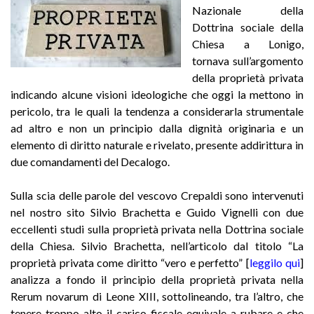
Nazionale della
Dottrina sociale della
Chiesa a Lonigo,
tornava sull’argomento
della proprietà privata
indicando alcune visioni ideologiche che oggi la mettono in
pericolo, tra le quali la tendenza a considerarla strumentale
ad altro e non un principio dalla dignità originaria e un
elemento di diritto naturale e rivelato, presente addirittura in
due comandamenti del Decalogo.
Sulla scia delle parole del vescovo Crepaldi sono intervenuti
nel nostro sito Silvio Brachetta e Guido Vignelli con due
eccellenti studi sulla proprietà privata nella Dottrina sociale
della Chiesa. Silvio Brachetta, nell’articolo dal titolo “La
proprietà privata come diritto “vero e perfetto” [
leggilo qui
]
analizza a fondo il principio della proprietà privata nella
Rerum novarum di Leone XIII, sottolineando, tra l’altro, che
tenere troppo alto il carico fiscale equivale a rubare e che