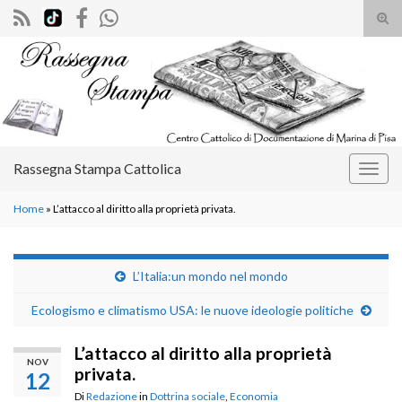
Atti
il
Search for:
mod
di
rice
Rassegna Stampa Cattolica
Attiv
la
Home
»
L’attacco al diritto alla proprietà privata.
navig
L’Italia:un mondo nel mondo
Ecologismo e climatismo USA: le nuove ideologie politiche
L’attacco al diritto alla proprietà
NOV
privata.
12
Di
Redazione
in
Dottrina sociale
,
Economia