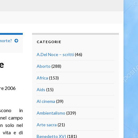
 morte?
CATEGORIE
A.Del Noce – scritti
(46)
e
Aborto
(288)
Africa
(153)
re 2006
Aids
(15)
Al cinema
(39)
scono in
Ambientalismo
(339)
i nel campo
on solo nel
Arte sacra
(21)
 vita e di
Benedetto XVI
(181)