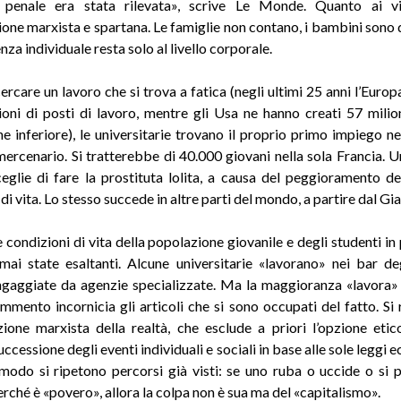
e penale era stata rilevata», scrive Le Monde. Quanto ai vi
ione marxista e spartana. Le famiglie non contano, i bambini sono d
nza individuale resta solo al livello corporale.
ercare un lavoro che si trova a fatica (negli ultimi 25 anni l’Euro
ioni di posti di lavoro, mentre gli Usa ne hanno creati 57 milio
e inferiore), le universitarie trovano il proprio primo impiego ne
mercenario. Si tratterebbe di 40.000 giovani nella sola Francia. 
eglie di fare la prostituta lolita, a causa del peggioramento de
di vita. Lo stesso succede in altre parti del mondo, a partire dal Gi
le condizioni di vita della popolazione giovanile e degli studenti in
ai state esaltanti. Alcune universitarie «lavorano» nei bar de
gaggiate da agenzie specializzate. Ma la maggioranza «lavora» 
mento incornicia gli articoli che si sono occupati del fatto. Si r
zione marxista della realtà, che esclude a priori l’opzione eti
uccessione degli eventi individuali e sociali in base alle sole leggi
modo si ripetono percorsi già visti: se uno ruba o uccide o si p
rché è «povero», allora la colpa non è sua ma del «capitalismo».