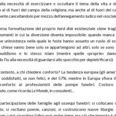
alla necessità di esorcizzare e occultare il tema della vita e d
 al di fuori del campo della religione, ma anche al di fuori del c
nte cancellandolo per mezzo dell’annegamento ludico nel «social
erna formattazione del proprio
hard disk
esistenziale viene tra
momenti in cui la diversione diventa impossibile: quando manca
ive un’esistenza nella quale le feste hanno assunto un ruolo di e
 chiese vanno bene solo se appartengono ad altri, solo se sono 
uddismo e lo stesso islam (mentre quelle «proprie» danno
 l’io alla necessità di guardarsi allo specchio per depietrificarsi).
contesto, a chi chiedere conforto? La tendenza europea (gli ameri
 soddisfatti, se non felici, è del 57%, mentre in Europa sfiora i
conforto ai professionisti delle pompe funebri. Costoro
ndo, come ricorda
Le Monde
, in consulenti…
partecipazione delle famiglie agli ossequi funebri: si collocano 
to, si recitano poesie, canzoni, si costruiscono nuove liturgie
er i vivi: ricordare l’altro può andar bene, ma ciò che importa è 