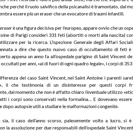
anche perché il ruolo salvifico della psicanalisi è tramontato, dal
sembra essere più un eraser che un evocatore di traumi infantili.
-eraser
è una figura decisiva per l’europeo, appare ovvio che un os
toine di Parigi consideri 331 feti (abortiti o morti alla nascita) 
tilizzare per la ricerca. L’Ispezione Generale degli Affari Sociali 
annata a dire che questo nuovo caso di occultamento di feti è
perto appena un anno fa all’ospedale parigino di Saint Vincent de
 occultati per anni, «al di fuori di ogni quadro legale», i corpi di 35
 differenza del caso Saint Vincent, nel Saint Antoine i parenti sare
i», il che testimonia di un disinteresse per questi corpi f
te, dal momento che non è affatto chiaro l’eventuale utilizzo «etic
fatti i corpi sono conservati nella formalina… E dovevano essere i
 dopo autopsie utili a studiare le malformazioni congenite.
sia, il caso dell’anno scorso, palesemente volto a lucro, si 
on la assoluzione per due responsabili dell’ospedale Saint Vincen