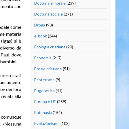
Dottrina e morale
(239)
 momento che
Dottrina sociale
(271)
Droga
(93)
pedale come
come materia
e-book
(244)
(Igas) si è
Ecologia cristiana
(20)
 diverso da
 Paul, dove
Economia
(217)
3 bambini.
Eresie cristiane
(51)
bbero stati
Esoterismo
(9)
rancamente
o» dei loro
Eugenetica
(41)
nviati alla
Europa e UE
(259)
Eutanasia
(154)
è comunque
t. «Nessuna
Evoluzionismo
(103)