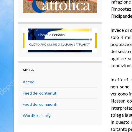
infrazion
l’impostaz
l’indipende
Invece di c
solo 4 mil
popolazion
del sesso 
ogni 57 sc
condizioni 
META
In effetti 
Accedi
non sono m
Feed dei contenuti
vengono in
Nessun com
Feed dei commenti
interpreta
spiega la s
WordPress.org
In questo 
soltanto pe