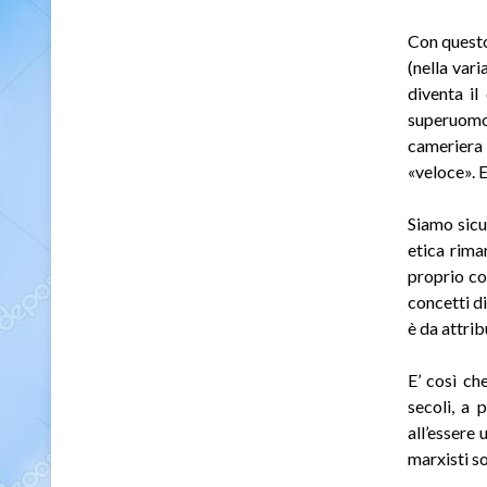
Con questo 
(nella var
diventa il
superuomo 
cameriera 
«veloce». E
Siamo sicu
etica rima
proprio co
concetti di
è da attrib
E’ così ch
secoli, a 
all’essere
marxisti s