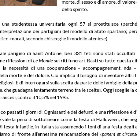
morte, di sesso e di amore, di valore
dello spirito.
 una studentessa universitaria ogni 57 si prostituisce (perch
interpretazione dei partigiani del modello di Stato spartano; per
etico-morali, secondo chi sceglie il modello ateniese).
ale parigino di Saint Antoine, ben 331 feti sono stati occultati 
une riflessioni di
Le Monde
sui riti funerari. Basti su tutto questa ci
ta la necessità di una cooperazione – accompagnement, nda – 
lla morte e del dolore. Ciò implica il bisogno di inventare altri f
religiosi. E di interrogarsi sulla scelta da parte delle famiglie della p
, che guadagna lentamente terreno tra le scelte». Oggi sceglie la
francesi, contro il 10,5% nel 1995.
o passati i giorni di Ognissanti e dei defunti, e una riflessione è d
e vale la pena di sottolineare come la festa di Halloween, che negl
i festa infantile, in Italia sta assumendo i toni di una festa degl
iamo di fronte all’ennesima reincarnazione del «
panem et circens