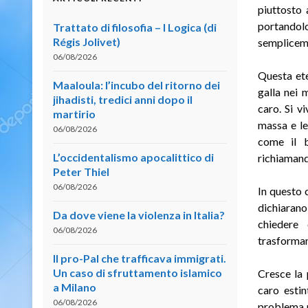
piuttosto 
portandolo
Trattato di filosofia – I Logica (di
Régis Jolivet)
sempliceme
06/08/2026
Questa et
Maaloula: l’incubo del ritorno dei
galla nei 
jihadisti, tredici anni dopo il
caro. Si v
martirio
massa e le
06/08/2026
come il b
L’occidentalismo apocalittico di
richiamando
Peter Thiel
06/08/2026
In questo 
dichiarano
Da dove viene la violenza in Italia?
chiedere 
06/08/2026
trasforma
Il pro-Pal che trafficava immigrati.
Un caso di sfruttamento islamico
Cresce la 
a Milano
caro estin
06/08/2026
problema p