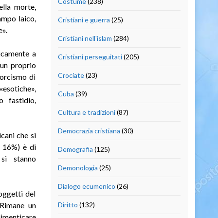
Costume
(238)
ella morte,
ampo laico,
Cristiani e guerra
(25)
e».
Cristiani nell'islam
(284)
gicamente a
Cristiani perseguitati
(205)
 un proprio
Crociate
(23)
sorcismo di
«esotiche»,
Cuba
(39)
 fastidio,
Cultura e tradizioni
(87)
Democrazia cristiana
(30)
cani che si
l 16%) è di
Demografia
(125)
 si stanno
Demonologia
(25)
Dialogo ecumenico
(26)
oggetti del
. Rimane un
Diritto
(132)
dimenticare