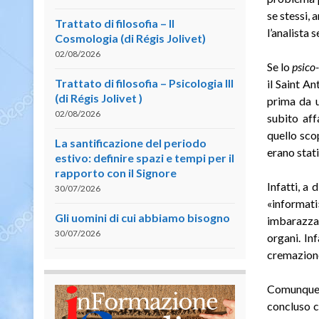
se stessi, 
Trattato di filosofia – II
l’analista 
Cosmologia (di Régis Jolivet)
02/08/2026
Se lo
psico
Trattato di filosofia – Psicologia III
il Saint An
(di Régis Jolivet )
prima da u
02/08/2026
subito aff
quello sco
La santificazione del periodo
erano stati
estivo: definire spazi e tempi per il
rapporto con il Signore
Infatti, a
30/07/2026
«informat
Gli uomini di cui abbiamo bisogno
imbarazzan
30/07/2026
organi. In
cremazione
Comunque 
concluso c