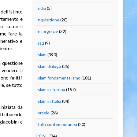
India
(5)
dell’istinto
ortamento e
Inquisizione
(20)
e», come il
Insorgenze
(32)
ome fare la
unerativo e
Iraq
(9)
iente».
Islam
(390)
a questione
Islam dialogo
(35)
 vendere il
no finiti i
Islam fondamentalismo
(101)
le, se tutto
Islam in Europa
(157)
Islam in Italia
(84)
iniziata da
Israele
(26)
attribuendo
giacobini e
Italia contemporanea
(20)
L'ONU
(34)