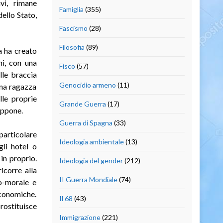
vi, rimane
Famiglia
(355)
ello Stato,
Fascismo
(28)
Filosofia
(89)
pa ha creato
ni, con una
Fisco
(57)
lle braccia
Genocidio armeno
(11)
Una ragazza
lle proprie
Grande Guerra
(17)
appone.
Guerra di Spagna
(33)
 particolare
Ideologia ambientale
(13)
gli hotel o
in proprio.
Ideologia del gender
(212)
icorre alla
II Guerra Mondiale
(74)
co-morale e
 economiche.
Il 68
(43)
rostituisce
Immigrazione
(221)