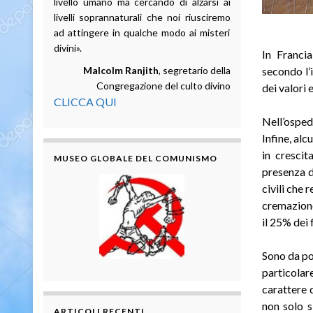
livello umano ma cercando di alzarsi ai
livelli soprannaturali che noi riusciremo
ad attingere in qualche modo ai misteri
divini».
In Francia
Malcolm Ranjith
, segretario della
secondo l’
Congregazione del culto divino
dei valori 
CLICCA QUI
Nell’osped
Infine, alc
in cresci
MUSEO GLOBALE DEL COMUNISMO
presenza de
civili che 
cremazione
il 25% dei 
Sono da poc
particolar
carattere d
non solo s
ARTICOLI RECENTI