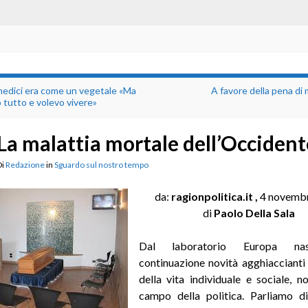
medici era come un vegetale «Ma
A favore della pena di
 tutto e volevo vivere»
La malattia mortale dell’Occident
Di
Redazione
in
Sguardo sul nostro tempo
da:
ragionpolitica.it ,
4 novemb
di
Paolo Della Sala
Dal laboratorio Europa na
continuazione novità agghiacciant
della vita individuale e sociale, n
campo della politica. Parliamo di