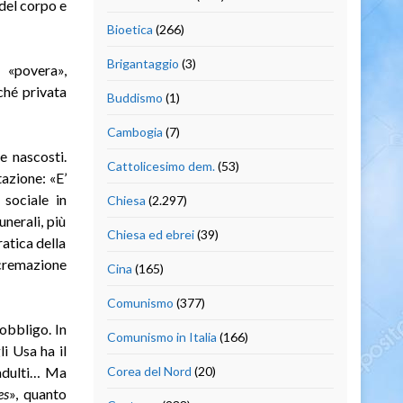
 del corpo e
Bioetica
(266)
Brigantaggio
(3)
é «povera»,
ché privata
Buddismo
(1)
Cambogia
(7)
e nascosti.
Cattolicesimo dem.
(53)
tazione: «E’
sociale in
Chiesa
(2.297)
unerali, più
Chiesa ed ebrei
(39)
ratica della
 cremazione
Cina
(165)
Comunismo
(377)
’obbligo. In
Comunismo in Italia
(166)
i Usa ha il
i adulti… Ma
Corea del Nord
(20)
es
», quanto