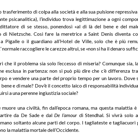
trasferimento di colpa alla società e alla sua pulsione repressiva 
iante psicanalitica), l’individuo trova legittimazione a ogni comp
 dittatore di se stesso, ponendosi «al di là del bene e del mal
di Nietzsche. Così fare la meretrice a Saint Denis diventa c
a Pigalle o il guardiano all’Hotel de Ville, solo che è più rem
’ normale raccogliere le carezze altrui, se «non si ha il denaro suffic
ri che il problema sia solo l’eccesso di miseria? Comunque sia, l
ne esclusa in partenza: non si può più dire che c’è differenza tra
rpo e vendere una parte del proprio tempo per un lavoro. Dove so
 bene e di male? Dov’è il concetto laico di responsabilità individua
uirsi a una perenne ingiustizia sociale?
e muore una civiltà, fin dall’epoca romana, ma questa malattia è 
partire da De Sade e dal
De l’amour
di Stendhal. Si vivrà solo 
 umano soltanto alcune parti del corpo. I tagliateste e tagliacuori 
ono la malattia mortale dell’Occidente.