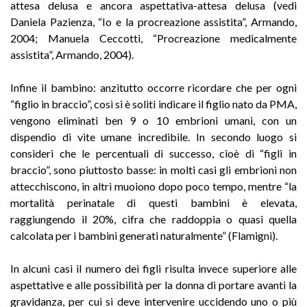
attesa delusa e ancora aspettativa-attesa delusa (vedi
Daniela Pazienza, “Io e la procreazione assistita”, Armando,
2004; Manuela Ceccotti, “Procreazione medicalmente
assistita”, Armando, 2004).
Infine il bambino: anzitutto occorre ricordare che per ogni
“figlio in braccio”, così si è soliti indicare il figlio nato da PMA,
vengono eliminati ben 9 o 10 embrioni umani, con un
dispendio di vite umane incredibile. In secondo luogo si
consideri che le percentuali di successo, cioè di “figli in
braccio”, sono piuttosto basse: in molti casi gli embrioni non
attecchiscono, in altri muoiono dopo poco tempo, mentre “la
mortalità perinatale di questi bambini è elevata,
raggiungendo il 20%, cifra che raddoppia o quasi quella
calcolata per i bambini generati naturalmente” (Flamigni).
In alcuni casi il numero dei figli risulta invece superiore alle
aspettative e alle possibilità per la donna di portare avanti la
gravidanza, per cui si deve intervenire uccidendo uno o più