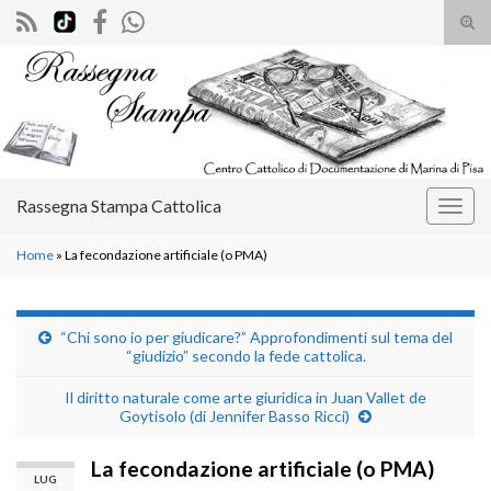
Atti
il
Search for:
mod
di
rice
Rassegna Stampa Cattolica
Attiv
la
Home
»
La fecondazione artificiale (o PMA)
navig
“Chi sono io per giudicare?” Approfondimenti sul tema del
“giudizio” secondo la fede cattolica.
Il diritto naturale come arte giuridica in Juan Vallet de
Goytisolo (di Jennifer Basso Ricci)
La fecondazione artificiale (o PMA)
LUG