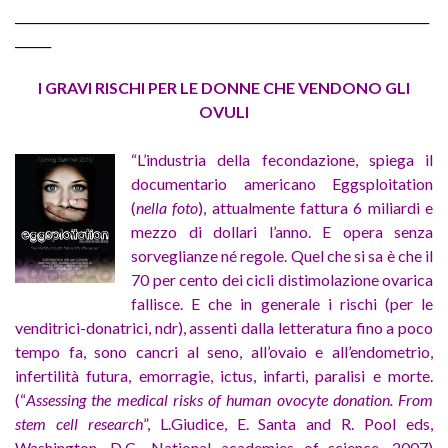
_____________________________________________________________________
______
I GRAVI RISCHI PER LE DONNE CHE VENDONO GLI
OVULI
“L’industria della fecondazione, spiega il
documentario americano Eggsploitation
(
nella foto
), attualmente fattura 6 miliardi e
mezzo di dollari l’anno. E opera senza
sorveglianze né regole. Quel che si sa è che il
70 per cento dei cicli distimolazione ovarica
fallisce. E che in generale i rischi (per le
venditrici-donatrici, ndr), assenti dalla letteratura fino a poco
tempo fa, sono cancri al seno, all’ovaio e all’endometrio,
infertilità futura, emorragie, ictus, infarti, paralisi e morte.
(“
Assessing the medical risks of human ovocyte donation. From
stem cell research
”, L.Giudice, E. Santa and R. Pool eds,
Washington, D.C., National academies of science, 2007)