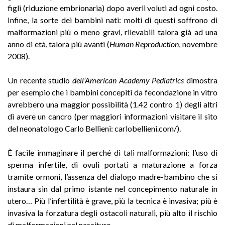
figli (riduzione embrionaria) dopo averli voluti ad ogni costo.
Infine, la sorte dei bambini nati: molti di questi soffrono di
malformazioni più o meno gravi, rilevabili talora già ad una
anno di età, talora più avanti (
Human Reproduction
, novembre
2008).
Un recente studio
dell’American Academy Pediatrics
dimostra
per esempio che i bambini concepiti da fecondazione in vitro
avrebbero una maggior possibilità (1.42 contro 1) degli altri
di avere un cancro (per maggiori informazioni visitare il sito
del neonatologo Carlo Bellieni: carlobellieni.com/).
È facile immaginare il perché di tali malformazioni: l’uso di
sperma infertile, di ovuli portati a maturazione a forza
tramite ormoni, l’assenza del dialogo madre-bambino che si
instaura sin dal primo istante nel concepimento naturale in
utero… Più l’infertilità è grave, più la tecnica è invasiva; più è
invasiva la forzatura degli ostacoli naturali, più alto il rischio
di malformazioni nel nascituro…