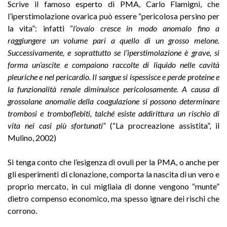
Scrive il famoso esperto di PMA, Carlo Flamigni, che
l’iperstimolazione ovarica può essere “pericolosa persino per
la vita”: infatti “
l’ovaio cresce in modo anomalo fino a
raggiungere un volume pari a quello di un grosso melone.
Successivamente, e soprattutto se l’iperstimolazione è grave, si
forma un’ascite e compaiono raccolte di liquido nelle cavità
pleuriche e nel pericardio. Il sangue si ispessisce e perde proteine e
la funzionalità renale diminuisce pericolosamente. A causa di
grossolane anomalie della coagulazione si possono determinare
trombosi e tromboflebiti, talché esiste addirittura un rischio di
vita nei casi più sfortunati
” (“La procreazione assistita”, il
Mulino, 2002)
Si tenga conto che l’esigenza di ovuli per la PMA, o anche per
gli esperimenti di clonazione, comporta la nascita di un vero e
proprio mercato, in cui migliaia di donne vengono “munte”
dietro compenso economico, ma spesso ignare dei rischi che
corrono.