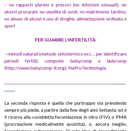
– no rapporti plurimi e precoci (no infezioni sessuali); no
aborti procurati; no vendita di ovuli; no matrimonio tardivo;
no abuso di alcool e uso di droghe; alimentazione ordinata e
sport
PER GUARIRE L’INFERTILITÀ:
– metodi naturali (metodo sintotermico ecc… per identificare
periodi fertili); com­puter babycomp e ladycomp
(http://www.babycomp-it.org); NaProTechnologia
______________________________________________________________
_______
______
La seconda risposta è quella che purtroppo sta prendendo
sempre più piede, a partire dalla fine degli anni Settanta, ed è
il ricorso alla cosiddetta fecondazione in vitro (FIV), o PMA
(procreazione medicalmente assistita), o, ancora meglio,
fecondazione extracorporea. Questo tipo di procedimento