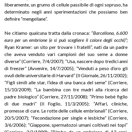
liberamente, un grumo di cellule passibile di ogni sopruso, ha
determinato negli anni sperimentazioni che possiamo ben
definire “mengeliane”.
Ne citiamo qualcuna tratta dalla cronaca: “
Barcellona, 6.600
euro per un embrione (e si può scegliere il colore degli occhi)”;
Ryan Kramer: un sito per trovare i fratelli”, nati da un padre
che aveva venduto vari campioni del suo seme a donne
diverse” (Corriere, 7/4/2007); “Usa, nascere dopo tredici anni
di freezer” (Avvenire, 14/7/2005); “Venduti a peso d’oro gli
ovuli delle universitarie di Harvard” (Il Giornale, 26/11/2002);
“Figli simili alle star, l’idea di una banca del seme” (Corriere,
15/10/2009); “La bambina con tre madri alla ricerca del
padre biologico” (Corriere, 27/11/2008); “Primo bebè figlio
di due madri” (Il Foglio, 11/3/2005); “Affari, cliniche,
promesse di cure. Le rotte delle cellule embrionali” (Corriere,
20/5/2007); “Fecondazione per single e lesbiche” (Corriere,
3/6/2006); “Giappone, spermatozoi umani coltivati nei topi”
(Corriere, 3/2/1999); “Bimbo da un embrione di 13 anni.