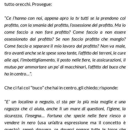
tutto orecchi. Prosegue:
“
Ce l’hanno con noi, appena apro la tv tutti se la prendono col
profitto, con la smania del profitto, l’ossessione del profitto. Ma io
come faccio a non fare profitto? Come faccio a non essere
ossessionato dal profitto? Se non faccio profitto che mangio?
Come faccio a separare il mio lavoro dal profitto? Non va male,
tiro avanti anche se le spese sono tante, l’affitto dei terreni, le cure
alle api, l’imbottigliamento, il posto nelle fiere, le assicurazioni, il
mutuo per ammortare un po’ di macchinari, l’affitto del buco che
ho in centro…
”.
Che ci fai col “buco” che hai in centro, gli chiedo; risponde:
“
E’ un localino a negozio, ci sta per lo più mia moglie e una
ragazza che ci aiuta, anche lì un mare di questioni, l’igiene, la
sicurezza, l’insegna… Fortuna che specie nelle fiere riesco a
vendere in nero
(usa un’altra espressione ma il concetto è
questo)
, sennò davvero, se dovessi pagare tutte le tasse che