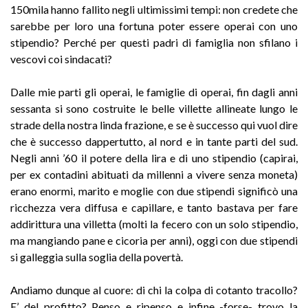
150mila hanno fallito negli ultimissimi tempi: non credete che
sarebbe per loro una fortuna poter essere operai con uno
stipendio? Perché per questi padri di famiglia non sfilano i
vescovi coi sindacati?
Dalle mie parti gli operai, le famiglie di operai, fin dagli anni
sessanta si sono costruite le belle villette allineate lungo le
strade della nostra linda frazione, e se è successo qui vuol dire
che è successo dappertutto, al nord e in tante parti del sud.
Negli anni ’60 il potere della lira e di uno stipendio (capirai,
per ex contadini abituati da millenni a vivere senza moneta)
erano enormi, marito e moglie con due stipendi significò una
ricchezza vera diffusa e capillare, e tanto bastava per fare
addirittura una villetta (molti la fecero con un solo stipendio,
ma mangiando pane e cicoria per anni), oggi con due stipendi
si galleggia sulla soglia della povertà.
Andiamo dunque al cuore: di chi la colpa di cotanto tracollo?
E’ del profitto? Penso e ripenso e infine -forse- trovo la