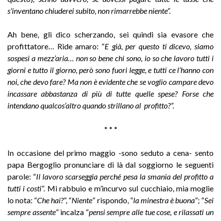
s’inventano chiuderei subito, non rimarrebbe niente”.
Ah bene, gli dico scherzando, sei quindi sia evasore che
profittatore… Ride amaro: “
E già, per questo ti dicevo, siamo
sospesi a mezz’aria… non so bene chi sono, io so che lavoro tutti i
giorni e tutto il giorno, però sono fuori legge, e tutti ce l’hanno con
noi, che devo fare? Ma non è evidente che se voglio campare devo
incassare abbastanza di più di tutte quelle spese? Forse che
intendano qualcos’altro quando strillano al profitto?”.
* * *
In occasione del primo maggio -sono seduto a cena- sento
papa Bergoglio pronunciare di là dal soggiorno le seguenti
parole: “
Il lavoro scarseggia perché pesa la smania del profitto a
tutti i costi
”. Mi rabbuio e m’incurvo sul cucchiaio, mia moglie
lo nota: “
Che hai?
”, “
Niente
” rispondo, “
la minestra è buona
”; “
Sei
sempre assente
” incalza “
pensi sempre alle tue cose, e rilassati un