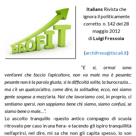
Italians
Rivista che
ignora il politicamente
corretto n. 142 del 28
maggio 2012
di
Luigi Fressoia
(
archifress@tiscali.it
)
“
E sì, ormai sono
vent’anni che faccio l’apicoltore, non va male ma è pesante;
pesante non è la parola giusta, sì le difficoltà solite, la burocrazia…
ma c’è un qualcos’altro, come dire, la solitudine, ecco, noi siamo
gente sospesa a mezz’aria. Noi che lavoriamo così, in proprio, ci
sentiamo spersi, non sappiamo bene chi siamo, siamo confusi, se
siamo bene o male…
”.
Lo ascolto tranquillo -questo antico compagno di scuola
ritrovato per caso in una fiera- e tacendo gli ispiro tranquillità
nell’aprirsi, nel dire, mi sa che non gli capita spesso, io son