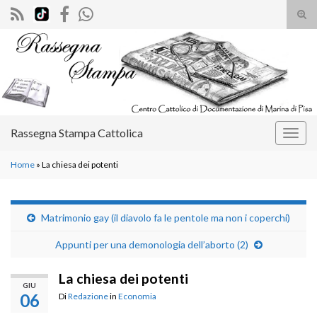
Atti
il
Search for:
mod
di
rice
Rassegna Stampa Cattolica
Attiv
la
Home
»
La chiesa dei potenti
navig
Matrimonio gay (il diavolo fa le pentole ma non i coperchi)
Appunti per una demonologia dell’aborto (2)
La chiesa dei potenti
GIU
06
Di
Redazione
in
Economia