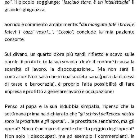
po’
”, il piccolo soggiunge: “
lascialo stare, è un intellettuale
” il
grande sghignazza.
Sorrido e commento amabilmente: “
dai mangiate, fate i bravi, e
fatevi i cazzi vostri…
”, “
Eccolo
”, conclude la mia paziente
consorte.
Sul divano, un quarto d’ora più tardi, rifletto e scavo sulle
parole: il profitto (o la sua smania -dov’è il confine?) causa la
scarsità di lavoro, la disoccupazione… Ma non sarà il
contrario? Non sarà che in una società sana (pura da eccessi
di tasse e burocrazia), è proprio l’alta possibilità di fare
impresa e profitto a generare lavoro e occupazione?
Penso al papa e la sua indubbia simpatia, ripenso che la
settimana prima ha dichiarato che “
gli schiavi dell’epoca nostra
sono le prostitute e gli operai
”… le prostitute senz’altro, ma gli
operai? Non c’è un mare di gente che sta peggio degli operai?
Non solo i disoccupati, ma ad esempio i commercianti, in