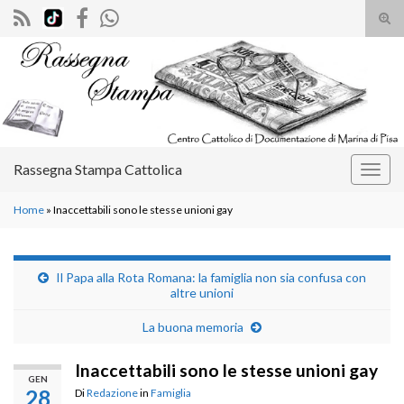
Atti
il
Search for:
mod
di
rice
Rassegna Stampa Cattolica
Attiv
la
Home
»
Inaccettabili sono le stesse unioni gay
navig
Il Papa alla Rota Romana: la famiglia non sia confusa con
altre unioni
La buona memoria
Inaccettabili sono le stesse unioni gay
GEN
28
Di
Redazione
in
Famiglia