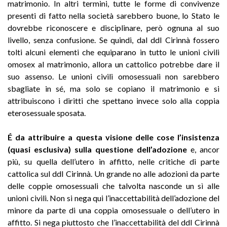
matrimonio. In altri termini, tutte le forme di convivenze
presenti di fatto nella società sarebbero buone, lo Stato le
dovrebbe riconoscere e disciplinare, però ognuna al suo
livello, senza confusione. Se quindi, dal ddl Cirinnà fossero
tolti alcuni elementi che equiparano in tutto le unioni civili
omosex al matrimonio, allora un cattolico potrebbe dare il
suo assenso. Le unioni civili omosessuali non sarebbero
sbagliate in sé, ma solo se copiano il matrimonio e si
attribuiscono i diritti che spettano invece solo alla coppia
eterosessuale sposata.
É da attribuire a questa visione delle cose l’insistenza
(quasi esclusiva) sulla questione dell’adozione
e, ancor
più, su quella dell’utero in affitto, nelle critiche di parte
cattolica sul ddl Cirinnà. Un grande no alle adozioni da parte
delle coppie omosessuali che talvolta nasconde un sì alle
unioni civili. Non si nega qui l’inaccettabilità dell’adozione del
minore da parte di una coppia omosessuale o dell’utero in
affitto. Si nega piuttosto che l’inaccettabilità del ddl Cirinnà