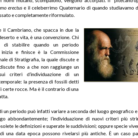
ei nomi mutano, scompaiono, vengono accorpati. Il “pitecantro
mo erectus
e il celeberrimo Quaternario di quando studiavamo d
ssato e completamente riformulato.
 il Cambriano, che spacca in due la
 deserto e vita, è una convenzione. Chi
a di stabilire quando un periodo
 inizia e finisce è la Commissione
ale di Stratigrafia, la quale discute e
discute fino a che non raggiunge un
ui criteri d’individuazione di un
temporale: la presenza di fossili detti
i certe rocce. Ma è il contrario di una
tta.
di un periodo può infatti variare a seconda del luogo geografico e i
o abbondantemente; l’individuazione di nuovi criteri più str
olete le definizioni e superate le suddivisioni; oppure specie vive
 di una data epoca possono rivelarsi più antiche. È un caso pa