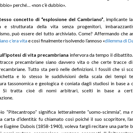
ubbio» perché… «non c’è dubbio».
stesso concetto di “esplosione del Cambriano”
, implicante 
a e strutturata della vita senza progenitori, imbarazzant
nismo, può essere del tutto archiviato. Come? Affermando che 
ano c’era vita
e così finalmente risolvendo l’annoso «
dilemma di D
ull’ipotesi di vita precambriana
infervora da tempo il dibattit
tracce precambriane siano davvero vita o che certe tracce di
ecambriane. Tutto sta però nelle definizioni. I fossili che si s
ichetta e lo stesso le suddivisioni della scala dei tempi te
ra tassonomica e geologica è coniata dagli studiosi in base a 
. Si tratta cioè di nomi arbitrari, scelti in base a cert
azione.
io “Pitecantropo” significa letteralmente “uomo-scimmia”, ma 
a carta d’identità: fu chiamato così poiché il suo scopritore, l’
e Eugène Dubois (1858-1940), voleva fargli recitare una parte b