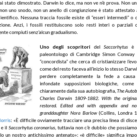
i stato dimostrato. Darwin lo dice, ma non ve n’è prova. Non u
 non uno snodo, non un anello di congiunzione è stato attestato
entifico. Nessuna traccia fossile esiste di “esseri intermedi” o d
ione. Anzi, i fossili restituiscono solo resti interi o parziali d
nte compiuti senz’alcun gradualismo.
Uno degli scopritori
del
Saccorhytus
è i
paleontologo di Cambridge Simon Conway 
“concordista” che cerca di cristianizzare l’ev
come del resto faceva all’inizio lo stesso Darw
perdere completamente la fede a causa 
infondate supposizioni biologiche, come
chiaramente dalla sua autobiografia,
The Autob
Charles Darwin 1809-1882.
With the origina
restored. Edited and with appendix and no
granddaughter Nora Barlow
(Collins, Londra 
orris
: «È difficile ovviamente tracciare una precisa linea di disc
 e il
Saccorhytus coronarius
, tuttavia non c’è dubbio che possiam
lo un nostro antichissimo antenato»: «è difficile» significa impo