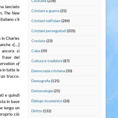
Costume
(238)
ha lanciato
Cristiani e guerra
(25)
n
,
The New
 italiano c’è
Cristiani nell'islam
(284)
Cristiani perseguitati
(205)
 in Charles
Crociate
(23)
 anche «[…]
 ancora si
Cuba
(39)
 frase del
Cultura e tradizioni
(87)
servation of
 in tutte le
Democrazia cristiana
(30)
 un trucco.
Demografia
(125)
Demonologia
(25)
ati e quindi
Dialogo ecumenico
(26)
sta in base
he lungo un
Diritto
(132)
proprio ciò