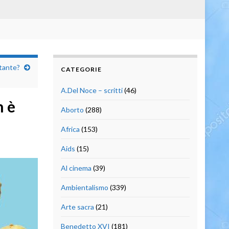
rtante?
CATEGORIE
A.Del Noce – scritti
(46)
n è
Aborto
(288)
Africa
(153)
Aids
(15)
Al cinema
(39)
Ambientalismo
(339)
Arte sacra
(21)
Benedetto XVI
(181)