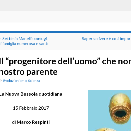
e Settimio Manelli: coniugi,
Saper scrivere è così impo
di famiglia numerosa e santi
Il “progenitore dell’uomo” che no
nostro parente
in
Evoluzionismo
,
Scienza
La Nuova Bussola quotidiana
15 Febbraio 2017
di
Marco Respinti