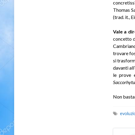
concretis
Thomas Sa
(trad. it.,
Vale a di
concetto d
Cambriano 
trovare fos
si trasfor
davanti all
le prove e
Saccorhytu
Non basta d
evoluzi