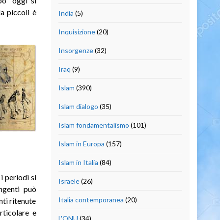
po” oggi si
a piccoli è
India
(5)
Inquisizione
(20)
Insorgenze
(32)
Iraq
(9)
Islam
(390)
Islam dialogo
(35)
Islam fondamentalismo
(101)
Islam in Europa
(157)
Islam in Italia
(84)
 periodi si
Israele
(26)
ingenti può
Italia contemporanea
(20)
nti ritenute
rticolare e
L'ONU
(34)