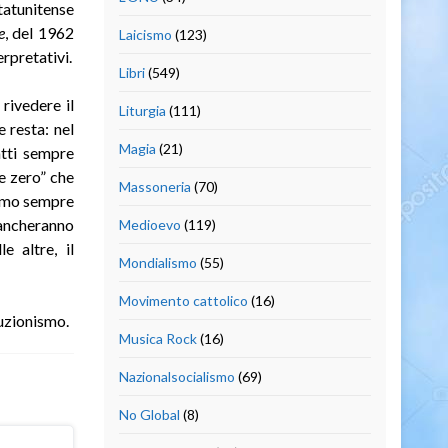
atunitense
e
, del 1962
Laicismo
(123)
rpretativi.
Libri
(549)
 rivedere il
Liturgia
(111)
 resta: nel
Magia
(21)
atti sempre
le zero” che
Massoneria
(70)
remo sempre
 mancheranno
Medioevo
(119)
e altre, il
Mondialismo
(55)
Movimento cattolico
(16)
luzionismo.
Musica Rock
(16)
Nazionalsocialismo
(69)
No Global
(8)