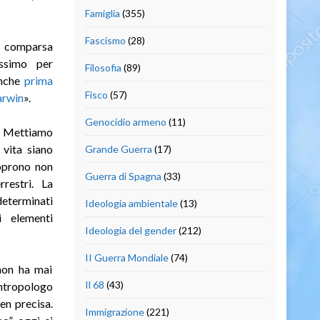
Famiglia
(355)
Fascismo
(28)
la comparsa
issimo per
Filosofia
(89)
anche
prima
Fisco
(57)
arwin
».
Genocidio armeno
(11)
o. Mettiamo
 vita siano
Grande Guerra
(17)
coprono non
Guerra di Spagna
(33)
rrestri. La
determinati
Ideologia ambientale
(13)
i elementi
Ideologia del gender
(212)
II Guerra Mondiale
(74)
non ha mai
Il 68
(43)
antropologo
en precisa.
Immigrazione
(221)