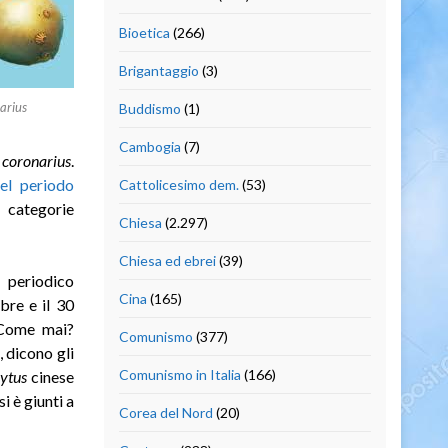
Bioetica
(266)
Brigantaggio
(3)
arius
Buddismo
(1)
Cambogia
(7)
 coronarius
.
nel periodo
Cattolicesimo dem.
(53)
 categorie
Chiesa
(2.297)
Chiesa ed ebrei
(39)
periodico
Cina
(165)
bre e il 30
 Come mai?
Comunismo
(377)
, dicono gli
Comunismo in Italia
(166)
ytus
cinese
i è giunti a
Corea del Nord
(20)