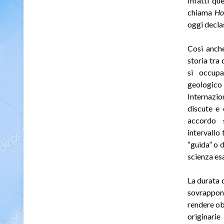
Infatti qu
chiama
Ho
oggi decla
Così anche
storia tra
si occup
geologico
Internazion
discute e 
accordo s
intervallo 
“guida” o d
scienza esa
La durata 
sovrappong
rendere obs
originarie