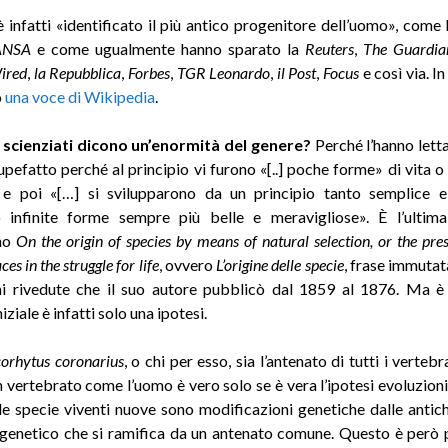
 è infatti «identificato il più antico progenitore dell’uomo», come 
ANSA
e come ugualmente hanno sparato la
Reuters
,
The Guardia
ired
,
la Repubblica
,
Forbes
,
TGR Leonardo
,
il Post
,
Focus
e così via. In
o
una voce di Wikipedia
.
i scienziati dicono un’enormità del genere?
Perché l’hanno letta
upefatto perché al principio vi furono «[..] poche forme» di vita o
 e poi «[…] si svilupparono da un principio tanto semplice e
o infinite forme sempre più belle e meravigliose». È l’ultima
mo
On the origin of species by means of natural selection, or the pre
es in the struggle for life
, ovvero
L’origine delle specie
, frase immutata
ni rivedute che il suo autore pubblicò dal 1859 al 1876. Ma è
iziale è infatti solo una ipotesi.
orhytus coronarius
, o chi per esso, sia l’antenato di tutti i vertebr
n vertebrato come l’uomo è vero solo se è vera l’ipotesi evoluzioni
 le specie viventi nuove sono modificazioni genetiche dalle antic
ogenetico che si ramifica da un antenato comune. Questo è però 