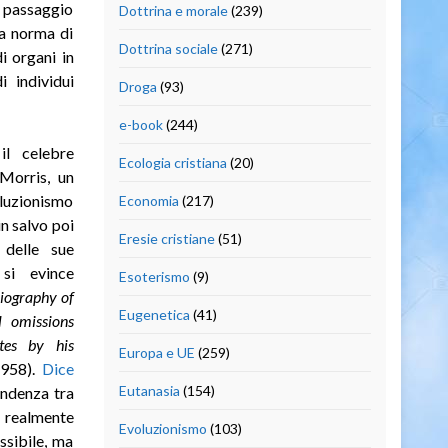
n passaggio
Dottrina e morale
(239)
 a norma di
Dottrina sociale
(271)
i organi in
i individui
Droga
(93)
e-book
(244)
l celebre
Ecologia cristiana
(20)
Morris, un
oluzionismo
Economia
(217)
in salvo poi
Eresie cristiane
(51)
delle sue
 si evince
Esoterismo
(9)
iography of
Eugenetica
(41)
l omissions
tes by his
Europa e UE
(259)
1958).
Dice
Eutanasia
(154)
endenza tra
o realmente
Evoluzionismo
(103)
ssibile, ma