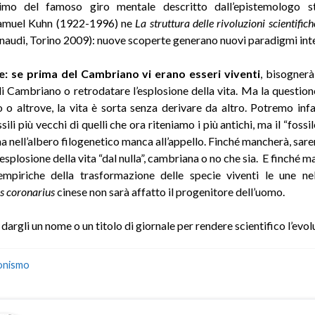
simo del famoso giro mentale descritto dall’epistemologo st
muel Kuhn (1922-1996) ne
La struttura delle rivoluzioni scientifich
 Einaudi, Torino 2009): nuove scoperte generano nuovi paradigmi inte
re: se prima del Cambriano vi erano esseri viventi
, bisognerà
i Cambriano o retrodatare l’esplosione della vita. Ma la questione
o altrove, la vita è sorta senza derivare da altro. Potremo inf
sili più vecchi di quelli che ora riteniamo i più antichi, ma il “fossi
ma nell’albero filogenetico manca all’appello. Finché mancherà, sa
’esplosione della vita “dal nulla”, cambriana o no che sia. E finché
mpiriche della trasformazione delle specie viventi le une nell
s coronarius
cinese non sarà affatto il progenitore dell’uomo.
argli un nome o un titolo di giornale per rendere scientifico l’evo
onismo