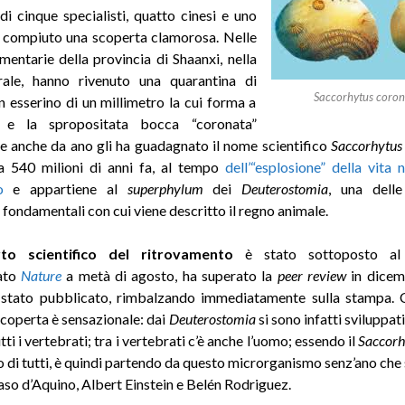
di cinque specialisti, quatto cinesi e uno
a compiuto una scoperta clamorosa. Nelle
mentarie della provincia di Shaanxi, nella
rale, hanno rivenuto una quarantina di
Saccorhytus coron
un esserino di un millimetro la cui forma a
 e la spropositata bocca “coronata”
e anche da ano gli ha guadagnato il nome scientifico
Saccorhytus
a 540 milioni di anni fa, al tempo
dell’“esplosione” della vita 
o
e appartiene al
superphylum
dei
Deuterostomia
, una delle
 fondamentali con cui viene descritto il regno animale.
rto scientifico del ritrovamento
è stato sottoposto al 
zato
Nature
a metà di agosto, ha superato la
peer review
in dicem
 stato pubblicato, rimbalzando immediatamente sulla stampa.
scoperta è sensazionale: dai
Deuterostomia
si sono infatti sviluppati
utti i vertebrati; tra i vertebrati c’è anche l’uomo; essendo il
Saccorh
co di tutti, è quindi partendo da questo microrganismo senz’ano che s
o d’Aquino, Albert Einstein e Belén Rodriguez.