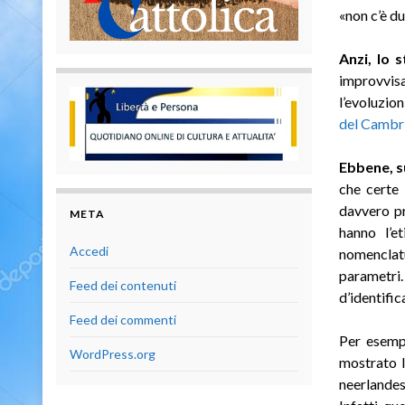
«non c’è d
Anzi, lo 
improvvis
l’evoluzio
del Cambri
Ebbene, s
che certe 
davvero pr
META
hanno l’et
Accedi
nomenclatu
parametri
Feed dei contenuti
d’identific
Feed dei commenti
Per esemp
WordPress.org
mostrato l
neerlandes