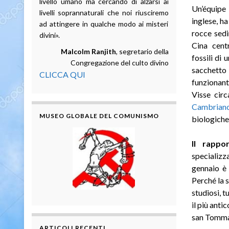
livello umano ma cercando di alzarsi ai
Un’équipe 
livelli soprannaturali che noi riusciremo
inglese, h
ad attingere in qualche modo ai misteri
rocce sedi
divini».
Cina cent
Malcolm Ranjith
, segretario della
fossili di 
Congregazione del culto divino
sacchetto
CLICCA QUI
funzionant
Visse circ
Cambrian
MUSEO GLOBALE DEL COMUNISMO
biologiche
Il rappo
specializ
gennaio è
Perché la 
studiosi, t
il più anti
san Tommas
ARTICOLI RECENTI