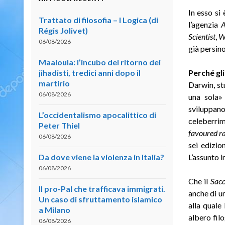
In esso si
Trattato di filosofia – I Logica (di
l’agenzia
Régis Jolivet)
Scientist
,
W
06/08/2026
già persin
Maaloula: l’incubo del ritorno dei
jihadisti, tredici anni dopo il
Perché gl
martirio
Darwin, st
06/08/2026
una sola»
sviluppan
L’occidentalismo apocalittico di
celeberri
Peter Thiel
favoured rac
06/08/2026
sei edizio
Da dove viene la violenza in Italia?
L’assunto in
06/08/2026
Che il
Sacc
Il pro-Pal che trafficava immigrati.
anche di u
Un caso di sfruttamento islamico
alla quale
a Milano
albero fil
06/08/2026