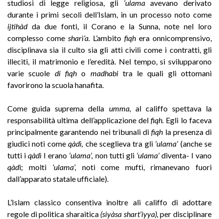
studiosi di legge religiosa, gli
‘ulama
avevano derivato
durante i primi secoli dell’Islam, in un processo noto come
ijtihàd
da due fonti, il Corano e la Sunna, note nel loro
complesso come
sharì’a.
L’ambito
fiqh
era onnicomprensivo,
disciplinava sia il culto sia gli atti civili come i contratti, gli
illeciti, il matrimonio e l’eredità. Nel tempo, si svilupparono
varie scuole
di fiqh
o
madhabi
tra le quali gli ottomani
favorirono la scuola hanafita.
Come guida suprema della
umma,
al califfo spettava la
responsabilità ultima dell’applicazione del
fiqh.
Egli lo faceva
principalmente garantendo nei tribunali di
fiqh
la presenza di
giudici noti come
qàdì,
che sceglieva tra gli
‘ulama’
(anche se
tutti i
qàdì
I erano
‘ulama’,
non tutti gli
‘ulama’
diventa- I vano
qàd
i; molti
‘ulama’,
noti come muftì, rimanevano fuori
dall’apparato statale ufficiale).
L’Islam classico consentiva inoltre ali califfo di adottare
regole di politica sharaitica
(siyàsa shart’iyya),
per disciplinare