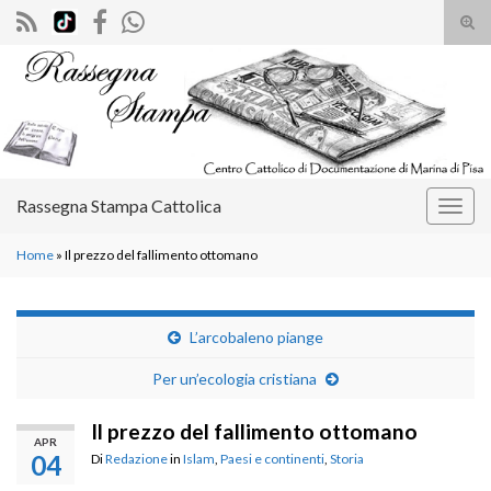
Atti
il
Search for:
mod
di
rice
Rassegna Stampa Cattolica
Attiv
la
Home
»
Il prezzo del fallimento ottomano
navig
L’arcobaleno piange
Per un’ecologia cristiana
Il prezzo del fallimento ottomano
APR
04
Di
Redazione
in
Islam
,
Paesi e continenti
,
Storia