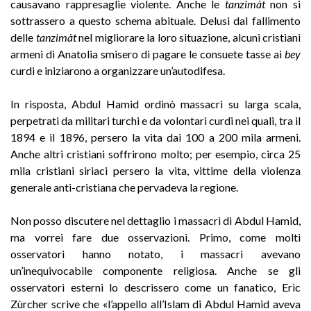
causavano rappresaglie violente. Anche le
tanzimàt
non si
sottrassero a questo schema abituale. Delusi dal fallimento
delle
tanzimàt
nel migliorare la loro situazione, alcuni cristiani
armeni di Anatolia smisero di pagare le consuete tasse ai
bey
curdi e iniziarono a organizzare un’autodifesa.
In risposta, Abdul Hamid ordinò massacri su larga scala,
perpetrati da militari turchi e da volontari curdi nei quali, tra il
1894 e il 1896, persero la vita dai 100 a 200 mila armeni.
Anche altri cristiani soffrirono molto; per esempio, circa 25
mila cristiani siriaci persero la vita, vittime della violenza
generale anti-cristiana che pervadeva la regione.
Non posso discutere nel dettaglio i massacri di Abdul Hamid,
ma vorrei fare due osservazioni. Primo, come molti
osservatori hanno notato, i massacri avevano
un’inequivocabile componente religiosa. Anche se gli
osservatori esterni lo descrissero come un fanatico, Eric
Zùrcher scrive che «l’appello all’Islam di Abdul Hamid aveva