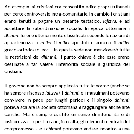
Ad esempio, ai cristiani era consentito adire propri tribunali
per certe controversie intra-comunitarie. In cambio i cristiani
erano tenuti a pagare un pesante testatico,
lajizya,
e ad
accettare la subordinazione sociale. In epoca ottomana i
dhimmì
furono ulteriormente classificati secondo le nazioni di
appartenenza, o
millet:
il
millet
apostolico armeno, il
millet
greco-ortodosso, ecc… In questa sede non menzionerò tutte
le restrizioni dei
dhimmì.
Il punto chiave è che esse erano
destinate a far valere l’inferiorità sociale
e
giuridica dei
cristiani.
Il governo non ha sempre applicato tutte le norme (anche se
ha sempre riscosso
lajizya).
I
dhimmì
e i musulmani potevano
convivere in pace per lunghi periodi e il singolo
dhimmì
poteva scalare la società ottomana
e
raggiungere anche alte
cariche. Ma è sempre esistito un senso di inferiorità e di
insicurezza – questi erano, in realtà, gli elementi centrali del
compromesso – e i
dhimmì
potevano andare incontro a una