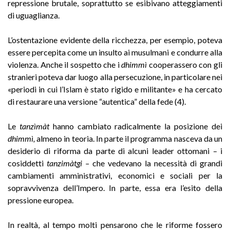
repressione brutale, soprattutto se esibivano atteggiamenti
di uguaglianza.
L’ostentazione evidente della ricchezza, per esempio, poteva
essere percepita come un insulto ai musulmani e condurre alla
violenza. Anche il sospetto che i
dhimmì
cooperassero con gli
stranieri poteva dar luogo alla persecuzione, in particolare nei
«periodi in cui l’Islam è stato rigido e militante» e ha cercato
di restaurare una versione “autentica” della fede (4).
Le
tanzìmàt
hanno cambiato radicalmente la posizione dei
dhimmì,
almeno in teoria. In parte il programma nasceva da un
desiderio di riforma da parte di alcuni leader ottomani – i
cosiddetti
tanzimàtgi –
che vedevano la necessità di grandi
cambiamenti amministrativi, economici e sociali per la
sopravvivenza dell’Impero. In parte, essa era l’esito della
pressione europea.
In realtà, al tempo molti pensarono che le riforme fossero