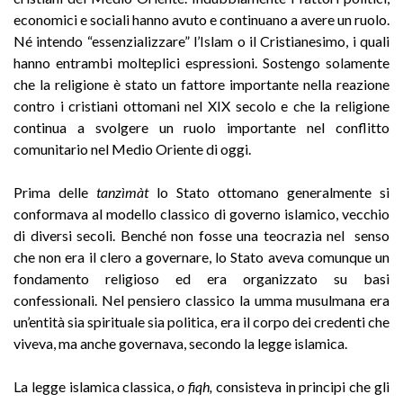
economici e sociali hanno avuto e continuano a avere un ruolo.
Né intendo “essenzializzare” l’Islam o il Cristianesimo, i quali
hanno entrambi molteplici espressioni. Sostengo solamente
che la religione è stato un fattore importante nella reazione
contro i cristiani ottomani nel XIX secolo e che la religione
continua a svolgere un ruolo importante nel conflitto
comunitario nel Medio Oriente di oggi.
Prima delle
tanzìmàt
lo Stato ottomano generalmente si
conformava al modello classico di governo islamico, vecchio
di diversi secoli. Benché non fosse una teocrazia nel senso
che non era il clero a governare, lo Stato aveva comunque un
fondamento religioso ed era organizzato su basi
confessionali. Nel pensiero classico la umma musulmana era
un’entità sia spirituale sia politica, era il corpo dei credenti che
viveva, ma anche governava, secondo la legge islamica.
La legge islamica classica,
o fiqh,
consisteva in principi che gli