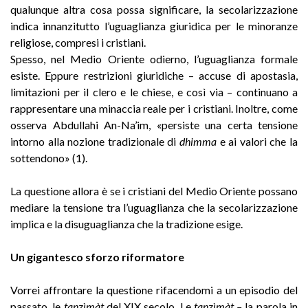
qualunque altra cosa possa significare, la secolarizzazione
indica innanzitutto l’uguaglianza giuridica per le minoranze
religiose, compresi i cristiani.
Spesso, nel Medio Oriente odierno, l’uguaglianza formale
esiste. Eppure restrizioni giuridiche – accuse di apostasia,
limitazioni per il clero e le chiese, e così via – continuano a
rappresentare una minaccia reale per i cristiani. Inoltre, come
osserva Abdullahi An-Na’im, «persiste una certa tensione
intorno alla nozione tradizionale di
dhimma
e ai valori che la
sottendono» (1).
La questione allora è se i cristiani del Medio Oriente possano
mediare la tensione tra l’uguaglianza che la secolarizzazione
implica e la disuguaglianza che la tradizione esige.
Un gigantesco sforzo riformatore
Vorrei affrontare la questione rifacendomi a un episodio del
passato, le
tanzìmàt
del XIX secolo. Le
tanzìmàt –
la parola in