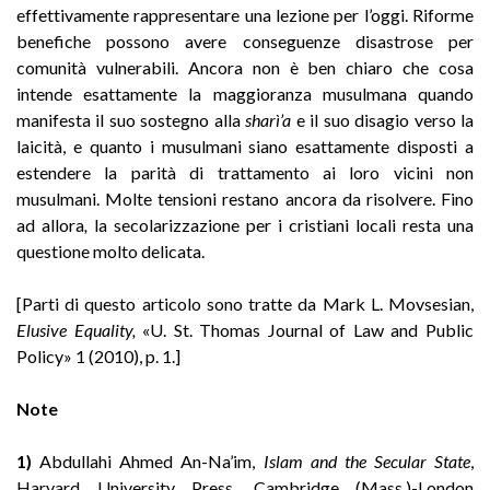
effettivamente rappresentare una lezione per l’oggi. Riforme
benefiche possono avere conseguenze disastrose per
comunità vulnerabili. Ancora non è ben chiaro che cosa
intende esattamente la maggioranza musulmana quando
manifesta il suo sostegno alla
sharì’a
e il suo disagio verso la
laicità, e quanto i musulmani siano esattamente disposti a
estendere la parità di trattamento ai loro vicini non
musulmani. Molte tensioni restano ancora da risolvere. Fino
ad allora
,
la secolarizzazione per i cristiani locali resta una
questione molto delicata.
[Parti di questo articolo sono tratte da Mark L. Movsesian,
Elusive Equality,
«U. St. Thomas Journal of Law and Public
Policy» 1 (2010), p. 1.]
Note
1)
Abdullahi Ahmed An-Na’im,
Islam and the Secular State
,
Harvard University Press, Cambridge (Mass.)-London