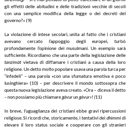
gli effetti delle abitudini e delle tradizioni vecchie di secoli
con una semplice modifica della legge o dei decreti del
governo?» (9)
La violazione di intese secolari, unita al fatto che i cristiani
avevano cercato l’appoggio degli europei, turbò
profondamente l’opinione dei musulmani. Un esempio sarà
sufficiente. Ricordiamo che una parte della legislazione delle
tanzimàt
vietava di diffamare i cristiani a causa della loro
religione. Un detto molto popolare usava una parola turca per
“infedeli” – una parola «con una sfumatura emotiva e poco
lusinghiera» (10) – per descrivere il mondo sottosopra che
questa nuova legislazione aveva creato. «Ora – diceva il detto
– non possiamo più chiamare
gàvur
un
gàvur»
!
(
11)
In breve, l’uguaglianza dei cristiani ebbe gravi ripercussioni
religiose. Si ricordi che, storicamente, i tentativi dei
dhimmì
di
elevare il loro status sociale e cooperare con gli stranieri