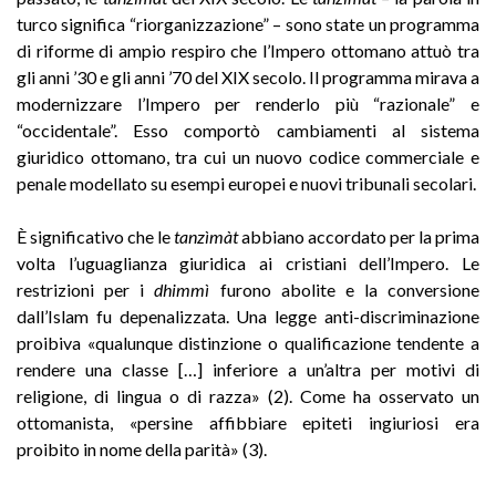
turco significa “riorganizzazione” – sono state un programma
di riforme di ampio respiro che l’Impero ottomano attuò tra
gli anni ’30 e gli anni ’70 del XIX secolo. Il programma mirava a
modernizzare l’Impero per renderlo più “razionale” e
“occidentale”. Esso comportò cambiamenti al sistema
giuridico ottomano, tra cui un nuovo codice commerciale e
penale modellato su esempi europei e nuovi tribunali secolari.
È significativo che le
tanzìmàt
abbiano accordato per la prima
volta l’uguaglianza giuridica ai cristiani dell’Impero. Le
restrizioni per i
dhimmì
furono abolite e la conversione
dall’Islam fu depenalizzata. Una legge anti-discriminazione
proibiva «qualunque distinzione o qualificazione tendente a
rendere una classe […] inferiore a un’altra per motivi di
religione, di lingua o di razza» (2). Come ha osservato un
ottomanista, «persine affibbiare epiteti ingiuriosi era
proibito in nome della parità» (3).