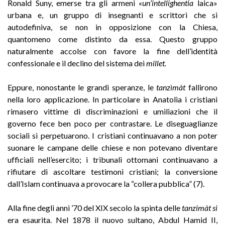
Ronald Suny, emerse tra gli armeni
«un’intellighentia
laica»
urbana e, un gruppo di insegnanti e scrittori che si
autodefiniva, se non in opposizione con la Chiesa,
quantomeno come distinto da essa. Questo gruppo
naturalmente accolse con favore la fine dell’identità
confessionale e il declino del sistema dei
millet.
Eppure, nonostante le grandi speranze, le
tanzìmàt
fallirono
nella loro applicazione. In particolare in Anatolia i cristiani
rimasero vittime di discriminazioni e umiliazioni che il
governo fece ben poco per contrastare. Le diseguaglianze
sociali si perpetuarono. I cristiani continuavano a non poter
suonare le campane delle chiese e non potevano diventare
ufficiali nell’esercito; i tribunali ottomani continuavano a
rifiutare di ascoltare testimoni cristiani; la conversione
dall’Islam continuava a provocare la “collera pubblica” (7).
Alla fine degli anni ’70 del XIX secolo la spinta delle
tanzimàt si
era esaurita. Nel 1878 il nuovo sultano, Abdul Hamid II,