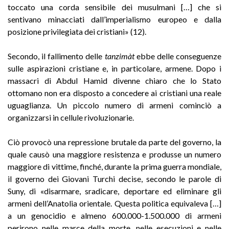
toccato una corda sensibile dei musulmani […] che si
sentivano minacciati dall’imperialismo europeo e dalla
posizione privilegiata dei cristiani» (12).
Secondo, il fallimento delle
tanzimàt
ebbe delle conseguenze
sulle aspirazioni cristiane e, in particolare, armene. Dopo i
massacri di Abdul Hamid divenne chiaro che lo Stato
ottomano non era disposto a concedere ai cristiani una reale
uguaglianza. Un piccolo numero di armeni cominciò a
organizzarsi in cellule rivoluzionarie.
Ciò provocò una repressione brutale da parte del governo, la
quale causò una maggiore resistenza e produsse un numero
maggiore di vittime, finché, durante la prima guerra mondiale,
il governo dei Giovani Turchi decise, secondo le parole di
Suny, di «disarmare, sradicare, deportare ed eliminare gli
armeni dell’Anatolia orientale. Questa politica equivaleva […]
a un genocidio e almeno 600.000-1.500.000 di armeni
perirono nelle marce della morte, nelle esecuzioni e nelle