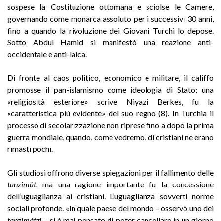
sospese la Costituzione ottomana e sciolse le Camere,
governando come monarca assoluto per i successivi 30 anni,
fino a quando la rivoluzione dei Giovani Turchi lo depose.
Sotto Abdul Hamid si manifestò una reazione anti-
occidentale e anti-laica.
Di fronte al caos politico, economico e militare, il califfo
promosse il pan-islamismo come ideologia di Stato; una
«religiosità esteriore» scrive Niyazi Berkes, fu la
«caratteristica più evidente» del suo regno (8). In Turchia il
processo di secolarizzazione non riprese fino a dopo la prima
guerra mondiale, quando, come vedremo, di cristiani ne erano
rimasti pochi.
Gli studiosi offrono diverse spiegazioni per il fallimento delle
tanzimàt,
ma una ragione importante fu la concessione
dell’uguaglianza ai cristiani. L’uguaglianza sovvertì norme
sociali profonde. «In quale paese del mondo – osservò uno dei
tanzìmàtgi
– si è mai pensato di poter cancellare in un giorno