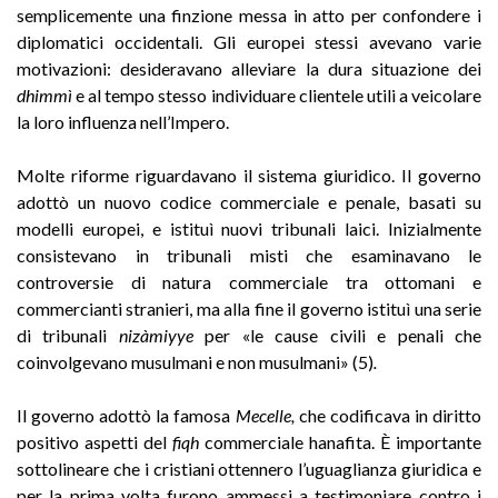
semplicemente una finzione messa in atto per confondere i
diplomatici occidentali. Gli europei stessi avevano varie
motivazioni: desideravano alleviare la dura situazione dei
dhimmì
e al tempo stesso individuare clientele utili a veicolare
la loro influenza nell’Impero.
Molte riforme riguardavano il sistema giuridico. Il governo
adottò un nuovo codice commerciale e penale, basati su
modelli europei, e istituì nuovi tribunali laici. Inizialmente
consistevano in tribunali misti che esaminavano le
controversie di natura commerciale tra ottomani e
commercianti stranieri, ma alla fine il governo istituì una serie
di tribunali
nizàmiyye
per «le cause civili e penali che
coinvolgevano musulmani e non musulmani» (5)
.
Il governo adottò la famosa
Mecelle,
che codificava in diritto
positivo aspetti del
fiqh
commerciale hanafita. È importante
sottolineare che i cristiani ottennero l’uguaglianza giuridica e
per la prima volta furono ammessi a testimoniare contro i