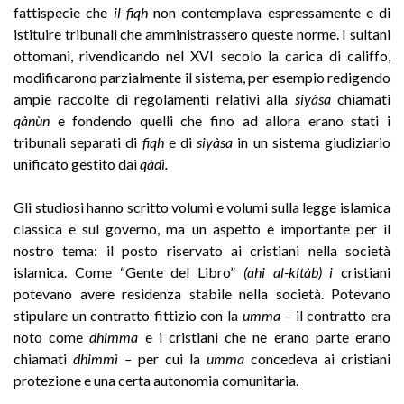
fattispecie che
il fiqh
non contemplava espressamente e di
istituire tribunali che amministrassero queste norme. I sultani
ottomani, rivendicando nel XVI secolo la carica di califfo,
modificarono parzialmente il sistema, per esempio redigendo
ampie raccolte di regolamenti relativi alla
siyàsa
chiamati
qànùn
e fondendo quelli che fino ad allora erano stati i
tribunali separati di
fiqh
e di
siyàsa
in un sistema giudiziario
unificato gestito dai
qàdì.
Gli studiosi hanno scritto volumi e volumi sulla legge islamica
classica e sul governo, ma un aspetto è importante per il
nostro tema: il posto riservato ai cristiani nella società
islamica. Come “Gente del Libro”
(ahi al-kitàb) i
cristiani
potevano avere residenza stabile nella società. Potevano
stipulare un contratto fittizio con la
umma –
il contratto era
noto come
dhimma
e i cristiani che ne erano parte erano
chiamati
dhimmì –
per cui la
umma
concedeva ai cristiani
protezione e una certa autonomia comunitaria.