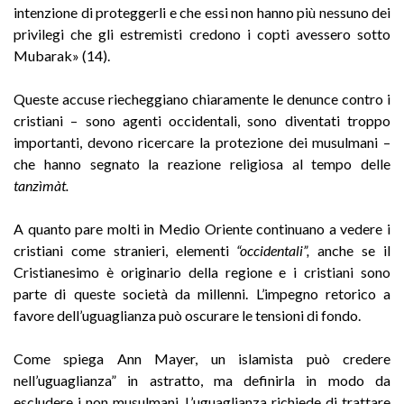
intenzione di proteggerli e che essi non hanno più nessuno dei
privilegi che gli estremisti credono i copti avessero sotto
Mubarak» (14).
Queste accuse riecheggiano chiaramente le denunce contro i
cristiani – sono agenti occidentali, sono diventati troppo
importanti, devono ricercare la protezione dei musulmani –
che hanno segnato la reazione religiosa al tempo delle
tanzìmàt.
A quanto pare molti in Medio Oriente continuano a vedere i
cristiani come stranieri, elementi
“occidentali”,
anche se il
Cristianesimo è originario della regione e i cristiani sono
parte di queste società da millenni. L’impegno retorico a
favore dell’uguaglianza può oscurare le tensioni di fondo.
Come spiega Ann Mayer, un islamista può credere
nell’uguaglianza” in astratto, ma definirla in modo da
escludere i non musulmani. L’uguaglianza richiede di trattare