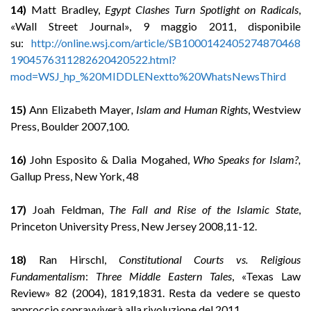
14)
Matt Bradley,
Egypt Clashes Turn Spotlight on Radicals
,
«Wall Street Journal», 9 maggio 2011, disponibile
su:
http://online.wsj.com/article/SB1000142405274870468
1904576311282620420522.html?
mod=WSJ_hp_%20MIDDLENextto%20WhatsNewsThird
15)
Ann Elizabeth Mayer
, Islam and Human Rights
, Westview
Press, Boulder 2007,100.
16)
John Esposito & Dalia Mogahed,
Who Speaks for Islam?,
Gallup Press, New York, 48
17)
Joah Feldman,
The Fall and Rise of the Islamic State
,
Princeton University Press, New Jersey 2008,11-12.
18)
Ran Hirschl,
Constitutional Courts vs. Religious
Fundamentalism
:
Three Middle Eastern Tales
, «Texas Law
Review» 82 (2004), 1819,1831. Resta da vedere se questo
approccio sopravviverà alla rivoluzione del 2011.