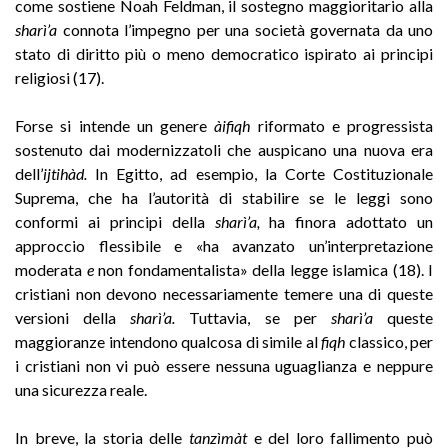
come sostiene Noah Feldman, il sostegno maggioritario alla
sharì’a
connota l’impegno per una società governata da uno
stato di diritto più o meno democratico ispirato ai principi
religiosi (17).
Forse si intende un genere
àifiqh
riformato e progressista
sostenuto dai modernizzatoli che auspicano una nuova era
dell’
ijtihàd.
In Egitto, ad esempio, la Corte Costituzionale
Suprema, che ha l’autorità di stabilire se le leggi sono
conformi ai principi della
sharì’a,
ha finora adottato un
approccio flessibile e «ha avanzato un’interpretazione
moderata
e
non fondamentalista» della legge islamica (18). I
cristiani non devono necessariamente temere una di queste
versioni della
sharì’a.
Tuttavia, se per
sharì’a
queste
maggioranze intendono qualcosa di simile al
fiqh
classico, per
i cristiani non vi può essere nessuna uguaglianza e neppure
una sicurezza reale.
In breve, la storia delle
tanzìmàt
e del loro fallimento può