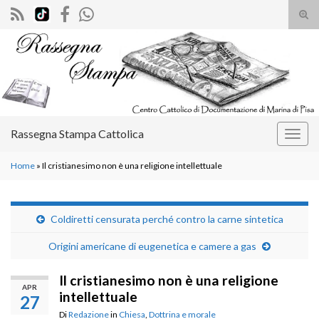
Atti
il
Search for:
mod
di
rice
Rassegna Stampa Cattolica
Attiv
la
Home
»
Il cristianesimo non è una religione intellettuale
navig
Coldiretti censurata perché contro la carne sintetica
Origini americane di eugenetica e camere a gas
Il cristianesimo non è una religione
APR
intellettuale
27
Di
Redazione
in
Chiesa
,
Dottrina e morale