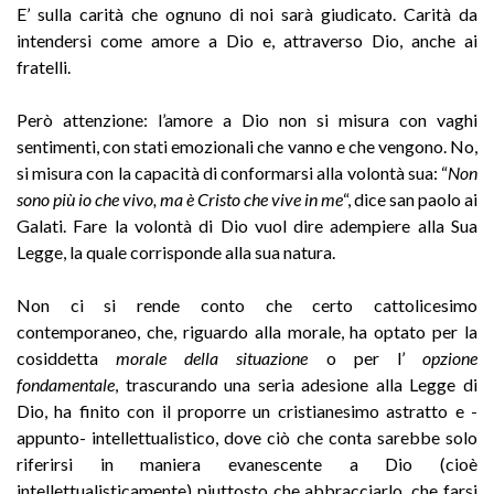
E’ sulla carità che ognuno di noi sarà giudicato. Carità da
intendersi come amore a Dio e, attraverso Dio, anche ai
fratelli.
Però attenzione: l’amore a Dio non si misura con vaghi
sentimenti, con stati emozionali che vanno e che vengono. No,
si misura con la capacità di conformarsi alla volontà sua: “
Non
sono più io che vivo, ma è Cristo che vive in me
“, dice san paolo ai
Galati. Fare la volontà di Dio vuol dire adempiere alla Sua
Legge, la quale corrisponde alla sua natura.
Non ci si rende conto che certo cattolicesimo
contemporaneo, che, riguardo alla morale, ha optato per la
cosiddetta
morale della situazione
o per l’
opzione
fondamentale
, trascurando una seria adesione alla Legge di
Dio, ha finito con il proporre un cristianesimo astratto e -
appunto- intellettualistico, dove ciò che conta sarebbe solo
riferirsi in maniera evanescente a Dio (cioè
intellettualisticamente) piuttosto che abbracciarlo, che farsi