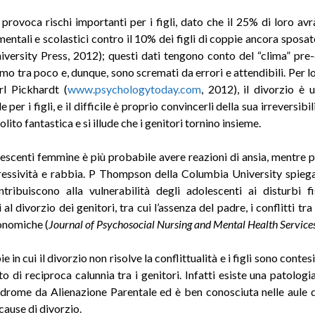
o provoca rischi importanti per i figli, dato che il 25% di loro av
ntali e scolastici contro il 10% dei figli di coppie ancora sposate
versity Press, 2012); questi dati tengono conto del “clima” pre-
emo tra poco e, dunque, sono scremati da errori e attendibili. Per l
rl Pickhardt (
www.psychologytoday.com
, 2012), il divorzio è 
le per i figli, e il difficile è proprio convincerli della sua irreversibi
 solito fantastica e si illude che i genitori tornino insieme.
lescenti femmine è più probabile avere reazioni di ansia, mentre p
essività e rabbia. P Thompson della Columbia University spieg
ntribuiscono alla vulnerabilità degli adolescenti ai disturbi fi
 al divorzio dei genitori, tra cui l’assenza del padre, i conflitti tra 
onomiche (
Journal of Psychosocial Nursing and Mental Health Services
e in cui il divorzio non risolve la conflittualità e i figli sono contesi
o di reciproca calunnia tra i genitori. Infatti esiste una patologi
drome da Alienazione Parentale ed è ben conosciuta nelle aule d
cause di divorzio.