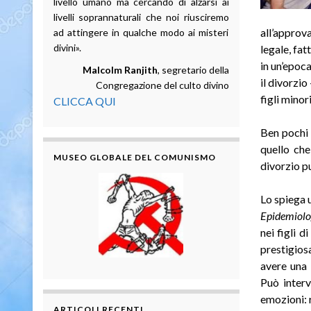
livello umano ma cercando di alzarsi ai
livelli soprannaturali che noi riusciremo
all’approv
ad attingere in qualche modo ai misteri
divini».
legale, fa
in un’epoca
Malcolm Ranjith
, segretario della
il divorzi
Congregazione del culto divino
figli minori
CLICCA QUI
Ben pochi q
quello che
MUSEO GLOBALE DEL COMUNISMO
divorzio pu
Lo spiega 
Epidemiolo
nei figli d
prestigios
avere una 
Può inter
emozioni: 
ARTICOLI RECENTI