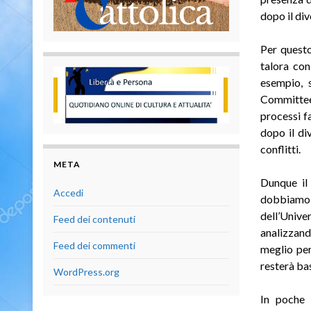
dopo il div
Per questo
talora con
esempio, 
Committee
processi f
dopo il div
conflitti.
META
Dunque il 
Accedi
dobbiamo r
dell’Unive
Feed dei contenuti
analizzando
Feed dei commenti
meglio per
resterà ba
WordPress.org
In poche p