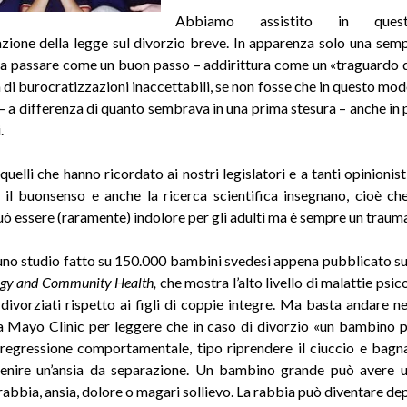
Abbiamo assistito in quest
azione della legge sul divorzio breve. In apparenza solo una semp
tta passare come un buon passo – addirittura come un «traguardo di
 di burocratizzazioni inaccettabili, se non fosse che in questo modo
o – a differenza di quanto sembrava in una prima stesura – anche in 
.
uelli che hanno ricordato ai nostri legislatori e a tanti opinionist
 il buonsenso e anche la ricerca scientifica insegnano, cioè ch
ò essere (raramente) indolore per gli adulti ma è sempre un trauma 
uno studio fatto su 150.000 bambini svedesi appena pubblicato s
gy and Community Health,
che mostra l’alto livello di malattie psi
i divorziati rispetto ai figli di coppie integre. Ma basta andare ne
a Mayo Clinic per leggere che in caso di divorzio «un bambino 
regressione comportamentale, tipo riprendere il ciuccio e bagnar
venire un’ansia da separazione. Un bambino grande può avere u
rabbia, ansia, dolore o magari sollievo. La rabbia può diventare de