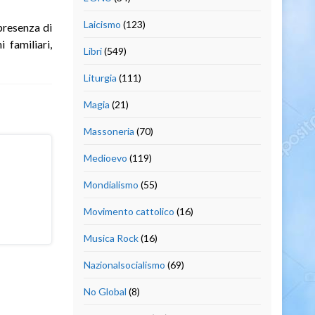
Laicismo
(123)
 presenza di
 familiari,
Libri
(549)
Liturgia
(111)
Magia
(21)
Massoneria
(70)
Medioevo
(119)
Mondialismo
(55)
Movimento cattolico
(16)
Musica Rock
(16)
Nazionalsocialismo
(69)
No Global
(8)