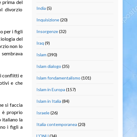
e prima del
India
(5)
ol divorzio
Inquisizione
(20)
 per i figli
Insorgenze
(32)
ciologia del
Iraq
(9)
rzio non lo
ui sembrava
Islam
(390)
Islam dialogo
(35)
conflitti e
Islam fondamentalismo
(101)
otivi e che
Islam in Europa
(157)
Islam in Italia
(84)
e si faccia
 è proprio
Israele
(26)
 italiano la
Italia contemporanea
(20)
o i figli a
L'ONU
(34)