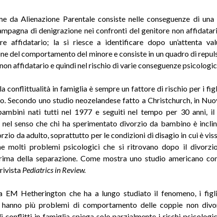
e da Alienazione Parentale consiste nelle conseguenze di una
mpagna di denigrazione nei confronti del genitore non affidatar
re affidatario; la si riesce a identificare dopo un’attenta va
ne del comportamento del minore e consiste in un quadro di repul
 non affidatario e quindi nel rischio di varie conseguenze psicologic
a conflittualità in famiglia è sempre un fattore di rischio per i figli
no. Secondo uno studio neozelandese fatto a Christchurch, in Nu
ambini nati tutti nel 1977 e seguiti nel tempo per 30 anni, il
o’, nel senso che chi ha sperimentato divorzio da bambino è inclin
vorzio da adulto, soprattutto per le condizioni di disagio in cui è viss
 molti problemi psicologici che si ritrovano dopo il divorzi
prima della separazione. Come mostra uno studio americano co
rivista
Pediatrics in Review.
 EM Hetherington che ha a lungo studiato il fenomeno, i figl
e hanno più problemi di comportamento delle coppie non divor
 conflitti in famiglia spiega solo parzialmente i rischi psicologici