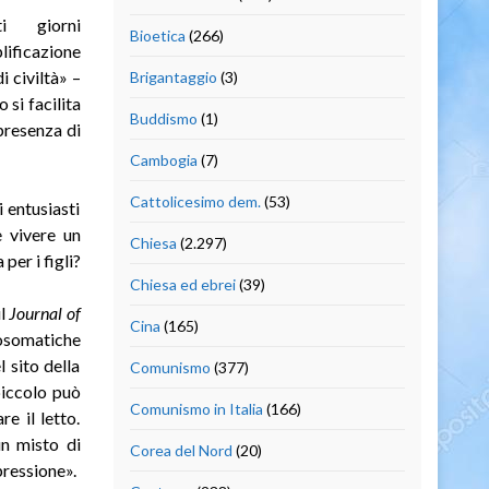
i giorni
Bioetica
(266)
lificazione
 civiltà» –
Brigantaggio
(3)
 si facilita
Buddismo
(1)
presenza di
Cambogia
(7)
Cattolicesimo dem.
(53)
i entusiasti
e vivere un
Chiesa
(2.297)
per i figli?
Chiesa ed ebrei
(39)
ul
Journal of
Cina
(165)
cosomatiche
l sito della
Comunismo
(377)
piccolo può
Comunismo in Italia
(166)
e il letto.
n misto di
Corea del Nord
(20)
pressione».