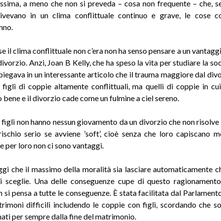
ssima, a meno che non si preveda – cosa non frequente – che, s
ivevano in un clima conflittuale continuo e grave, le cose c
nno.
e il clima conflittuale non c’era non ha senso pensare a un vantaggio
ivorzio. Anzi, Joan B Kelly, che ha speso la vita per studiare la so
spiegava in un interessante articolo che il trauma maggiore dal divo
 figli di coppie altamente conflittuali, ma quelli di coppie in c
 bene e il divorzio cade come un fulmine a ciel sereno.
 figli non hanno nessun giovamento da un divorzio che non risolve i 
ischio serio se avviene ’soft’, cioè senza che loro capiscano m
e per loro non ci sono vantaggi.
ggi che il massimo della moralità sia lasciare automaticamente ch
si sceglie. Una delle conseguenze cupe di questo ragionamento
 si pensa a tutte le conseguenze. È stata facilitata dal Parlamento
trimoni difficili includendo le coppie con figli, scordando che son
nati per sempre dalla fine del matrimonio.