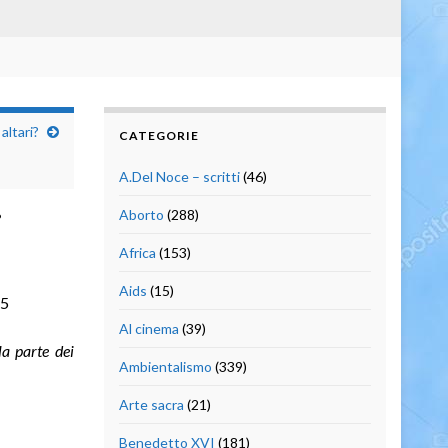
altari?
CATEGORIE
A.Del Noce – scritti
(46)
Aborto
(288)
i
Africa
(153)
Aids
(15)
15
Al cinema
(39)
lla parte dei
Ambientalismo
(339)
Arte sacra
(21)
Benedetto XVI
(181)