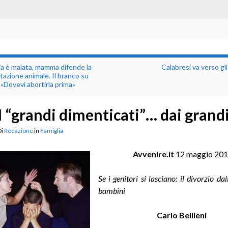
lia è malata, mamma difende la
Calabresi va verso gli 
azione animale. Il branco su
 «Dovevi abortirla prima»
I “grandi dimenticati”… dai grand
Di
Redazione
in
Famiglia
Avvenire.it
12 maggio 20
Se i genitori si lasciano: il divorzio da
bambini
Carlo Bellieni