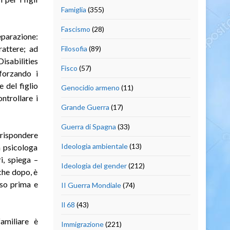
Famiglia
(355)
Fascismo
(28)
eparazione:
rattere; ad
Filosofia
(89)
sabilities
Fisco
(57)
forzando i
 del figlio
Genocidio armeno
(11)
ontrollare i
Grande Guerra
(17)
Guerra di Spagna
(33)
 rispondere
Ideologia ambientale
(13)
a psicologa
i, spiega –
Ideologia del gender
(212)
nche dopo, è
sso prima e
II Guerra Mondiale
(74)
Il 68
(43)
familiare è
Immigrazione
(221)