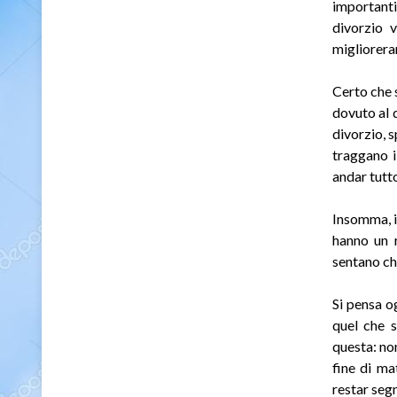
importanti
divorzio v
migliorera
Certo che s
dovuto al d
divorzio, 
traggano i
andar tutto
Insomma, i
hanno un r
sentano ch
Si pensa o
quel che 
questa: non
fine di ma
restar seg