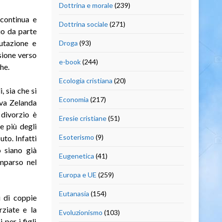
Dottrina e morale
(239)
 continua e
Dottrina sociale
(271)
io da parte
lutazione e
Droga
(93)
sione verso
e-book
(244)
he.
Ecologia cristiana
(20)
, sia che si
Economia
(217)
ova Zelanda
 divorzio è
Eresie cristiane
(51)
e più degli
Esoterismo
(9)
uto. Infatti
o siano già
Eugenetica
(41)
mparso nel
Europa e UE
(259)
Eutanasia
(154)
i di coppie
ziate e la
Evoluzionismo
(103)
 per i figli