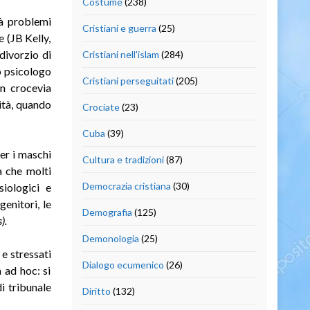
Costume
(238)
rà problemi
Cristiani e guerra
(25)
 (JB Kelly,
divorzio di
Cristiani nell'islam
(284)
o psicologo
Cristiani perseguitati
(205)
un crocevia
lità, quando
Crociate
(23)
Cuba
(39)
er i maschi
Cultura e tradizioni
(87)
a che molti
Democrazia cristiana
(30)
siologici e
genitori, le
Demografia
(125)
).
Demonologia
(25)
 e stressati
Dialogo ecumenico
(26)
a ad hoc: si
i tribunale
Diritto
(132)