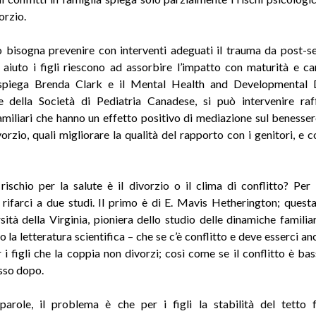
orzio.
 bisogna prevenire con interventi adeguati il trauma da post-s
 aiuto i figli riescono ad assorbire l’impatto con maturità e ca
spiega Brenda Clark e il Mental Health and Developmental Di
 della Società di Pediatria Canadese, si può intervenire raf
amiliari che hanno un effetto positivo di mediazione sul benessere
orzio, quali migliorare la qualità del rapporto con i genitori, e c
rischio per la salute è il divorzio o il clima di conflitto? Per
ifarci a due studi. Il primo è di E. Mavis Hetherington; quest
rsità della Virginia, pioniera dello studio delle dinamiche familiar
 la letteratura scientifica – che se c’è conflitto e deve esserci a
 i figli che la coppia non divorzi; così come se il conflitto è ba
sso dopo.
arole, il problema è che per i figli la stabilità del tetto 