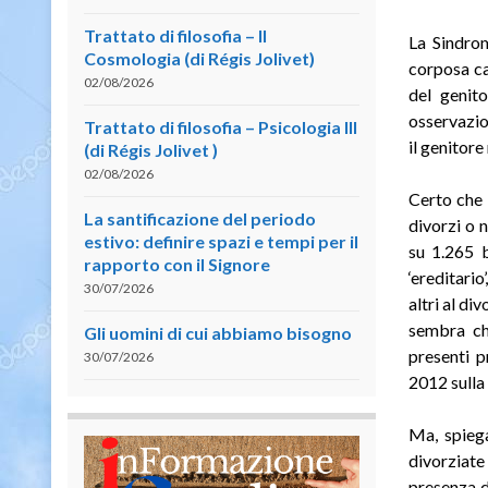
Trattato di filosofia – II
La Sindrom
Cosmologia (di Régis Jolivet)
corposa ca
02/08/2026
del genito
osservazio
Trattato di filosofia – Psicologia III
il genitore
(di Régis Jolivet )
02/08/2026
Certo che l
La santificazione del periodo
divorzi o 
estivo: definire spazi e tempi per il
su 1.265 b
rapporto con il Signore
‘ereditari
30/07/2026
altri al di
sembra che
Gli uomini di cui abbiamo bisogno
presenti 
30/07/2026
2012 sulla 
Ma, spiega
divorziat
presenza di