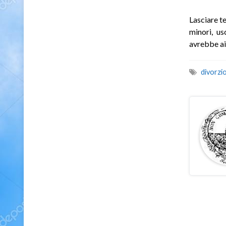
Lasciare te
minori, us
avrebbe ai
divorzi