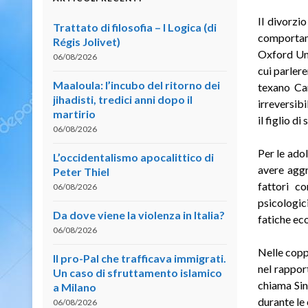
Il divorzi
Trattato di filosofia – I Logica (di
comportame
Régis Jolivet)
Oxford Uni
06/08/2026
cui parler
Maaloula: l’incubo del ritorno dei
texano Ca
jihadisti, tredici anni dopo il
irreversibi
martirio
il figlio di
06/08/2026
Per le ado
L’occidentalismo apocalittico di
avere aggr
Peter Thiel
fattori co
06/08/2026
psicologici
Da dove viene la violenza in Italia?
fatiche ec
06/08/2026
Nelle coppi
Il pro-Pal che trafficava immigrati.
nel rapport
Un caso di sfruttamento islamico
chiama Sin
a Milano
durante le 
06/08/2026