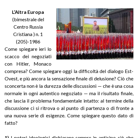
L’Altra Europa
(bimestrale del
Centro Russia
Cristiana ) n. 1
(205)-1986
Come spiegare ieri lo
scacco dei negoziati
con Hitler, Monaco
compresa? Come spiegare oggi la difficoltà del dialogo Est-
Ovest, e più ancora la sensazione finale di delusione? Ciò che
sconcerta non è la durezza delle discussioni — che è una cosa
normale in ogni autentico negoziato — ma il risultato finale,
che lascia il problema fondamentale intatto: al termine della
discussione ci si ritrova o al punto di partenza o di fronte a
una nuova serie di esigenze. Come spiegare questo dato di
fatto?
1)
I poteri ideologici dichiarano sempre in anticipo ciò che