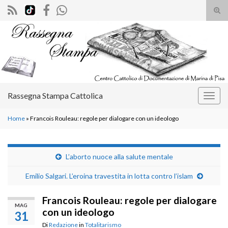
Atti
il
Search for:
mod
di
rice
Rassegna Stampa Cattolica
Attiv
la
Home
»
Francois Rouleau: regole per dialogare con un ideologo
navig
L’aborto nuoce alla salute mentale
Emilio Salgari. L’eroina travestita in lotta contro l’islam
Francois Rouleau: regole per dialogare
MAG
con un ideologo
31
Di
Redazione
in
Totalitarismo