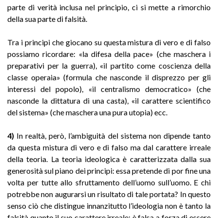
parte di verità inclusa nel principio, ci si mette a rimorchio
della sua parte di falsità.
Tra i principi che giocano su questa mistura di vero e di falso
possiamo ricordare: «la difesa della pace» (che maschera i
preparativi per la guerra), «il partito come coscienza della
classe operaia» (formula che nasconde il disprezzo per gli
interessi del popolo), «il centralismo democratico» (che
nasconde la dittatura di una casta), «il carattere scientifico
del sistema» (che maschera una pura utopia) ecc.
4)
In realtà, però, l’ambiguità del sistema non dipende tanto
da questa mistura di vero e di falso ma dal carattere irreale
della teoria. La teoria ideologica è caratterizzata dalla sua
generosità sul piano dei principi: essa pretende di por fine una
volta per tutte allo sfruttamento dell’uomo sull’uomo. E chi
potrebbe non augurarsi un risultato di tale portata? In questo
senso ciò che distingue innanzitutto l’ideologia non è tanto la
falsità quanto il suo carattere irreale: è falsa a forza di essere