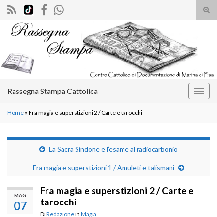
Atti
il
Search for:
mod
di
rice
Rassegna Stampa Cattolica
Attiv
la
Home
»
Fra magia e superstizioni 2 / Carte e tarocchi
navig
La Sacra Sindone e l’esame al radiocarbonio
Fra magia e superstizioni 1 / Amuleti e talismani
Fra magia e superstizioni 2 / Carte e
MAG
tarocchi
07
Di
Redazione
in
Magia