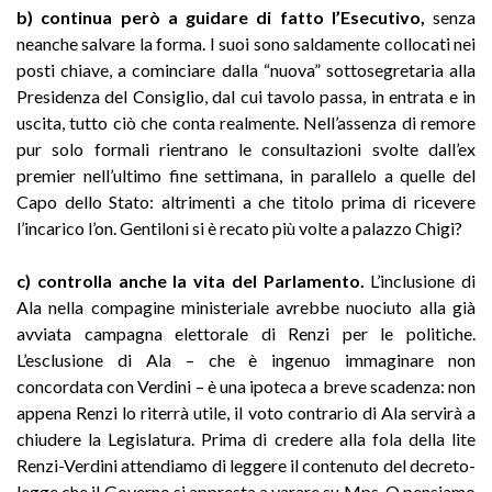
b) continua però a guidare di fatto l’Esecutivo,
senza
neanche salvare la forma. I suoi sono saldamente collocati nei
posti chiave, a cominciare dalla “nuova” sottosegretaria alla
Presidenza del Consiglio, dal cui tavolo passa, in entrata e in
uscita, tutto ciò che conta realmente. Nell’assenza di remore
pur solo formali rientrano le consultazioni svolte dall’ex
premier nell’ultimo fine settimana, in parallelo a quelle del
Capo dello Stato: altrimenti a che titolo prima di ricevere
l’incarico l’on. Gentiloni si è recato più volte a palazzo Chigi?
c) controlla anche la vita del Parlamento.
L’inclusione di
Ala nella compagine ministeriale avrebbe nuociuto alla già
avviata campagna elettorale di Renzi per le politiche.
L’esclusione di Ala – che è ingenuo immaginare non
concordata con Verdini – è una ipoteca a breve scadenza: non
appena Renzi lo riterrà utile, il voto contrario di Ala servirà a
chiudere la Legislatura. Prima di credere alla fola della lite
Renzi-Verdini attendiamo di leggere il contenuto del decreto-
legge che il Governo si appresta a varare su Mps. O pensiamo