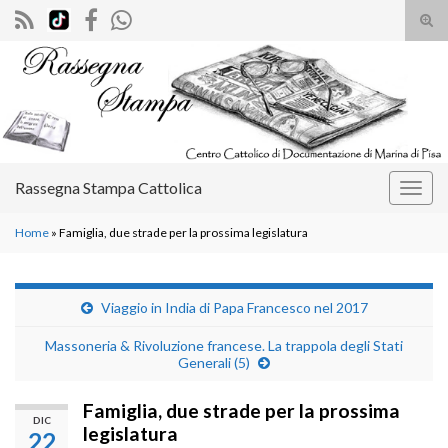
Atti
il
Search for:
mod
di
rice
Rassegna Stampa Cattolica
Attiv
la
Home
»
Famiglia, due strade per la prossima legislatura
navig
Viaggio in India di Papa Francesco nel 2017
Massoneria & Rivoluzione francese. La trappola degli Stati
Generali (5)
Famiglia, due strade per la prossima
DIC
legislatura
22