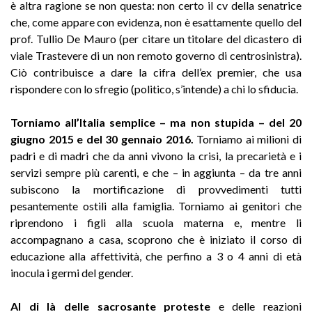
è altra ragione se non questa: non certo il cv della senatrice
che, come appare con evidenza, non è esattamente quello del
prof. Tullio De Mauro (per citare un titolare del dicastero di
viale Trastevere di un non remoto governo di centrosinistra).
Ciò contribuisce a dare la cifra dell’ex premier, che usa
rispondere con lo sfregio (politico, s’intende) a chi lo sfiducia.
Torniamo all’Italia semplice – ma non stupida – del 20
giugno 2015 e del 30 gennaio 2016.
Torniamo ai milioni di
padri e di madri che da anni vivono la crisi, la precarietà e i
servizi sempre più carenti, e che – in aggiunta – da tre anni
subiscono la mortificazione di provvedimenti tutti
pesantemente ostili alla famiglia. Torniamo ai genitori che
riprendono i figli alla scuola materna e, mentre li
accompagnano a casa, scoprono che è iniziato il corso di
educazione alla affettività, che perfino a 3 o 4 anni di età
inocula i germi del gender.
Al di là delle sacrosante proteste
e delle reazioni