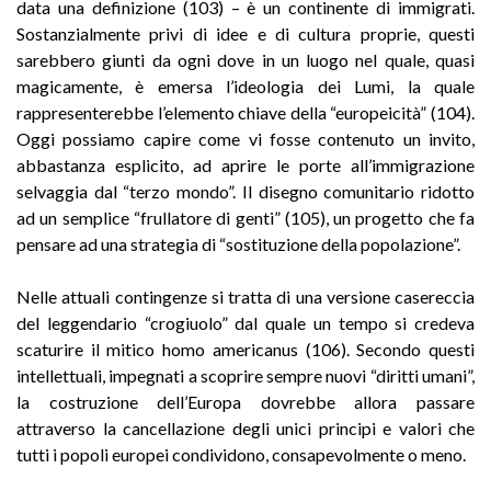
data una definizione (103) – è un continente di immigrati.
Sostanzialmente privi di idee e di cultura proprie, questi
sarebbero giunti da ogni dove in un luogo nel quale, quasi
magicamente, è emersa l’ideologia dei Lumi, la quale
rappresenterebbe l’elemento chiave della “europeicità” (104).
Oggi possiamo capire come vi fosse contenuto un invito,
abbastanza esplicito, ad aprire le porte all’immigrazione
selvaggia dal “terzo mondo”. Il disegno co­munitario ridotto
ad un semplice “frullatore di genti” (105), un progetto che fa
pensare ad una strategia di “sostituzione della popolazione”.
Nelle attuali contingenze si tratta di una versione casereccia
del leggendario “crogiuolo” dal quale un tempo si credeva
scaturire il mitico homo americanus (106). Secondo questi
intellettuali, impegnati a scoprire sempre nuovi “diritti umani”,
la costruzione dell’Europa dovrebbe allora passare
attraverso la cancellazione degli unici principi e valori che
tutti i popoli europei condividono, consapevolmente o meno.