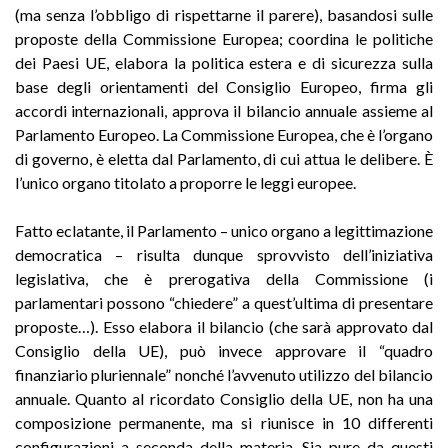
(ma senza l’obbligo di rispettarne il parere), basandosi sulle
proposte della Commissione Europea; coordina le politiche
dei Paesi UE, elabora la politica estera e di sicurezza sulla
base degli orientamenti del Consiglio Europeo, firma gli
accordi internazionali, approva il bilancio annuale assieme al
Parlamento Europeo. La Commissione Europea, che è l’organo
di governo, è eletta dal Parlamento, di cui attua le delibere. È
l’unico organo titolato a proporre le leggi europee.
Fatto eclatante, il Parlamento – unico organo a legittimazione
democratica – risulta dunque sprovvisto dell’iniziativa
legislativa, che è prerogativa della Commissione (i
parlamentari possono “chiedere” a quest’ultima di presentare
proposte…). Esso elabora il bilancio (che sarà approvato dal
Consiglio della UE), può invece approvare il “quadro
finanziario pluriennale” nonché l’avvenuto utilizzo del bilancio
annuale. Quanto al ricordato Consiglio della UE, non ha una
composizione permanente, ma si riunisce in 10 differenti
configurazioni a seconda della materia. Sia pure da questi