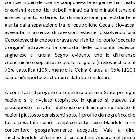
cornice imperiale che ne componeva le esigenze, ha creato
organismi geopolitici deboli, minati da ineliminabili tensioni
interne quanto esterne. La dimostrazione più eclatante è
giunta dalla separazione tra le repubbliche Ceca e Slovacca,
avvenuta in assenza di pressioni esterne, dissolvendo una
Cecoslovacchia che sembrava aver risolto il proprio “peccato
d’origine” attraverso la cacciata delle comunità tedesca,
ungherese e rutena. Segno evidente che le differenze
economiche e soprattutto quelle religiose (la Slovacchia è al
73% cattolica (109), mentre la Cekia è atea al 35% [110])
hanno un’importanza che non è dato sottovalutare.
A conti fatti il progetto ottocentesco di uno Stato per ogni
nazione si è rivelato utopistico, in quanto si basava sul
presupposto – errato – dell’esistenza di un numero ridotto di
nazioni piuttosto consistenti sotto il profilo demografico, che
fosse possibile riunire semplicemente assemblandole in un
contenitore geograficamente adeguato. Vale a dire,
racchiudendole all’interno di un confine. Ancora nel primo