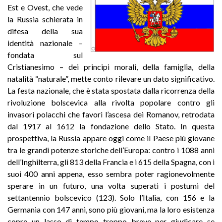
Est e Ovest, che vede
la Russia schierata in
difesa della sua
identità nazionale –
fondata sul
Cristianesimo – dei principi morali, della famiglia, della
natalità “naturale”, mette conto rilevare un dato significativo.
La festa nazionale, che è stata spostata dalla ricorrenza della
rivoluzione bolscevica alla rivolta popolare contro gli
invasori polacchi che favorì l’ascesa dei Romanov, retrodata
dal 1917 al 1612 la fondazione dello Stato. In questa
prospettiva, la Russia appare oggi come il Paese più giovane
tra le grandi potenze storiche dell’Europa: contro i 1088 anni
dell’Inghilterra, gli 813 della Francia e i 615 della Spagna, con i
suoi 400 anni appena, esso sembra poter ragionevolmente
sperare in un futuro, una volta superati i postumi del
settantennio bolscevico (123). Solo l’Italia, con 156 e la
Germania con 147 anni, sono più giovani, ma la loro esistenza
copre un lasso di tempo troppo breve per giudicare se