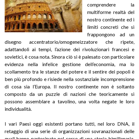
comprendere la
multiforme realtà del
nostro continente ed i
limiti concreti che si
frappongono ad un
disegno accentratorio/omogeneizzatore che ripete,
adattandoli ai tempi, l’azione dei rivoluzionari francesi e
sovietici, è cosa nota. Sinora ciò si è palesato con particolare
evidenza nella infelice gestione dell’economia, ma lo
scollamento tra le stanze del potere e il sentire dei popoli è
ben più profondo e risiede nella sostanziale incomprensione
di cosa sia l’Europa. Il nostro continente non è soltanto
composto da un puzzle di nazioni che teoricamente si
possono assemblare a tavolino, una volta negate le loro
individualità.
I vari Paesi oggi esistenti portano tutti, nel loro DNA, il
retaggio di una serie di organizzazioni sovranazionali delle
quali hanno partecipato nel corso di una storia bimillenaria,