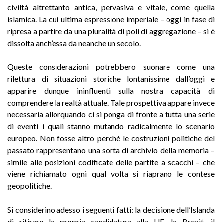
civiltà altrettanto antica, pervasiva e vitale, come quella
islamica. La cui ultima espressione imperiale – oggi in fase di
ripresa a partire da una pluralità di poli di aggregazione – si è
dissolta anch’essa da neanche un secolo.
Queste considerazioni potrebbero suonare come una
rilettura di situazioni storiche lontanissime dall’oggi e
apparire dunque ininfluenti sulla nostra capacità di
comprendere la realtà attuale. Tale prospettiva appare invece
necessaria allorquando ci si ponga di fronte a tutta una serie
di eventi i quali stanno mutando radicalmente lo scenario
europeo. Non fosse altro perché le costruzioni politiche del
passato rappresentano una sorta di archivio della memoria –
simile alle posizioni codificate delle partite a scacchi – che
viene richiamato ogni qual volta si riaprano le contese
geopolitiche.
Si considerino adesso i seguenti fatti: la decisione dell’Islanda
di ritirare la propria candidatura alla UE, la Brexit, il