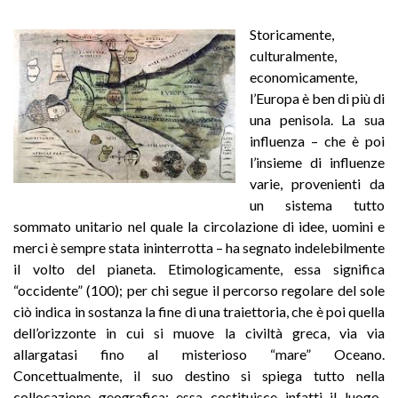
Storicamente,
culturalmente,
economicamente,
l’Europa è ben di più di
una penisola. La sua
influenza – che è poi
l’insieme di influenze
varie, provenienti da
un sistema tutto
sommato unitario nel quale la circolazione di idee, uomini e
merci è sempre stata ininterrotta – ha segnato indelebilmente
il volto del pianeta. Etimologicamente, essa significa
“occidente” (100); per chi segue il percorso regolare del sole
ciò indica in sostanza la fine di una traiettoria, che è poi quella
dell’orizzonte in cui si muove la civiltà greca, via via
allargatasi fino al misterioso “mare” Oceano.
Concettualmente, il suo destino si spiega tutto nella
collocazione geografica: essa costituisce infatti il luogo-