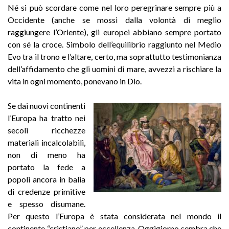
Né si può scordare come nel loro peregrinare sempre più a
Occidente (anche se mossi dalla volontà di meglio
raggiungere l’Oriente), gli europei abbiano sempre portato
con sé la croce. Simbolo dell’equilibrio raggiunto nel Medio
Evo tra il trono e l’altare, certo, ma soprattutto testimonianza
dell’affidamento che gli uomini di mare, avvezzi a rischiare la
vita in ogni momento, ponevano in Dio.
Se dai nuovi continenti
l’Europa ha tratto nei
secoli ricchezze
materiali incalcolabili,
non di meno ha
portato la fede a
popoli ancora in balìa
di credenze primitive
e spesso disumane.
Per questo l’Europa è stata considerata nel mondo il
continente “cristiano” per eccellenza. Oggigiorno sembra che