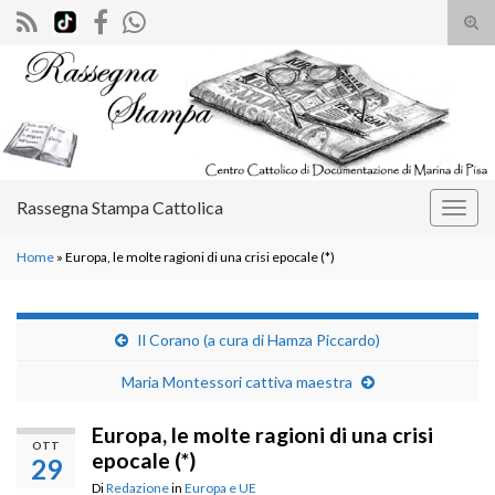
Atti
il
Search for:
mod
di
rice
Rassegna Stampa Cattolica
Attiv
la
Home
»
Europa, le molte ragioni di una crisi epocale (*)
navig
Il Corano (a cura di Hamza Piccardo)
Maria Montessori cattiva maestra
Europa, le molte ragioni di una crisi
OTT
epocale (*)
29
Di
Redazione
in
Europa e UE