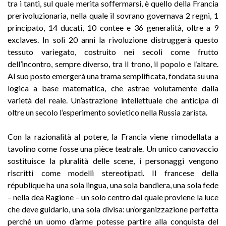
tra i tanti, sul quale merita soffermarsi, è quello della Francia
prerivoluzionaria, nella quale il sovrano governava 2 regni, 1
principato, 14 ducati, 10 contee e 36 generalità, oltre a 9
exclaves. In soli 20 anni la rivoluzione distruggerà questo
tessuto variegato, costruito nei secoli come frutto
dell’incontro, sempre diverso, tra il trono, il popolo e l’altare.
Al suo posto emergerà una trama semplificata, fondata su una
logica a base matematica, che astrae volutamente dalla
varietà del reale. Un’astrazione intellettuale che anticipa di
oltre un secolo l’esperimento sovietico nella Russia zarista.
Con la razionalità al potere, la Francia viene rimodellata a
tavolino come fosse una pièce teatrale. Un unico canovaccio
sostituisce la pluralità delle scene, i personaggi vengono
riscritti come modelli stereotipati. Il francese della
république ha una sola lingua, una sola bandiera, una sola fede
– nella dea Ragione – un solo centro dal quale proviene la luce
che deve guidarlo, una sola divisa: un’organizzazione perfetta
perché un uomo d’arme potesse partire alla conquista del